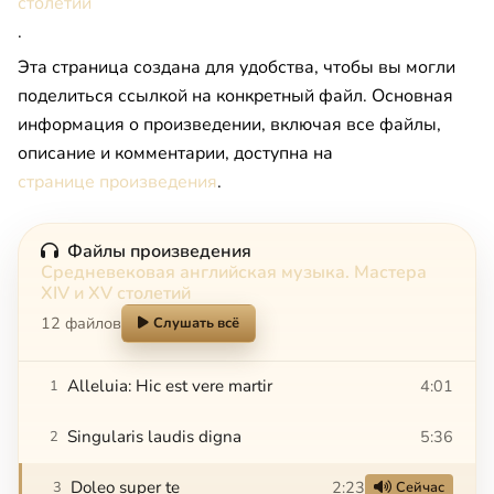
столетий
.
Эта страница создана для удобства, чтобы вы могли
поделиться ссылкой на конкретный файл. Основная
информация о произведении, включая все файлы,
описание и комментарии, доступна на
странице произведения
.
Файлы произведения
Средневековая английская музыка. Мастера
XIV и XV столетий
12 файлов
Слушать всё
Alleluia: Hic est vere martir
4:01
1
Singularis laudis digna
5:36
2
Doleo super te
2:23
3
Сейчас