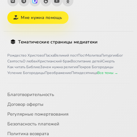
Мне нужна помощь
Тематические страницы медиатеки
Рождество Христово
Пасха
Великий пост
Пост
Молитва
Литургия
Бог
Святость
О любви
Христианский брак
Воспитание детей
Смерть
Как читать Библию
Зачем нужна религия
Покров Богородицы
Успение Богородицы
Преображение
Пятидесятница
Все темы →
Благотворительность
Договор оферты
Регулярные пожертвования
Безопасность платежей
Политика возврата