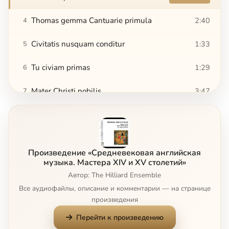
Thomas gemma Cantuarie primula
2:40
4
Civitatis nusquam conditur
1:33
5
Tu civiam primas
1:29
6
Mater Christi nobilis
3:47
7
Ite missa est
6:01
8
Alleluia
3:50
9
Произведение «Средневековая английская
Anna Mater Matris Christi
4:08
10
музыка. Мастера XIV и XV столетий»
Автор: The Hilliard Ensemble
There is no rose of such virtue
8:18
11
Все аудиофайлы, описание и комментарии — на странице
произведения
Tota pulcra es amica mea
4:18
12
Перейти к произведению