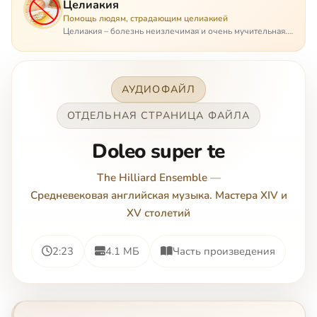
Целиакия
Помощь людям, страдающим целиакией
Целиакия – болезнь неизлечимая и очень мучительная.
При этом ею невозможно заразиться. Больной
целиакией страдает в одиночестве, не представляя
опасности ни для кого, кроме своих п…
АУДИОФАЙЛ
ОТДЕЛЬНАЯ СТРАНИЦА ФАЙЛА
Doleo super te
The Hilliard Ensemble
—
Средневековая английская музыка. Мастера XIV и
XV столетий
2:23
4.1 МБ
Часть произведения