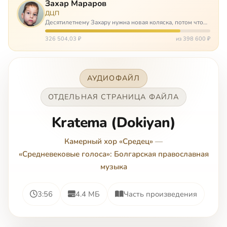
Захар Мараров
ДЦП
Десятилетнему Захару нужна новая коляска, потом что
старая сломалась. А без коляски он не сможет не только
просто выходить из дома, но и продолжать лечение в
326 504,03 ₽
из 398 600 ₽
реабилитационных центр…
АУДИОФАЙЛ
ОТДЕЛЬНАЯ СТРАНИЦА ФАЙЛА
Kratema (Dokiyan)
Камерный хор «Средец»
—
«Средневековые голоса»: Болгарская православная
музыка
3:56
4.4 МБ
Часть произведения