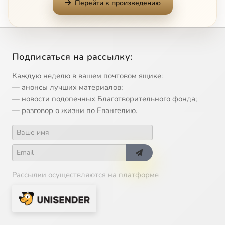
Перейти к произведению
Blagoslovie Dushe Moya, Gos Podi
4:09
13
Slava i Nine Edinorodny Sine
3:18
14
Подписаться на рассылку:
Cherubikon (Christov)
7:31
15
Каждую неделю в вашем почтовом ящике:
Rozhdestvo Tvoe
2:12
16
— анонсы лучших материалов;
— новости подопечных Благотворительного фонда;
O Tebe Raduetsya
2:36
17
— разговор о жизни по Евангелию.
Elitzi vo Hrista Krestitesya (Morfov)
2:10
18
Рассылки осуществляются на платформе