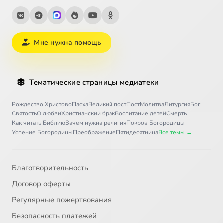
Мне нужна помощь
Тематические страницы медиатеки
Рождество Христово
Пасха
Великий пост
Пост
Молитва
Литургия
Бог
Святость
О любви
Христианский брак
Воспитание детей
Смерть
Как читать Библию
Зачем нужна религия
Покров Богородицы
Успение Богородицы
Преображение
Пятидесятница
Все темы →
Благотворительность
Договор оферты
Регулярные пожертвования
Безопасность платежей