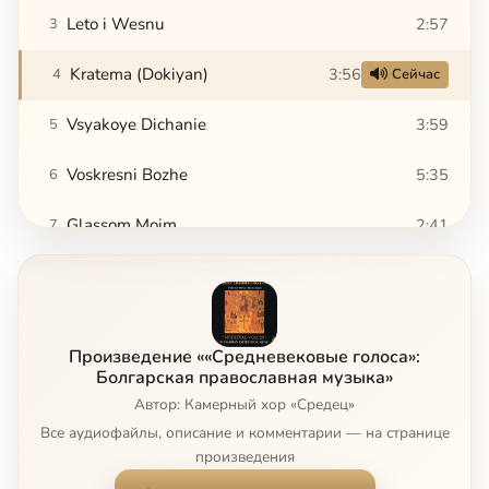
Leto i Wesnu
2:57
3
Kratema (Dokiyan)
3:56
4
Сейчас
Vsyakoye Dichanie
3:59
5
Voskresni Bozhe
5:35
6
Glassom Moim
2:41
7
Ne Otvrati Litsa
3:47
8
Dostoino Est (Neophit of Rila)
3:06
9
Произведение ««Средневековые голоса»:
Slavoslovie
3:23
10
Болгарская православная музыка»
Автор: Камерный хор «Средец»
Svetisja
2:13
11
Все аудиофайлы, описание и комментарии — на странице
произведения
Bog Gospod
1:24
12