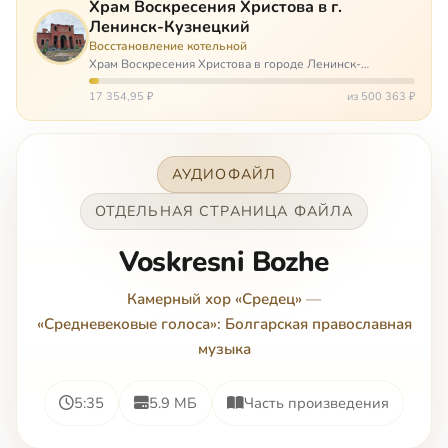
Храм Воскресения Христова в г.
Ленинск-Кузнецкий
Восстановление котельной
Храм Воскресения Христова в городе Ленинск-
Кузнецкий в Кемеровской области – совсем новый, он
открылся всего 20 назад. И сейчас храм может вообще
17 354,95 ₽
из 500 363 ₽
закрыться. Потому что это Сибирь,…
АУДИОФАЙЛ
ОТДЕЛЬНАЯ СТРАНИЦА ФАЙЛА
Voskresni Bozhe
Камерный хор «Средец»
—
«Средневековые голоса»: Болгарская православная
музыка
5:35
5.9 МБ
Часть произведения