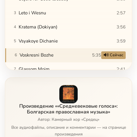
Leto i Wesnu
2:57
3
Kratema (Dokiyan)
3:56
4
Vsyakoye Dichanie
3:59
5
Voskresni Bozhe
5:35
6
Сейчас
Glassom Moim
2:41
7
Ne Otvrati Litsa
3:47
8
Dostoino Est (Neophit of Rila)
3:06
9
Произведение ««Средневековые голоса»:
Slavoslovie
3:23
10
Болгарская православная музыка»
Автор: Камерный хор «Средец»
Svetisja
2:13
11
Все аудиофайлы, описание и комментарии — на странице
произведения