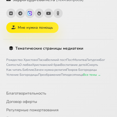
Мне нужна помощь
Тематические страницы медиатеки
Рождество Христово
Пасха
Великий пост
Пост
Молитва
Литургия
Бог
Святость
О любви
Христианский брак
Воспитание детей
Смерть
Как читать Библию
Зачем нужна религия
Покров Богородицы
Успение Богородицы
Преображение
Пятидесятница
Все темы →
Благотворительность
Договор оферты
Регулярные пожертвования