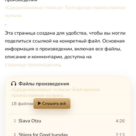
«Средневековые голоса»: Болгарская православная
музыка
.
Эта страница создана для удобства, чтобы вы могли
поделиться ссылкой на конкретный файл. Основная
информация о произведении, включая все файлы,
описание и комментарии, доступна на
странице произведения
.
Файлы произведения
«Средневековые голоса»: Болгарская
православная музыка
18 файлов
Слушать всё
Slava Otzu
4:26
1
Stijera for Good tuesday
2:13
2