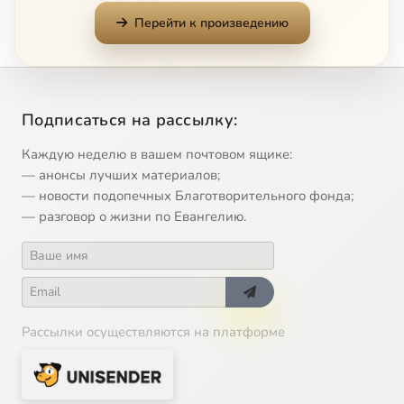
Bog Gospod
1:24
12
Перейти к произведению
Blagoslovie Dushe Moya, Gos Podi
4:09
13
Slava i Nine Edinorodny Sine
3:18
14
Подписаться на рассылку:
Cherubikon (Christov)
7:31
15
Каждую неделю в вашем почтовом ящике:
Rozhdestvo Tvoe
2:12
16
— анонсы лучших материалов;
— новости подопечных Благотворительного фонда;
O Tebe Raduetsya
2:36
17
— разговор о жизни по Евангелию.
Elitzi vo Hrista Krestitesya (Morfov)
2:10
18
Рассылки осуществляются на платформе