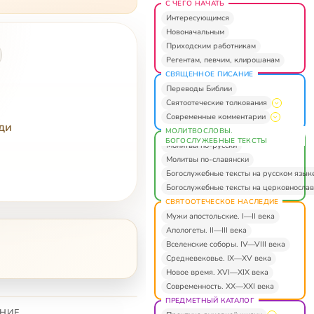
С ЧЕГО НАЧАТЬ
Интересующимся
Новоначальным
Приходским работникам
Регентам, певчим, клирошанам
СВЯЩЕННОЕ ПИСАНИЕ
Переводы Библии
Святоотеческие толкования
Современные комментарии
ди
МОЛИТВОСЛОВЫ.
БОГОСЛУЖЕБНЫЕ ТЕКСТЫ
Молитвы по-русски
Молитвы по-славянски
Богослужебные тексты на русском язык
Богослужебные тексты на церковнослав
СВЯТООТЕЧЕСКОЕ НАСЛЕДИЕ
Мужи апостольские. I—II века
Апологеты. II—III века
Вселенские соборы. IV—VIII века
Средневековье. IX—XV века
Новое время. XVI—XIX века
Современность. XX—XXI века
ПРЕДМЕТНЫЙ КАТАЛОГ
НИЕ