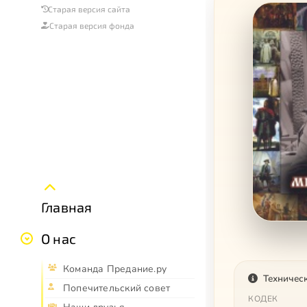
Старая версия сайта
Старая версия фонда
Главная
О нас
Команда Предание.ру
Техничес
Попечительский совет
КОДЕК