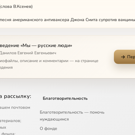
(слова В.Ксенев)
песня американского антиваксера Джона Смита супротив вакцины
 ларек (слова Всеволод Емелин)
ведение «Мы — русские люди»
а Мэдисон
 Данилов Евгений Евгеньевич
Пер
 (слова В.Щепетков)
диофайлы, описание и комментарии — на странице
едения
ст в редакции Е.Данилова)
а рассылку:
Благотворительность
орогое (духовный стих 19 века)
ашем почтовом
Благотворительность — помочь
нуждающимся
атериалов;
ладбище
ных
О фонде
 фонда;