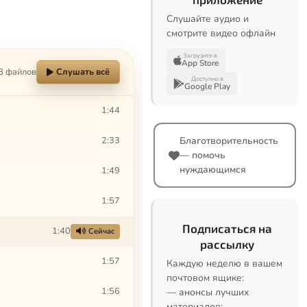
Слушайте аудио и
смотрите видео офлайн
Загрузите в
App Store
8 файлов
Слушать всё
Доступно в
Google Play
1:44
2:33
Благотворительность
— помочь
нуждающимся
1:49
1:57
Подписаться на
1:40
Сейчас
рассылку
1:57
Каждую неделю в вашем
почтовом ящике:
1:56
— анонсы лучших
материалов;