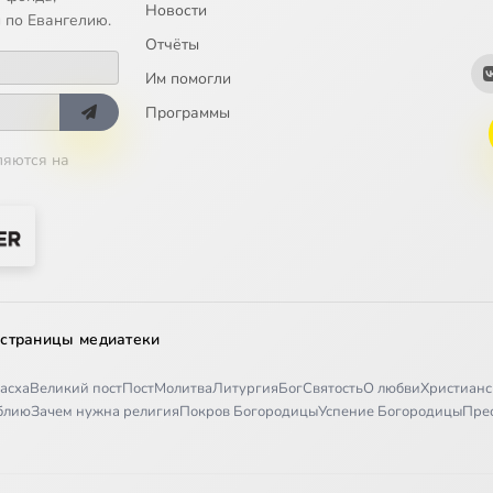
Новости
 (текст в редакции Е.Данилова)
 по Евангелию.
Отчёты
Им помогли
Программы
ляются на
 страницы медиатеки
асха
Великий пост
Пост
Молитва
Литургия
Бог
Святость
О любви
Христианс
иблию
Зачем нужна религия
Покров Богородицы
Успение Богородицы
Пре