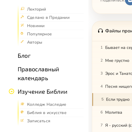
Поделиться:
Лекторий
Сделано в Предании
Новинки
Файлы про
Популярное
Авторы
1
Бывает на се
Блог
2
Мне грустно
Православный
3
Эрос и Танат
календарь
4
Песня нищего
Изучение Библии
5
Если трудно
Колледж Наследие
6
Молитва
Библия в искусстве
Записаться
7
Я - русский (