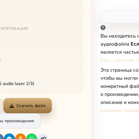
СКРЕТИЗАЦИИ
Вы находитесь 
аудиофайла
Есл
является часть
Мы — русские 
Е
Эта страница со
чтобы вы могли
audio layer 2/3)
конкретный фай
о произведении
описание и комм
Скачать файл
странице произ
ы произведения