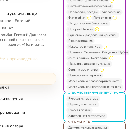
Практика духовной жизни
Систематическое богословие
Проповеди, беседы
Апологетика
— русские люди
Философия
Патрология
анилов Евгений
Литургическое богословие
еньевич
История Церкви
 альбом Евгений Данилова,
Единство и разделения христиан
чающий такие песни как:
Религиоведение
ня нищего», «Молитва»,
Искусство и культура
рбь Адама», духовный стих
Политика. Экономика. Общество. Публи
ека и др.
Жития святых, биографии
ти к произведению
Мемуары, дневники, письма
Семья и воспитание
Психология и терапия
Материалы о благотворительности
ылки
Материалы на иностранных языках
ХУДОЖЕСТВЕННАЯ ЛИТЕРАТУРА
роизведения
Русская литература
Переводная поэзия
Русская поэзия
произведении
Зарубежная литература
ФИЛЬМЫ И ТВ
ения автора
Документальные фильмы