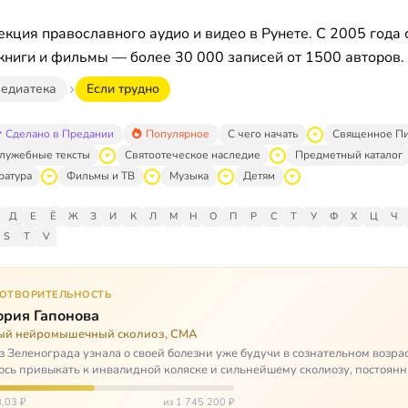
кция православного аудио и видео в Рунете. С 2005 года 
книги и фильмы — более 30 000 записей от 1500 авторов.
едиатека
Если трудно
Сделано в Предании
Популярное
С чего начать
Священное П
лужебные тексты
Святоотеческое наследие
Предметный каталог
ратура
Фильмы и ТВ
Музыка
Детям
Д
Е
Ё
Ж
З
И
К
Л
М
Н
О
П
Р
С
Т
У
Ф
Х
Ц
Ч
S
T
V
ГОТВОРИТЕЛЬНОСТЬ
ория Гапонова
ый нейромышечный сколиоз, СМА
з Зеленограда узнала о своей болезни уже будучи в сознательном возрас
сь привыкать к инвалидной коляске и сильнейшему сколиозу, постоянн
щей беспом…
,03 ₽
из 1 745 200 ₽