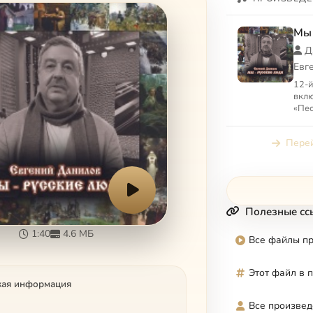
Мы 
Д
Евг
12-й
вклю
«Пес
«Ско
19 в
Перей
Полезные сс
1:40
4.6 МБ
Все файлы п
Этот файл в 
кая информация
Все произвед