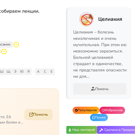
собираем лекции,
Целиакия
Целиакия – болезнь
неизлечимая и очень
исание
мучительная. При этом ею
невозможно заразиться.
Больной целиакией
страдает в одиночестве,
не представляя опасности
Ш
Щ
Э
Ю
Я
|
A
C
E
ни для…
Помочь
Популярное
Избранное
Помочь
те. Ей
Позже
ым болям и
Наш лекторий
Сделано в Предан