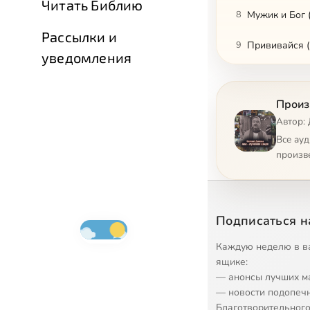
Читать Библию
8
Мужик и Бог 
Рассылки и
9
Прививайся (
уведомления
10
Коммерческий
Произ
11
Мосты округ
Автор:
12
Скорбь Адама
Все ау
произв
13
Разлука (тек
14
Памяти мамы
Подписаться н
15
Слово мама д
Каждую неделю в в
16
Мир в огне
ящике:
— анонсы лучших м
17
Смиренное к
— новости подопеч
Благотворительного