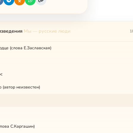
изведения
Мы — русские люди
1
рдце (слова Е.Заславская)
ос
 (автор неизвестен)
слова С.Каргашин)