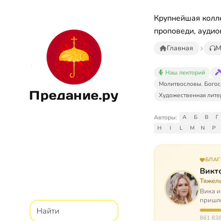
Крупнейшая колле
проповеди, аудио
Главная
М
Наш лекторий
Молитвословы. Богос
Предание.ру
Художественная лите
Авторы:
А
Б
В
Г
H
I
L
M
N
P
БЛА
Викт
Тяжел
Вика и
пришло
расту
861 838