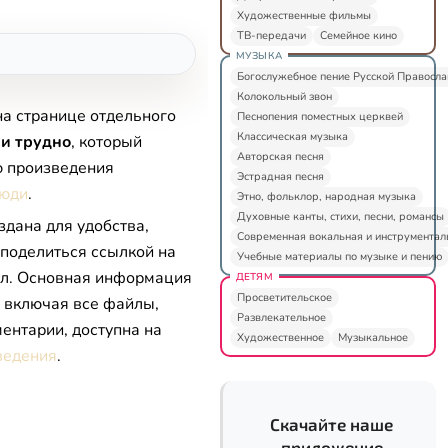
Художественные фильмы
ТВ-передачи
Семейное кино
МУЗЫКА
Богослужебное пение Русской Правосл
Колокольный звон
на странице отдельного
Песнопения поместных церквей
Классическая музыка
и трудно
, который
Авторская песня
ю произведения
Эстрадная песня
люди
.
Этно, фольклор, народная музыка
Духовные канты, стихи, песни, романсы
здана для удобства,
Современная вокальная и инструментал
 поделиться ссылкой на
Учебные материалы по музыке и пению
л. Основная информация
ДЕТЯМ
Просветительское
, включая все файлы,
Развлекательное
ентарии, доступна на
Художественное
Музыкальное
ведения
.
Скачайте наше
приложение