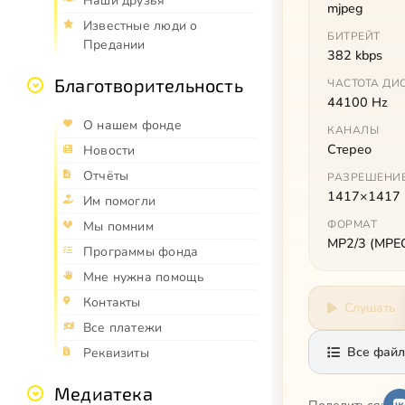
Наши друзья
mjpeg
Известные люди о
БИТРЕЙТ
Предании
382 kbps
Благотворительность
ЧАСТОТА ДИ
44100 Hz
О нашем фонде
КАНАЛЫ
Стерео
Новости
Отчёты
РАЗРЕШЕНИ
1417×1417
Им помогли
ФОРМАТ
Мы помним
MP2/3 (MPEG 
Программы фонда
Мне нужна помощь
Контакты
Слушать
Все платежи
Все файл
Реквизиты
Медиатека