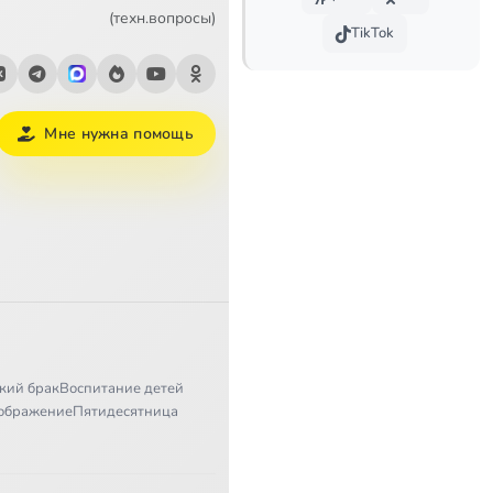
3:50
(техн.вопросы)
TikTok
Мне нужна помощь
кий брак
Воспитание детей
ображение
Пятидесятница