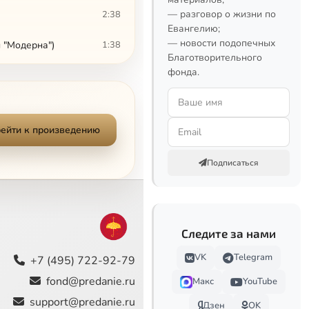
— разговор о жизни по
2:38
Евангелию;
— новости подопечных
 "Модерна")
1:38
Благотворительного
фонда.
4:42
1:32
ейти к произведению
2:05
Подписаться
3:17
2:52
4:27
Следите за нами
1:50
VK
Telegram
+7 (495) 722-92-79
fond@predanie.ru
Макс
YouTube
2:07
support@predanie.ru
Дзен
OK