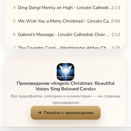
Ding Dong! Merrily on High - Lincoln Cathedral Choir & Colin Walsh
2:13
4
We Wish You a Merry Christmas! - Lincoln Cathedral Choir & Colin Walsh
0:56
5
Gabriel's Message - Lincoln Cathedral Choir & Colin Walsh
2:13
6
The Coventry Carol - Westminster Abbey Choir, Martin Neary & Alexander Martin
3:29
7
Little Jesus Sweetly Sleep (We Will Rock You) - David Lumsden & Michael Criswell
2:53
8
Once in Royal David's City - Huw Williams, Roy Massey, Hereford Cathedral Choir & Matthew Pochin
5:26
9
Произведение «Angelic Christmas: Beautiful
In the Bleak Midwinter - Huw Williams, Roy Massey, Hereford Cathedral Choir & Stephen Challenger
4:31
10
Voices Sing Beloved Carols»
Все аудиофайлы, описание и комментарии — на странице
In dulci jubilo - Leigh Nixon, Westminster Abbey Choir & Martin Neary
3:14
11
произведения
Перейти к произведению
Sussex Carol - Huw Williams, Roy Massey & Hereford Cathedral Choir
2:27
12
I Saw Three Ships - Leigh Nixon, Westminster Abbey Choir, Martin Neary & Richard Farnsworth
1:54
13
Сейчас