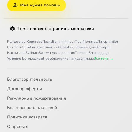
Мне нужна помощь
Тематические страницы медиатеки
Рождество Христово
Пасха
Великий пост
Пост
Молитва
Литургия
Бог
Святость
О любви
Христианский брак
Воспитание детей
Смерть
Как читать Библию
Зачем нужна религия
Покров Богородицы
Успение Богородицы
Преображение
Пятидесятница
Все темы →
Благотворительность
Договор оферты
Регулярные пожертвования
Безопасность платежей
Политика возврата
О проекте