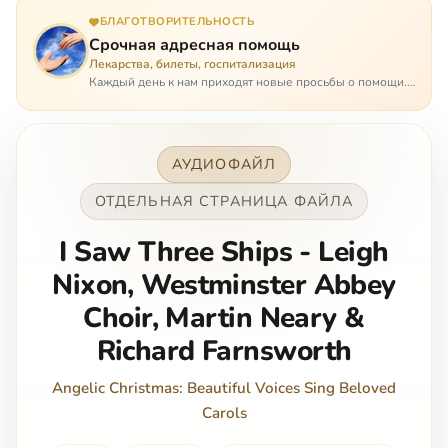
БЛАГОТВОРИТЕЛЬНОСТЬ
Срочная адресная помощь
Лекарства, билеты, госпитализация
Каждый день к нам приходят новые просьбы о помощи.
Часто оказывается, что помощь нужна даже не сегодня –
она нужна была вчера: в приеме лекарств образовался
недопустимый, опасный п…
АУДИОФАЙЛ
ОТДЕЛЬНАЯ СТРАНИЦА ФАЙЛА
I Saw Three Ships - Leigh
Nixon, Westminster Abbey
Choir, Martin Neary &
Richard Farnsworth
Angelic Christmas: Beautiful Voices Sing Beloved
Carols