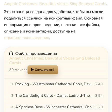
Angelic Christmas: Beautiful Voices Sing Beloved Carols
.
Эта страница создана для удобства, чтобы вы могли
поделиться ссылкой на конкретный файл. Основная
информация о произведении, включая все файлы,
описание и комментарии, доступна на
странице произведения
.
Файлы произведения
Angelic Christmas: Beautiful Voices Sing Beloved
Carols
30 файлов
Слушать всё
Rocking - Westminster Cathedral Choir, David Hill, James O'Donnell, The Alexander Choir & The Cantorum Choir
2:49
1
The Candlelight Carol - Daniel Ludford-Thomas, St. Matthew's Church Choir & Andrew Shenton
3:54
2
A Spotless Rose - Winchester Cathedral Choir & Andrew Lumsden
3:20
3