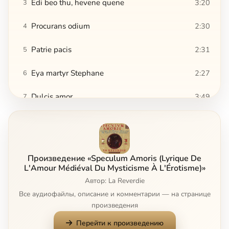
Edi beo thu, hevene quene
3:20
3
Procurans odium
2:30
4
Patrie pacis
2:31
5
Eya martyr Stephane
2:27
6
Dulcis amor
3:49
7
Acunt vont / Amor qui cor / Kyrie
3:42
8
Amis tout dous
1:39
9
Произведение «Speculum Amoris (Lyrique De
Ma douce amour
1:58
10
L'Amour Médiéval Du Mysticisme À L'Érotisme)»
Автор: La Reverdie
Tres douls amis
2:10
11
Все аудиофайлы, описание и комментарии — на странице
произведения
Questa fanciulla Amor
3:34
12
Перейти к произведению