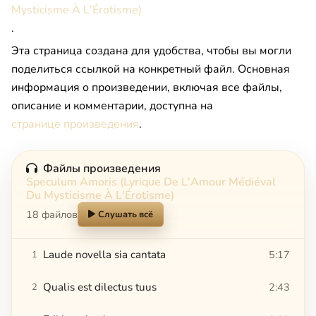
Mysticisme À L'Érotisme)
.
Эта страница создана для удобства, чтобы вы могли
поделиться ссылкой на конкретный файл. Основная
информация о произведении, включая все файлы,
описание и комментарии, доступна на
странице произведения
.
Файлы произведения
Speculum Amoris (Lyrique De L'Amour Médiéval
Du Mysticisme À L'Érotisme)
18 файлов
Слушать всё
Laude novella sia cantata
5:17
1
Qualis est dilectus tuus
2:43
2