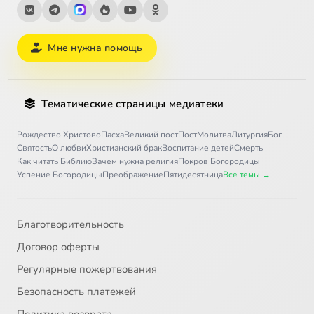
Мне нужна помощь
Тематические страницы медиатеки
Рождество Христово
Пасха
Великий пост
Пост
Молитва
Литургия
Бог
Святость
О любви
Христианский брак
Воспитание детей
Смерть
Как читать Библию
Зачем нужна религия
Покров Богородицы
Успение Богородицы
Преображение
Пятидесятница
Все темы →
Благотворительность
Договор оферты
Регулярные пожертвования
Безопасность платежей
Политика возврата