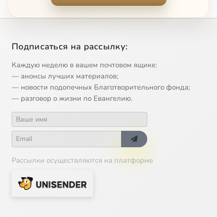
Questa fanciulla Amor
2:57
13
Quan je voy
2:39
14
Подписаться на рассылку:
Con dolce brama
1:41
15
Сейчас
Каждую неделю в вашем почтовом ящике:
Go hert
3:33
16
— анонсы лучших материалов;
— новости подопечных Благотворительного фонда;
Ain graserin
3:18
17
— разговор о жизни по Евангелию.
Trew on wam ys all my tryst
1:47
18
Рассылки осуществляются на платформе