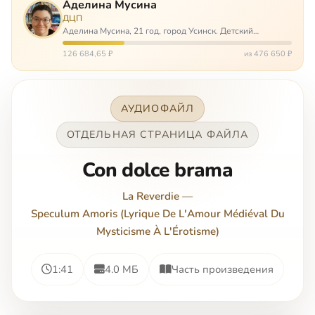
Аделина Мусина
ДЦП
Аделина Мусина, 21 год, город Усинск. Детский
церебральный паралич, передвигается на ходунках или
коляске. Аделине требуется помощь, чтобы ноги
126 684,65 ₽
из 476 650 ₽
окончательно не перестали слушаться…
АУДИОФАЙЛ
ОТДЕЛЬНАЯ СТРАНИЦА ФАЙЛА
Con dolce brama
La Reverdie
—
Speculum Amoris (Lyrique De L'Amour Médiéval Du
Mysticisme À L'Érotisme)
1:41
4.0 МБ
Часть произведения