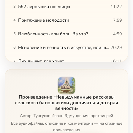
552 зернышка пшеницы
11:22
3
Притяжение молодости
7:59
4
Влюбленность или боль. За что?
4:59
5
Мгновение и вечность в искусстве, или шедевр для Бога
20:29
6
Дух дышит, где хочет
16:11
7
Дятел и две булочки
7:59
8
Бога ради
14:23
9
Произведение «Невыдуманные рассказы
Музыка древности
3:07
10
сельского батюшки или докричаться до края
вечности»
Запах
Автор: Тунгусов Иоанн Эдмундович, протоиерей
4:26
11
Все аудиофайлы, описание и комментарии — на странице
Мышиная молитва
7:59
12
произведения