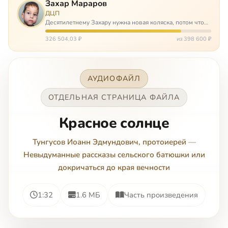
Захар Мараров
ДЦП
Десятилетнему Захару нужна новая коляска, потом что
старая сломалась. А без коляски он не сможет не только
просто выходить из дома, но и продолжать лечение в
326 504,03 ₽
из 398 600 ₽
реабилитационных центр…
АУДИОФАЙЛ
ОТДЕЛЬНАЯ СТРАНИЦА ФАЙЛА
Красное солнце
Тунгусов Иоанн Эдмундович, протоиерей
—
Невыдуманные рассказы сельского батюшки или
докричаться до края вечности
1:32
1.6 МБ
Часть произведения