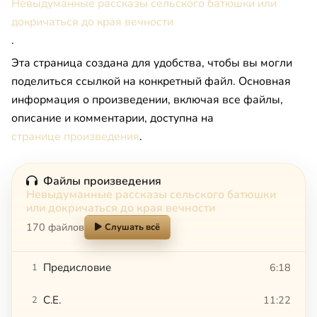
Невыдуманные рассказы сельского батюшки или
докричаться до края вечности
.
Эта страница создана для удобства, чтобы вы могли
поделиться ссылкой на конкретный файл. Основная
информация о произведении, включая все файлы,
описание и комментарии, доступна на
странице произведения
.
Файлы произведения
Невыдуманные рассказы сельского батюшки
или докричаться до края вечности
170 файлов
Слушать всё
Предисловие
6:18
1
C.Е.
11:22
2