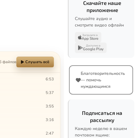
Скачайте наше
приложение
Слушайте аудио и
смотрите видео офлайн
Загрузите в
App Store
Доступно в
Google Play
6 файлов
Слушать всё
Благотворительность
6:53
— помочь
нуждающимся
5:37
3:55
Подписаться на
рассылку
3:16
Каждую неделю в вашем
2:47
почтовом ящике: