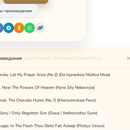
ы произведения
изведения
Sacred Music. Orthodox Church Music
1
nsky. Let My Prayer Arise (No.2) (Da Ispravitsia Molitva Moia)
i. Now The Powers Of Heaven (Nyne Sily Nebesnyia)
ansk. The Cherubic Hymn (No.7) (Kheruvimskaia Pesn)
 Glory / Only-Begotten Son (Slava / Yedinorodnyi Syne)
uppi. In The Flesh Thou Didst Fall Asleep (Plotiyu Usnuv)