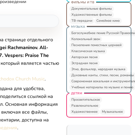
произведении
ФИЛЬМЫ И ТВ
Документальные фильмы
Художественные фильмы
ТВ-передачи
Семейное кино
МУЗЫКА
Богослужебное пение Русской Правосл
на странице отдельного
Колокольный звон
Песнопения поместных церквей
gei Rachmaninov. All-
Классическая музыка
7. Vespers: Praise The
Авторская песня
, который является частью
Эстрадная песня
Этно, фольклор, народная музыка
Духовные канты, стихи, песни, романсы
rthodox Church Music
.
Современная вокальная и инструментал
Учебные материалы по музыке и пению
здана для удобства,
ДЕТЯМ
 поделиться ссылкой на
Просветительское
л. Основная информация
Развлекательное
, включая все файлы,
Художественное
Музыкальное
ентарии, доступна на
ведения
.