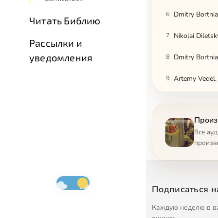
6
Читать Библию
7
Nikolai Dilets
Рассылки и
уведомления
8
9
Artemy Vedel.
10
Произв
11
Sergei Rachma
Все ау
12
Sergei Rachma
произв
13
Sergei Rachman
14
Sergei Rachman
Подписаться н
15
Sergei Rachman
Каждую неделю в в