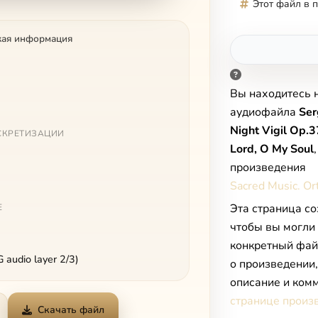
Этот файл в 
кая информация
Вы находитесь 
аудиофайла
Ser
Night Vigil Op.3
СКРЕТИЗАЦИИ
Lord, O My Soul
произведения
Sacred Music. O
Эта страница со
Е
чтобы вы могли
конкретный фай
audio layer 2/3)
о произведении
описание и комм
странице произ
Скачать файл