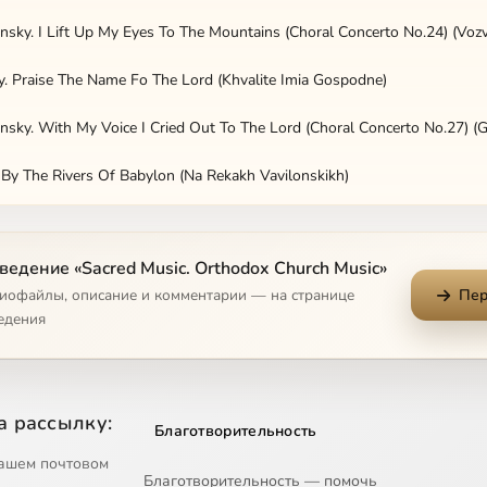
ky. Praise The Name Fo The Lord (Khvalite Imia Gospodne)
 By The Rivers Of Babylon (Na Rekakh Vavilonskikh)
едение «Sacred Music. Orthodox Church Music»
ninov. All-Night Vigil Op.37. Vespers: Come, Let Us Worship
диофайлы, описание и комментарии — на странице
Пер
ninov. All-Night Vigil Op.37. Vespers: Praise The Lord, O My Soul
едения
inov. All-Night Vigil Op.37. Vespers: Blessed Is The Man
inov. All-Night Vigil Op.37. Vespers: O Gentle Light
а рассылку:
Благотворительность
inov. All-Night Vigil Op.37. Vespers: Lord, Now Lettest Thou
ашем почтовом
Благотворительность — помочь