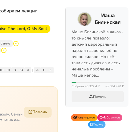
собираем лекции,
Маша
Билинская
raise The Lord, O My Soul
Маше Билинской в каком-
то смысле повезло:
исание
детский церебральный
паралич зацепил её не
очень сильно. Но всё-
таки есть диагноз и есть
немалые проблемы –
Ш
Щ
Э
Ю
Я
|
A
C
E
Маша непра…
Собрано 48 327,4 ₽
из 584 470 ₽
Помочь
Помочь
школу. Семьи
Популярное
Избранное
 многих из
Позже