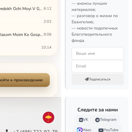
— анонсы лучших
Dmitry Bortniansky. I Lift Up My Eyes To The Mountains (Choral Concerto No.24) (Vozvedokh Ochi Moyi V Gory)
6:12
материалов;
— разговор о жизни по
2:02
Евангелию;
— новости подопечных
Благотворительного
Dmitry Bortniansky. With My Voice I Cried Out To The Lord (Choral Concerto No.27) (Glasom Moim Ko Gospodu Vozzvakh)
9:06
фонда.
10:14
Dmitry Bortniansky. Lord, Make Me To Know My End (Choral Concerto No.32) (Skazhi Mi, Gospodi, Konchinu Moyu)
8:20
2:49
Подписаться
ейти к произведению
4:48
Сейчас
4:17
Следите за нами
3:20
VK
Telegram
3:32
Макс
YouTube