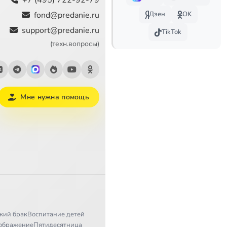
+7 (495) 722-92-79
2:45
fond@predanie.ru
Дзен
OK
support@predanie.ru
TikTok
(техн.вопросы)
Мне нужна помощь
кий брак
Воспитание детей
ображение
Пятидесятница