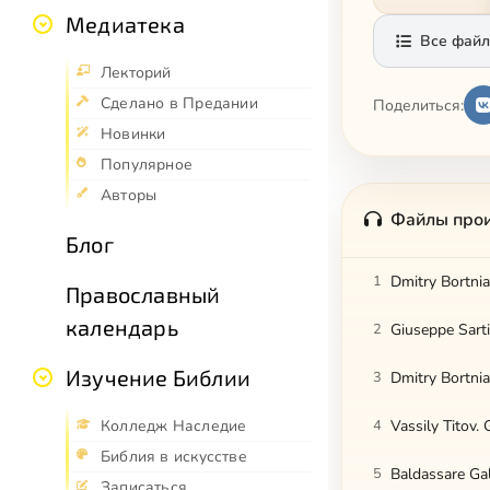
Медиатека
Все файл
Лекторий
Сделано в Предании
Поделиться:
Новинки
Популярное
Авторы
Файлы про
Блог
1
Dmitry Bortnia
Православный
календарь
2
Giuseppe Sart
Изучение Библии
3
Dmitry Bortni
Колледж Наследие
4
Vassily Titov.
Библия в искусстве
5
Baldassare Gal
Записаться