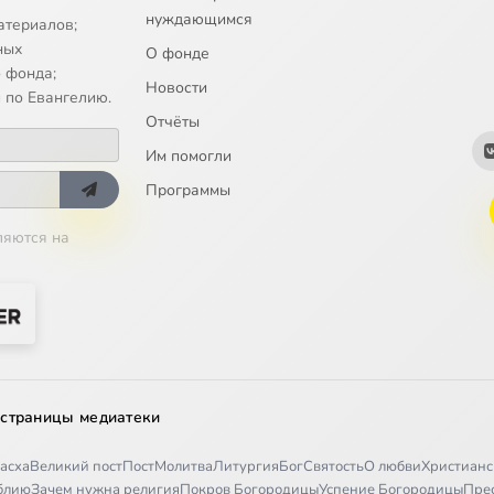
нуждающимся
inov. All-Night Vigil Op.37. Vespers: Rejoice, O Virgin
атериалов;
ных
О фонде
 фонда;
Новости
 по Евангелию.
Отчёты
Им помогли
Программы
ляются на
 страницы медиатеки
асха
Великий пост
Пост
Молитва
Литургия
Бог
Святость
О любви
Христианс
иблию
Зачем нужна религия
Покров Богородицы
Успение Богородицы
Пре