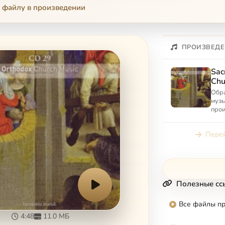
 файлу в произведении
ПРОИЗВЕДЕ
Sac
Chu
Обр
музы
про
Борт
Васи
Перей
Диле
Полезные сс
Все файлы п
4:48
11.0 МБ