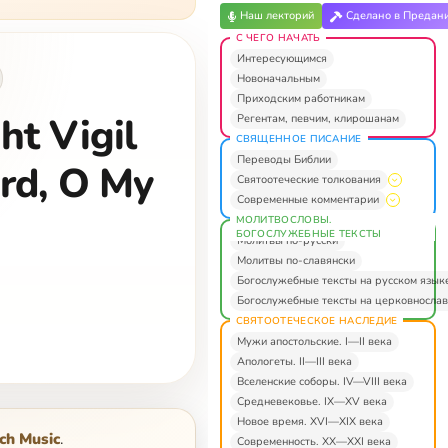
Наш лекторий
Сделано в Предан
С ЧЕГО НАЧАТЬ
Интересующимся
Новоначальным
Приходским работникам
ht Vigil
Регентам, певчим, клирошанам
СВЯЩЕННОЕ ПИСАНИЕ
Переводы Библии
ord, O My
Святоотеческие толкования
Современные комментарии
МОЛИТВОСЛОВЫ.
БОГОСЛУЖЕБНЫЕ ТЕКСТЫ
Молитвы по-русски
Молитвы по-славянски
Богослужебные тексты на русском язык
Богослужебные тексты на церковнослав
СВЯТООТЕЧЕСКОЕ НАСЛЕДИЕ
Мужи апостольские. I—II века
Апологеты. II—III века
Вселенские соборы. IV—VIII века
Средневековье. IX—XV века
Новое время. XVI—XIX века
ch Music
.
Современность. XX—XXI века