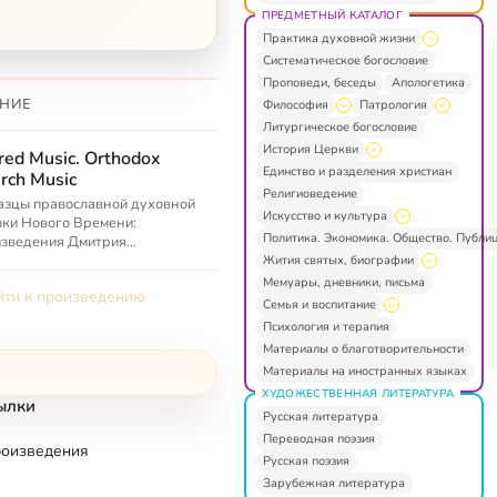
ПРЕДМЕТНЫЙ КАТАЛОГ
Практика духовной жизни
Систематическое богословие
Проповеди, беседы
Апологетика
НИЕ
Философия
Патрология
Литургическое богословие
История Церкви
red Music. Orthodox
Единство и разделения христиан
rch Music
Религиоведение
азцы православной духовной
Искусство и культура
ки Нового Времени:
Политика. Экономика. Общество. Публи
изведения Дмитрия
янского, Джузеппе Сарти,
Жития святых, биографии
лия Титова, Николая
Мемуары, дневники, письма
ти к произведению
цкого, Артемия Веде...
Семья и воспитание
Психология и терапия
Материалы о благотворительности
Материалы на иностранных языках
ХУДОЖЕСТВЕННАЯ ЛИТЕРАТУРА
ылки
Русская литература
Переводная поэзия
роизведения
Русская поэзия
Зарубежная литература