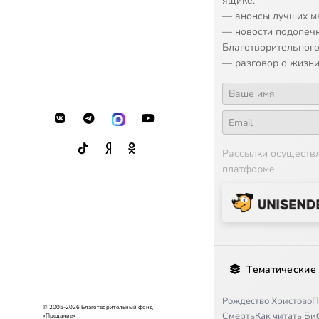
ящике:
16
Sergei Rachman
— анонсы лучших м
— новости подопеч
Благотворительного
— разговор о жизни
Рассылки осуществ
платформе
Тематические
Рождество Христово
П
© 2005-2026 Благотворительный фонд
Смерть
Как читать Б
«Предание»