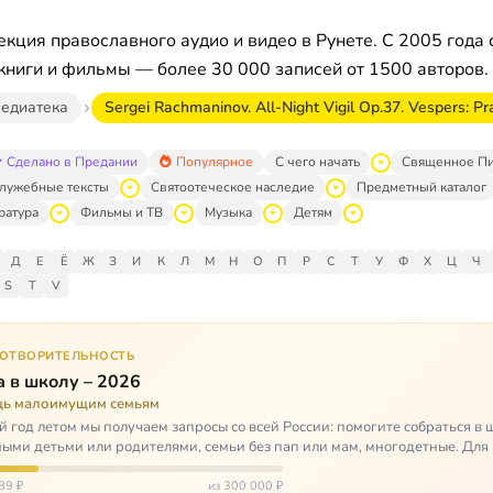
кция православного аудио и видео в Рунете. С 2005 года 
книги и фильмы — более 30 000 записей от 1500 авторов.
едиатека
Sergei Rachmaninov. All-Night Vigil Op.37. Vespers: P
Сделано в Предании
Популярное
С чего начать
Священное П
лужебные тексты
Святоотеческое наследие
Предметный каталог
ратура
Фильмы и ТВ
Музыка
Детям
Д
Е
Ё
Ж
З
И
К
Л
М
Н
О
П
Р
С
Т
У
Ф
Х
Ц
Ч
S
T
V
ГОТВОРИТЕЛЬНОСТЬ
 в школу – 2026
ь малоимущим семьям
 год летом мы получаем запросы со всей России: помогите собраться в 
ными детьми или родителями, семьи без пап или мам, многодетные. Для
окуп…
89 ₽
из 300 000 ₽