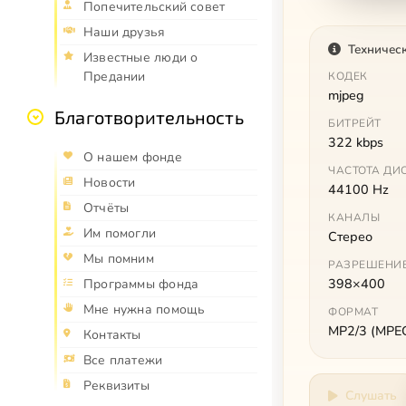
Попечительский совет
Наши друзья
Техничес
Известные люди о
Предании
КОДЕК
mjpeg
Благотворительность
БИТРЕЙТ
322 kbps
О нашем фонде
ЧАСТОТА ДИ
Новости
44100 Hz
Отчёты
КАНАЛЫ
Им помогли
Стерео
Мы помним
РАЗРЕШЕНИ
398×400
Программы фонда
Мне нужна помощь
ФОРМАТ
MP2/3 (MPEG 
Контакты
Все платежи
Реквизиты
Слушать