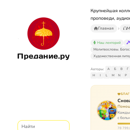
Крупнейшая колле
проповеди, аудио
Главная
М
Наш лекторий
Молитвословы. Богос
Предание.ру
Художественная лите
Авторы:
А
Б
В
Г
H
I
L
M
N
P
БЛА
Снова
Помощ
Каждый
с боль
них п
78 799,