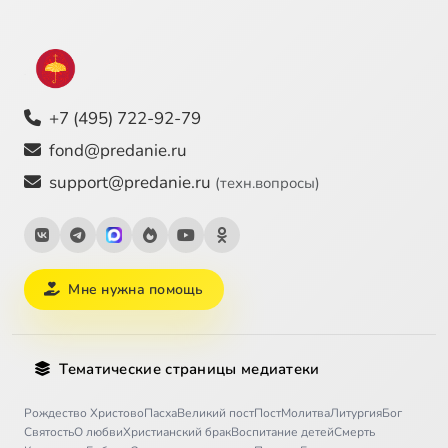
+7 (495) 722-92-79
fond@predanie.ru
support@predanie.ru
(техн.вопросы)
Мне нужна помощь
Тематические страницы медиатеки
Рождество Христово
Пасха
Великий пост
Пост
Молитва
Литургия
Бог
Святость
О любви
Христианский брак
Воспитание детей
Смерть