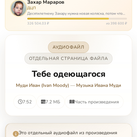
Захар Мараров
ДЦП
Десятилетнему Захару нужна новая коляска, потом что
старая сломалась. А без коляски он не сможет не только
просто выходить из дома, но и продолжать лечение в
326 504,03 ₽
из 398 600 ₽
реабилитационных центр…
АУДИОФАЙЛ
ОТДЕЛЬНАЯ СТРАНИЦА ФАЙЛА
Тебе одеющагося
Муди Иван (Ivan Moody)
—
Музыка Ивана Муди
7:52
7.2 МБ
Часть произведения
Это отдельный аудиофайл из произведения