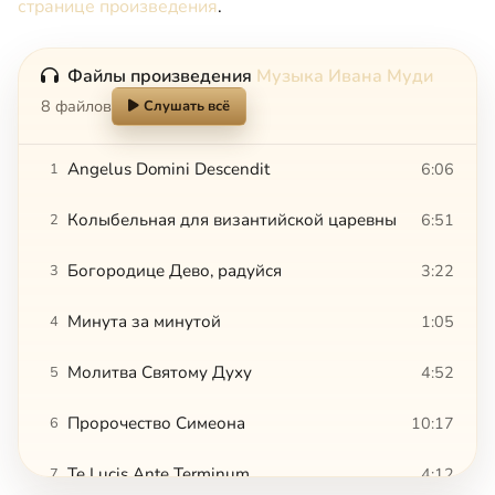
странице произведения
.
Файлы произведения
Музыка Ивана Муди
8 файлов
Слушать всё
Angelus Domini Descendit
6:06
1
Колыбельная для византийской царевны
6:51
2
Богородице Дево, радуйся
3:22
3
Минута за минутой
1:05
4
Молитва Святому Духу
4:52
5
Пророчество Симеона
10:17
6
Te Lucis Ante Terminum
4:12
7