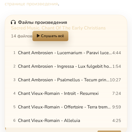
странице произведения
.
Файлы произведения
Sacred Music. Chant Of The Early Christians
14 файлов
Слушать всё
Chant Ambrosien - Lucernarium - Paravi lucernam Christo meo
4:44
1
Chant Ambrosien - Ingressa - Lux fulgebit hodie super nos
1:54
2
Chant Ambrosien - Psalmellus - Tecum principium in die virtutis tue
10:27
3
Chant Vieux-Romain - Introït - Resurrexi
7:24
4
Chant Vieux-Romain - Offertoire - Terra tremuit
9:59
5
Chant Vieux-Romain - Alleluia
4:25
6