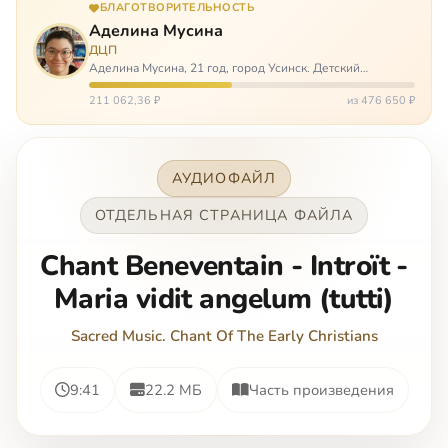
БЛАГОТВОРИТЕЛЬНОСТЬ
Аделина Мусина
ДЦП
Аделина Мусина, 21 год, город Усинск. Детский
церебральный паралич, передвигается на ходунках или
коляске. Аделине требуется помощь, чтобы ноги
211 062,36 ₽
из 476 650 ₽
окончательно не перестали слушаться…
АУДИОФАЙЛ
ОТДЕЛЬНАЯ СТРАНИЦА ФАЙЛА
Chant Beneventain - Introït -
Maria vidit angelum (tutti)
Sacred Music. Chant Of The Early Christians
9:41
22.2 МБ
Часть произведения