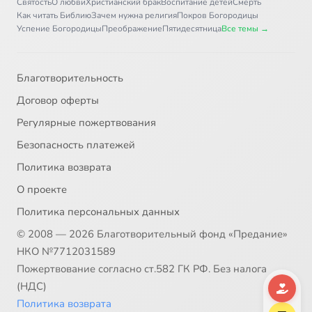
Святость
О любви
Христианский брак
Воспитание детей
Смерть
Как читать Библию
Зачем нужна религия
Покров Богородицы
Успение Богородицы
Преображение
Пятидесятница
Все темы →
Благотворительность
Договор оферты
Регулярные пожертвования
Безопасность платежей
Политика возврата
О проекте
Политика персональных данных
© 2008 — 2026 Благотворительный фонд «Предание»
НКО №7712031589
Пожертвование согласно ст.582 ГК РФ. Без налога
(НДС)
Политика возврата