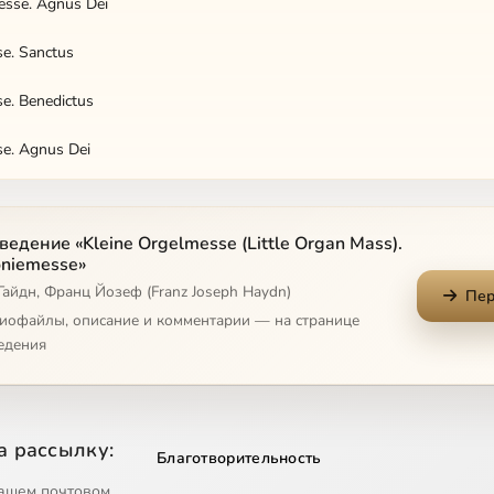
esse. Agnus Dei
e. Sanctus
e. Benedictus
e. Agnus Dei
. Kyrie
едение «Kleine Orgelmesse (Little Organ Mass).
. Gloria
niemesse»
Гайдн, Франц Йозеф (Franz Joseph Haydn)
e. Credo
Пер
диофайлы, описание и комментарии — на странице
едения
а рассылку:
Благотворительность
ашем почтовом