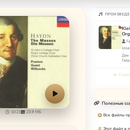
ПРОИЗВЕДЕ
Kle
Org
Har
Г
Jos
Две 
Гайд
Перей
Полезные сс
10:21
23.9 МБ
Все файлы п
Этот файл в 