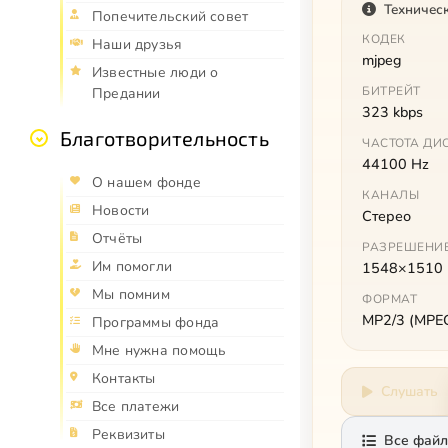
Техничес
Попечительский совет
КОДЕК
Наши друзья
mjpeg
Известные люди о
БИТРЕЙТ
Предании
323 kbps
Благотворительность
ЧАСТОТА ДИ
44100 Hz
О нашем фонде
КАНАЛЫ
Новости
Стерео
Отчёты
РАЗРЕШЕНИ
Им помогли
1548×1510
Мы помним
ФОРМАТ
MP2/3 (MPEG 
Программы фонда
Мне нужна помощь
Контакты
Слушать
Все платежи
Реквизиты
Все файл