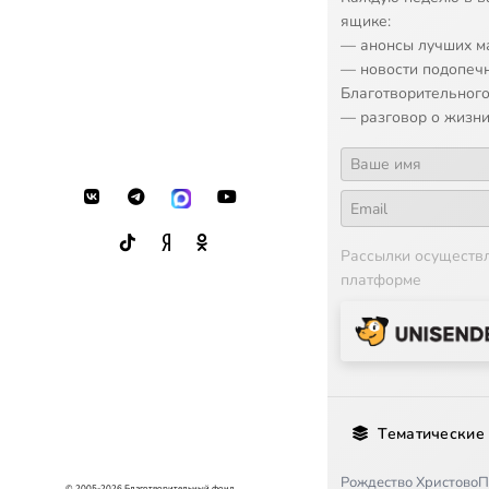
ящике:
— анонсы лучших м
— новости подопеч
Благотворительного
— разговор о жизни
Рассылки осуществ
платформе
Тематические
Рождество Христово
П
© 2005-2026 Благотворительный фонд