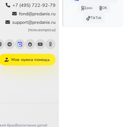
+7 (495) 722-92-79
Дзен
OK
fond@predanie.ru
TikTok
support@predanie.ru
(техн.вопросы)
Мне нужна помощь
кий брак
Воспитание детей