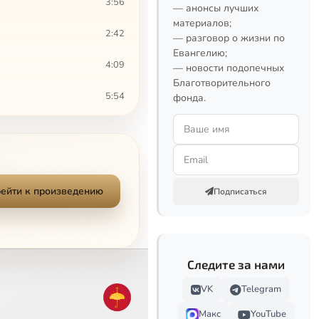
3:56
— анонсы лучших
материалов;
2:42
— разговор о жизни по
Евангелию;
4:09
— новости подопечных
Благотворительного
5:54
фонда.
7:06
10:25
10:21
ейти к произведению
Сейчас
Подписаться
Следите за нами
VK
Telegram
Макс
YouTube