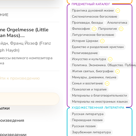
ПРЕДМЕТНЫЙ КАТАЛОГ
Практика духовной жизни
НИЕ
Систематическое богословие
Проповеди, беседы
Апологетика
Философия
Патрология
ine Orgelmesse (Little
an Mass).
Литургическое богословие
moniemesse
История Церкви
айдн, Франц Йозеф (Franz
Единство и разделения христиан
eph Haydn)
Религиоведение
мессы великого композитора
Искусство и культура
на
Политика. Экономика. Общество. Публи
Жития святых, биографии
Мемуары, дневники, письма
ти к произведению
Семья и воспитание
Психология и терапия
Материалы о благотворительности
Материалы на иностранных языках
ылки
ХУДОЖЕСТВЕННАЯ ЛИТЕРАТУРА
Русская литература
роизведения
Переводная поэзия
Русская поэзия
Зарубежная литература
произведении