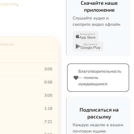
Скачайте наше
ведения
.
приложение
Слушайте аудио и
смотрите видео офлайн
Загрузите в
App Store
emesse
Доступно в
Google Play
3:05
Благотворительность
— помочь
0:58
нуждающимся
3:05
1:18
Подписаться на
рассылку
7:21
Каждую неделю в вашем
почтовом ящике: