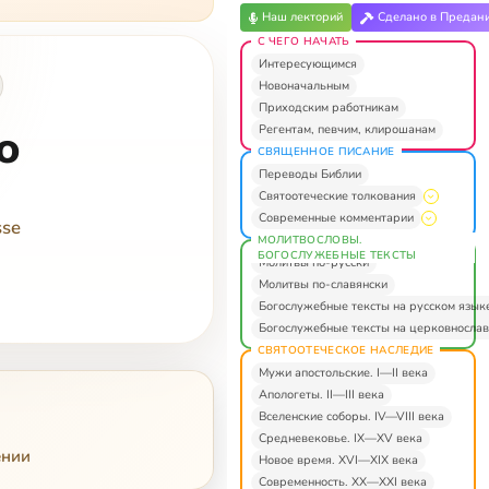
Наш лекторий
Сделано в Предан
С ЧЕГО НАЧАТЬ
Интересующимся
Новоначальным
Приходским работникам
o
Регентам, певчим, клирошанам
СВЯЩЕННОЕ ПИСАНИЕ
Переводы Библии
Святоотеческие толкования
Современные комментарии
sse
МОЛИТВОСЛОВЫ.
БОГОСЛУЖЕБНЫЕ ТЕКСТЫ
Молитвы по-русски
Молитвы по-славянски
Богослужебные тексты на русском язык
Богослужебные тексты на церковнослав
СВЯТООТЕЧЕСКОЕ НАСЛЕДИЕ
Мужи апостольские. I—II века
Апологеты. II—III века
Вселенские соборы. IV—VIII века
Средневековье. IX—XV века
ении
Новое время. XVI—XIX века
Современность. XX—XXI века