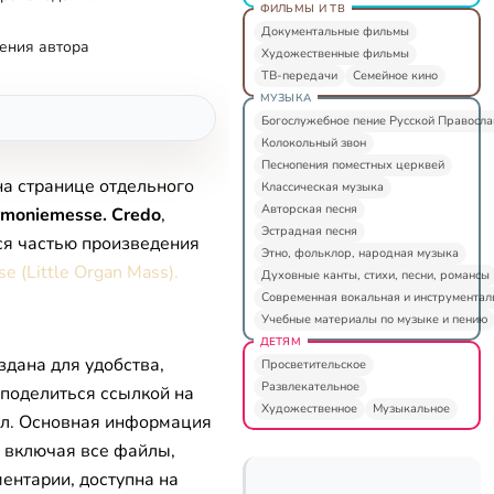
ФИЛЬМЫ И ТВ
Документальные фильмы
ения автора
Художественные фильмы
ТВ-передачи
Семейное кино
МУЗЫКА
Богослужебное пение Русской Правосл
Колокольный звон
Песнопения поместных церквей
на странице отдельного
Классическая музыка
Авторская песня
moniemesse. Credo
,
Эстрадная песня
ся частью произведения
Этно, фольклор, народная музыка
e (Little Organ Mass).
Духовные канты, стихи, песни, романсы
Современная вокальная и инструментал
Учебные материалы по музыке и пению
ДЕТЯМ
здана для удобства,
Просветительское
Развлекательное
 поделиться ссылкой на
Художественное
Музыкальное
л. Основная информация
, включая все файлы,
ентарии, доступна на