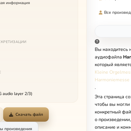
кая информация
Все произвед
СКРЕТИЗАЦИИ
Вы находитесь 
аудиофайла
Har
который являет
Kleine Orgelmess
Е
Harmoniemesse
.
audio layer 2/3)
Эта страница со
чтобы вы могли
конкретный фай
Скачать файл
о произведении
описание и комм
ы произведения