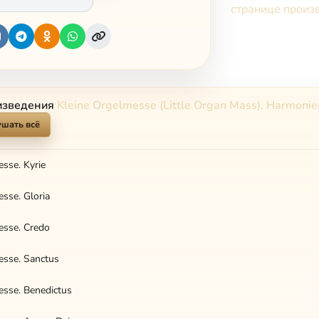
странице произ
изведения
Kleine Orgelmesse (Little Organ Mass). Harmoni
шать всё
sse. Kyrie
sse. Gloria
esse. Credo
esse. Sanctus
esse. Benedictus