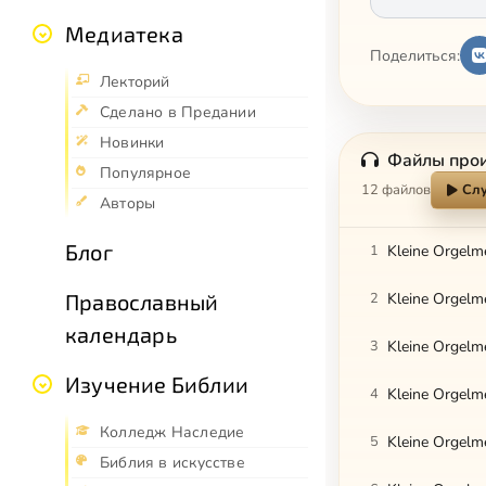
Медиатека
Поделиться:
Лекторий
Сделано в Предании
Новинки
Файлы про
Популярное
12 файлов
Слу
Авторы
Блог
1
Kleine Orgelme
2
Kleine Orgelme
Православный
календарь
3
Kleine Orgelm
Изучение Библии
4
Kleine Orgelm
Колледж Наследие
5
Kleine Orgelm
Библия в искусстве