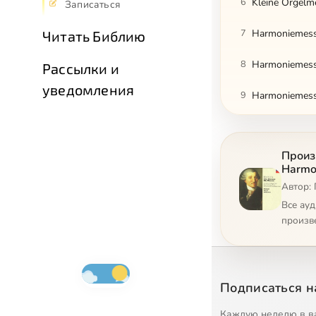
6
Kleine Orgelm
Записаться
7
Harmoniemess
Читать Библию
8
Harmoniemess
Рассылки и
уведомления
9
Harmoniemess
10
Harmoniemesse
Произв
11
Harmoniemesse
Harmo
Автор: 
12
Harmoniemess
Все ау
произв
Подписаться н
Каждую неделю в в