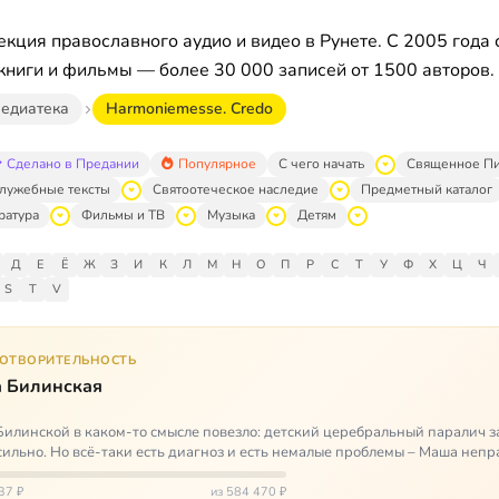
кция православного аудио и видео в Рунете. С 2005 года 
книги и фильмы — более 30 000 записей от 1500 авторов.
едиатека
Harmoniemesse. Credo
Сделано в Предании
Популярное
С чего начать
Священное П
лужебные тексты
Святоотеческое наследие
Предметный каталог
ратура
Фильмы и ТВ
Музыка
Детям
Д
Е
Ё
Ж
З
И
К
Л
М
Н
О
П
Р
С
Т
У
Ф
Х
Ц
Ч
S
T
V
ГОТВОРИТЕЛЬНОСТЬ
 Билинская
илинской в каком-то смысле повезло: детский церебральный паралич з
сильно. Но всё-таки есть диагноз и есть немалые проблемы – Маша неп
и от т…
37 ₽
из 584 470 ₽