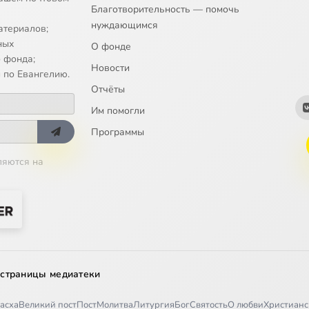
Благотворительность — помочь
нуждающимся
атериалов;
ных
О фонде
 фонда;
Новости
 по Евангелию.
Отчёты
Им помогли
Программы
ляются на
 страницы медиатеки
асха
Великий пост
Пост
Молитва
Литургия
Бог
Святость
О любви
Христианс