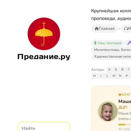
Крупнейшая колле
проповеди, аудио
Главная
М
Наш лекторий
Молитвословы. Богос
Предание.ру
Художественная лите
Авторы:
А
Б
В
Г
H
I
L
M
N
P
БЛА
Маша
ДЦП
Маше Б
очень 
ходит, 
45 036,