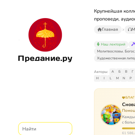
Крупнейшая колле
проповеди, аудио
Главная
М
Наш лекторий
Молитвословы. Богос
Предание.ру
Художественная лите
Авторы:
А
Б
В
Г
H
I
L
M
N
P
БЛА
Снова
Помощ
Каждый
с боль
них п
61 586,