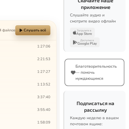
Скачайте наше
приложение
Слушайте аудио и
смотрите видео офлайн
4 файлов
Слушать всё
Загрузите в
App Store
Доступно в
Google Play
1:27:06
2:21:53
Благотворительность
1:27:27
— помочь
нуждающимся
1:13:52
3:37:40
Подписаться на
рассылку
3:55:40
Каждую неделю в вашем
1:58:09
почтовом ящике: