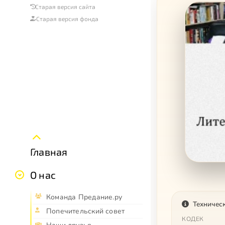
Старая версия сайта
Старая версия фонда
Главная
О нас
Команда Предание.ру
Техничес
Попечительский совет
КОДЕК