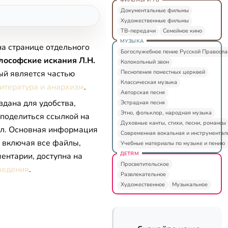
Документальные фильмы
Художественные фильмы
ТВ-передачи
Семейное кино
МУЗЫКА
на странице отдельного
Богослужебное пение Русской Правосл
ософские искания Л.Н.
Колокольный звон
Песнопения поместных церквей
рый является частью
Классическая музыка
итература и анархизм
.
Авторская песня
здана для удобства,
Эстрадная песня
Этно, фольклор, народная музыка
 поделиться ссылкой на
Духовные канты, стихи, песни, романсы
л. Основная информация
Современная вокальная и инструментал
, включая все файлы,
Учебные материалы по музыке и пению
ДЕТЯМ
ентарии, доступна на
Просветительское
ведения
.
Развлекательное
Художественное
Музыкальное