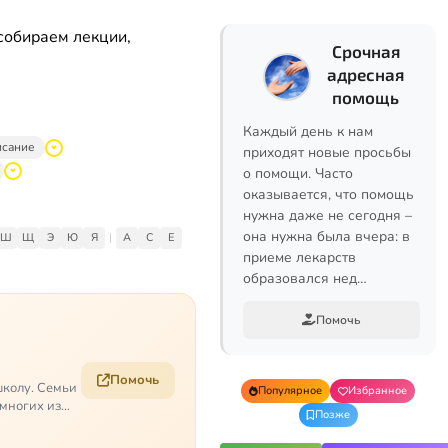
собираем лекции,
Срочная
адресная
помощь
Каждый день к нам
исание
приходят новые просьбы
о помощи. Часто
оказывается, что помощь
нужна даже не сегодня –
она нужна была вчера: в
Ш
Щ
Э
Ю
Я
|
A
C
E
приеме лекарств
образовался нед…
Помочь
Помочь
школу. Семьи
Популярное
Избранное
 многих из
Позже