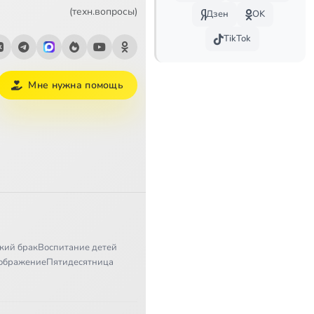
1:57:32
(техн.вопросы)
Дзен
OK
TikTok
2:08:14
13:40
Мне нужна помощь
2:25:32
2:45:13
1:15:53
2:59:09
2:07:37
кий брак
Воспитание детей
2:05:43
Сейчас
ображение
Пятидесятница
1:45:36