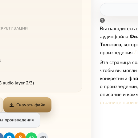
Вы находитесь 
СКРЕТИЗАЦИИ
аудиофайла
Фил
Толстого
, кото
произведения
Л
Е
Эта страница со
чтобы вы могли
конкретный фай
audio layer 2/3)
о произведении
описание и комм
странице произ
Скачать файл
ы произведения