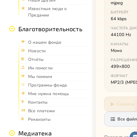
Наши друзья
mjpeg
Известные люди о
БИТРЕЙТ
Предании
64 kbps
Благотворительность
ЧАСТОТА ДИ
44100 Hz
О нашем фонде
КАНАЛЫ
Моно
Новости
Отчёты
РАЗРЕШЕНИ
499×800
Им помогли
ФОРМАТ
Мы помним
MP2/3 (MPEG 
Программы фонда
Мне нужна помощь
Контакты
Слушать
Все платежи
Все файл
Реквизиты
Медиатека