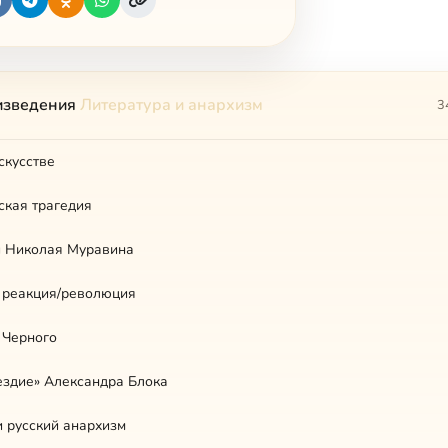
изведения
Литература и анархизм
3
скусстве
ская трагедия
и Николая Муравина
 реакция/революция
 Черного
ездие» Александра Блока
и русский анархизм