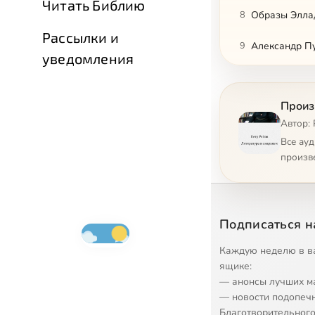
Читать Библию
8
Образы Эллад
Рассылки и
9
Александр П
уведомления
10
Александр Гал
Произ
11
Александр Гал
Автор:
12
Жан-Поль Са
Все ау
произв
13
Орел и Кузне
14
Алексей Бор
Подписаться н
15
Франсуа Вий
Каждую неделю в в
16
Смерть Иван
ящике:
— анонсы лучших м
17
Станислав Л
— новости подопеч
Благотворительного