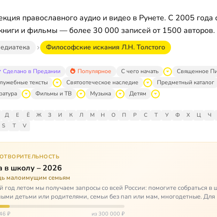
кция православного аудио и видео в Рунете. С 2005 года 
книги и фильмы — более 30 000 записей от 1500 авторов.
едиатека
Философские искания Л.Н. Толстого
Сделано в Предании
Популярное
С чего начать
Священное П
лужебные тексты
Святоотеческое наследие
Предметный каталог
ратура
Фильмы и ТВ
Музыка
Детям
Д
Е
Ё
Ж
З
И
К
Л
М
Н
О
П
Р
С
Т
У
Ф
Х
Ц
Ч
S
T
V
ГОТВОРИТЕЛЬНОСТЬ
 в школу – 2026
ь малоимущим семьям
 год летом мы получаем запросы со всей России: помогите собраться в 
ными детьми или родителями, семьи без пап или мам, многодетные. Для
окуп…
46 ₽
из 300 000 ₽