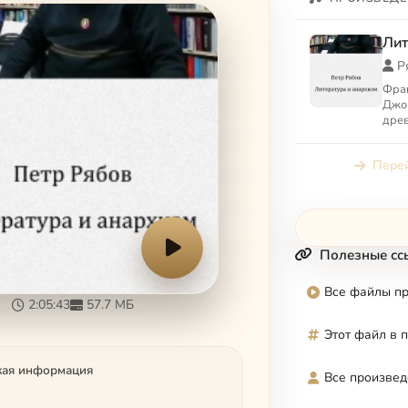
Лит
Р
Фран
Джор
древ
анар
куль
Перей
анар
Полезные сс
Все файлы п
2:05:43
57.7 МБ
Этот файл в 
кая информация
Все произвед