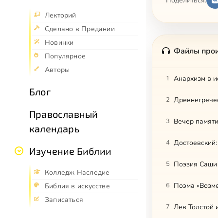
Поделиться:
Лекторий
Сделано в Предании
Новинки
Файлы про
Популярное
Авторы
1
Анархизм в и
Блог
2
Древнегрече
Православный
3
Вечер памят
календарь
4
Достоевский:
Изучение Библии
5
Поэзия Саши
Колледж Наследие
6
Поэма «Возм
Библия в искусстве
Записаться
7
Лев Толстой 