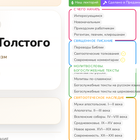
Наш лекторий
Сделано в Предан
С ЧЕГО НАЧАТЬ
Интересующимся
Новоначальным
Приходским работникам
Регентам, певчим, клирошанам
Толстого
СВЯЩЕННОЕ ПИСАНИЕ
Переводы Библии
Святоотеческие толкования
изм
Современные комментарии
МОЛИТВОСЛОВЫ.
БОГОСЛУЖЕБНЫЕ ТЕКСТЫ
Молитвы по-русски
Молитвы по-славянски
Богослужебные тексты на русском язык
Богослужебные тексты на церковнослав
СВЯТООТЕЧЕСКОЕ НАСЛЕДИЕ
Мужи апостольские. I—II века
Апологеты. II—III века
Вселенские соборы. IV—VIII века
Средневековье. IX—XV века
Новое время. XVI—XIX века
Современность. XX—XXI века
НИЕ