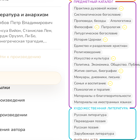
ПРЕДМЕТНЫЙ КАТАЛОГ
Практика духовной жизни
ература и анархизм
Систематическое богословие
Проповеди, беседы
Апологетика
ябов Петр Владимирович
Философия
Патрология
суа Вийон, Станислав Лем,
Литургическое богословие
дж Оруэлл, Ли Бо,
История Церкви
негреческая трагедия,
Единство и разделения христиан
хизм в искусстве, анархизм и
тура, писатели и поэты
Религиоведение
ти к произведению
хисты в ...
Искусство и культура
Политика. Экономика. Общество. Публи
Жития святых, биографии
Мемуары, дневники, письма
Семья и воспитание
ылки
Психология и терапия
Материалы о благотворительности
роизведения
Материалы на иностранных языках
ХУДОЖЕСТВЕННАЯ ЛИТЕРАТУРА
произведении
Русская литература
Переводная поэзия
Русская поэзия
ения автора
Зарубежная литература
ФИЛЬМЫ И ТВ