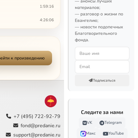
— анонсы лучших
1:59:16
материалов;
— разговор о жизни по
4:26:06
Евангелию;
— новости подопечных
Благотворительного
4:46:50
фонда.
2:24:16
ейти к произведению
1:51:36
1:34:35
Подписаться
31:54
2:44:11
Следите за нами
2:54:29
+7 (495) 722-92-79
VK
Telegram
fond@predanie.ru
1:04:50
Макс
YouTube
support@predanie.ru