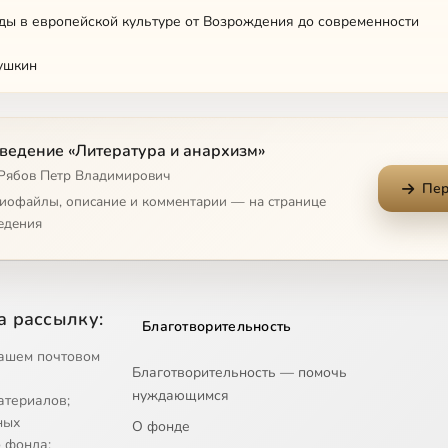
ы в европейской культуре от Возрождения до современности
ушкин
ич (I часть)
ведение «Литература и анархизм»
ич (II часть)
 Рябов Петр Владимирович
Пер
ртр и Альбер Камю
диофайлы, описание и комментарии — на странице
едения
чик
овой и Максимиллиан Волошин
а рассылку:
Благотворительность
он
ашем почтовом
Благотворительность — помочь
а Ильича
нуждающимся
атериалов;
ем
ных
О фонде
 фонда;