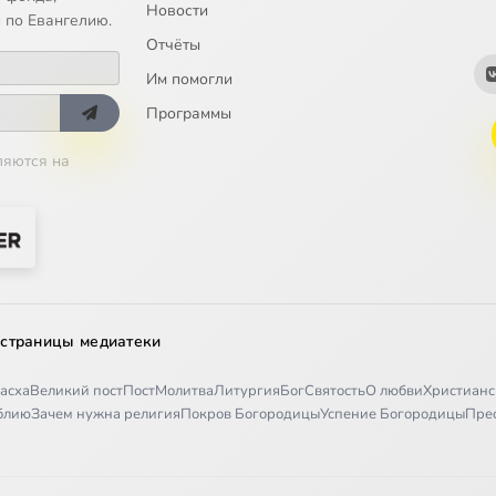
Новости
 по Евангелию.
Отчёты
ультура 1860-е — 1930-е годы
Им помогли
элл
Программы
ляются на
М.Достоевского ч.1
М.Достоевского ч.2
творчество Ф.М. Достоевского
.Н.Толстого
 страницы медиатеки
 идеи романтизма
асха
Великий пост
Пост
Молитва
Литургия
Бог
Святость
О любви
Христианс
 искания Л.Н. Толстого
иблию
Зачем нужна религия
Покров Богородицы
Успение Богородицы
Пре
искания русской поэзии XIX века