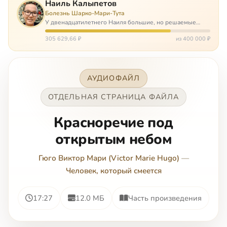
Наиль Калыпетов
Болезнь Шарко-Мари-Тута
У двенадцатилетнего Наиля большие, но решаемые
проблемы. Он болен редкой болезнью, которая ставит
перед ним множество непростых задача, угрожая в
305 629,66 ₽
из 400 000 ₽
противном случае парализацией и да…
АУДИОФАЙЛ
ОТДЕЛЬНАЯ СТРАНИЦА ФАЙЛА
Красноречие под
открытым небом
Гюго Виктор Мари (Victor Marie Hugo)
—
Человек, который смеется
17:27
12.0 МБ
Часть произведения