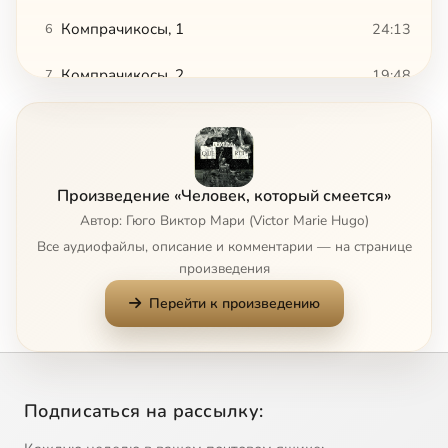
Компрачикосы, 1
24:13
6
Компрачикосы, 2
19:48
7
Южная оконечность Портленда
19:42
8
Брошенный
10:53
9
Произведение «Человек, который смеется»
Один
16:51
10
Автор: Гюго Виктор Мари (Victor Marie Hugo)
Все аудиофайлы, описание и комментарии — на странице
Вопросы
4:52
11
произведения
Перейти к произведению
Дерево, изобретенное людьми
16:25
12
Битва смерти с ночью
20:37
13
Северная оконечность Портленда
14:56
14
Подписаться на рассылку:
Законы, не зависящие от человеческой воли
10:27
15