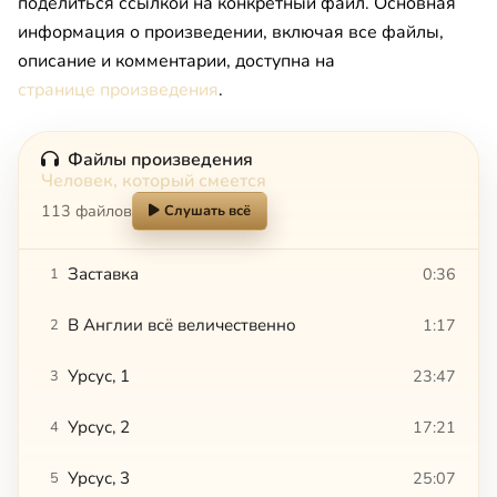
поделиться ссылкой на конкретный файл. Основная
информация о произведении, включая все файлы,
описание и комментарии, доступна на
странице произведения
.
Файлы произведения
Человек, который смеется
113 файлов
Слушать всё
Заставка
0:36
1
В Англии всё величественно
1:17
2
Урсус, 1
23:47
3
Урсус, 2
17:21
4
Урсус, 3
25:07
5