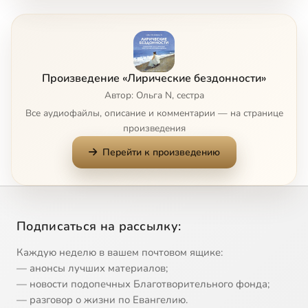
Ослепительное утро
1:32
8
Слово о подготовке
3:21
9
Произведение «Лирические бездонности»
Причастие
1:19
10
Автор: Ольга N, сестра
Все аудиофайлы, описание и комментарии — на странице
От рассеянных огоньков
1:05
11
произведения
Перейти к произведению
Неведомому другу
3:13
12
Выход к морю
2:36
13
Интерлюдия На склонах
1:54
14
Подписаться на рассылку:
Планета
2:52
15
Каждую неделю в вашем почтовом ящике:
— анонсы лучших материалов;
Вечерние наброски
2:29
16
— новости подопечных Благотворительного фонда;
— разговор о жизни по Евангелию.