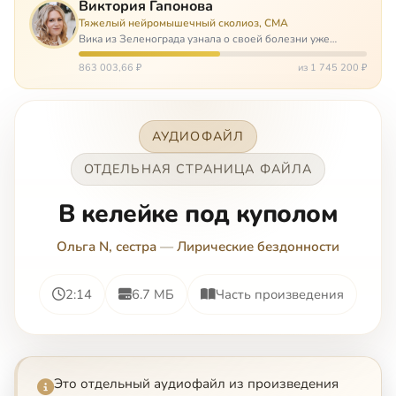
Виктория Гапонова
Тяжелый нейромышечный сколиоз, СМА
Вика из Зеленограда узнала о своей болезни уже
будучи в сознательном возрасте. Ей пришлось
привыкать к инвалидной коляске и сильнейшему
863 003,66 ₽
из 1 745 200 ₽
сколиозу, постоянным болям и растущей беспом…
АУДИОФАЙЛ
ОТДЕЛЬНАЯ СТРАНИЦА ФАЙЛА
В келейке под куполом
Ольга N, сестра
—
Лирические бездонности
2:14
6.7 МБ
Часть произведения
Это отдельный аудиофайл из произведения