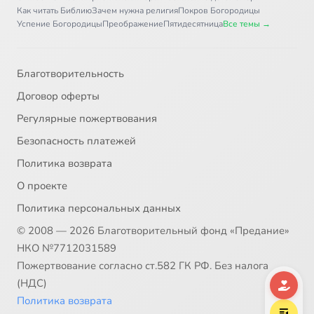
Как читать Библию
Зачем нужна религия
Покров Богородицы
Интерлюдия Ослепительное утро
1:31
37
Успение Богородицы
Преображение
Пятидесятница
Все темы →
Весна и пост
1:42
38
Благотворительность
Страстная Пятница
3:23
39
Договор оферты
Малороссия
2:01
40
Регулярные пожертвования
Безопасность платежей
Светлая седмица
2:48
41
Политика возврата
Интерлюдия Покров
2:12
42
О проекте
Политика персональных данных
Богооставленность
1:49
43
© 2008 — 2026 Благотворительный фонд «Предание»
Сердце верное
1:18
44
НКО №7712031589
Пожертвование согласно ст.582 ГК РФ. Без налога
Как солнышко
1:27
45
(НДС)
Политика возврата
Бабье лето
1:20
46