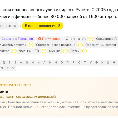
кция православного аудио и видео в Рунете. С 2005 года 
книги и фильмы — более 30 000 записей от 1500 авторов.
едиатека
Второе рождение, 8
Сделано в Предании
Популярное
С чего начать
Священное П
лужебные тексты
Святоотеческое наследие
Предметный каталог
ратура
Фильмы и ТВ
Музыка
Детям
Д
Е
Ё
Ж
З
И
К
Л
М
Н
О
П
Р
С
Т
У
Ф
Х
Ц
Ч
S
T
V
ГОТВОРИТЕЛЬНОСТЬ
акия
ь людям, страдающим целиакией
ия – болезнь неизлечимая и очень мучительная. При этом ею невозмож
ться. Больной целиакией страдает в одиночестве, не представляя опасн
кроме своих п…