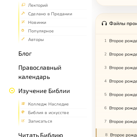
Лекторий
Сделано в Предании
Новинки
Файлы про
Популярное
Авторы
1
Второе рожде
Блог
2
Второе рожде
Православный
3
Второе рожде
календарь
4
Второе рожде
Изучение Библии
5
Второе рожде
Колледж Наследие
6
Второе рожде
Библия в искусстве
Записаться
7
Второе рожде
Читать Библию
8
Второе рожд