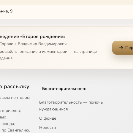
ние, 9
ние, 10
ведение «Второе рождение»
ние, 11
 Сорокин, Владимир Владимирович
Пер
ние, 12
диофайлы, описание и комментарии — на странице
едения
ние, 13
а рассылку:
Благотворительность
ашем почтовом
Благотворительность — помочь
нуждающимся
атериалов;
ных
О фонде
 фонда;
Новости
 по Евангелию.