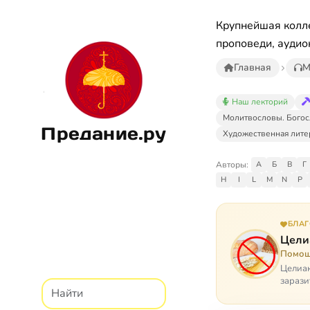
Крупнейшая колле
проповеди, аудио
Главная
М
Наш лекторий
Молитвословы. Богос
Предание.ру
Художественная лите
Авторы:
А
Б
В
Г
H
I
L
M
N
P
БЛА
Цели
Помощ
Целиак
зарази
кого, 