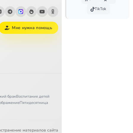
TikTok
Мне нужна помощь
кий брак
Воспитание детей
ображение
Пятидесятница
остранение материалов сайта