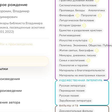
Практика духовной жизни
рое рождение
Систематическое богословие
Проповеди, беседы
Апологетика
орокин, Владимир
Философия
Патрология
димирович
Литургическое богословие
инары библеиста Владимира
История Церкви
кина, посвященные аскетике
Единство и разделения христиан
.01.2022)
Религиоведение
Искусство и культура
ти к произведению
Политика. Экономика. Общество. Публи
Жития святых, биографии
Мемуары, дневники, письма
Семья и воспитание
Психология и терапия
ылки
Материалы о благотворительности
Материалы на иностранных языках
роизведения
ХУДОЖЕСТВЕННАЯ ЛИТЕРАТУРА
Русская литература
произведении
Переводная поэзия
Русская поэзия
Зарубежная литература
ения автора
ФИЛЬМЫ И ТВ
Документальные фильмы