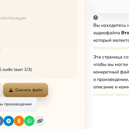
СКРЕТИЗАЦИИ
Вы находитесь 
аудиофайла
Вто
который являет
Второе рожден
Е
Эта страница со
чтобы вы могли
audio layer 2/3)
конкретный фай
о произведении
описание и комм
Скачать файл
странице произ
ы произведения