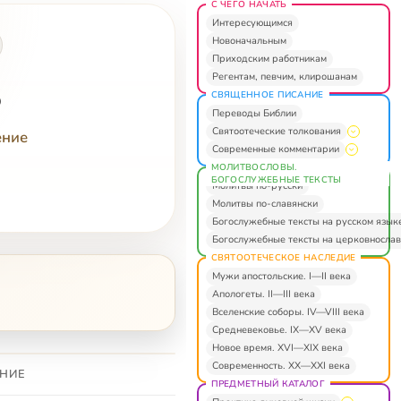
С ЧЕГО НАЧАТЬ
Интересующимся
Новоначальным
Приходским работникам
Регентам, певчим, клирошанам
8
СВЯЩЕННОЕ ПИСАНИЕ
Переводы Библии
Святоотеческие толкования
ение
Современные комментарии
МОЛИТВОСЛОВЫ.
БОГОСЛУЖЕБНЫЕ ТЕКСТЫ
Молитвы по-русски
Молитвы по-славянски
Богослужебные тексты на русском язык
Богослужебные тексты на церковнослав
СВЯТООТЕЧЕСКОЕ НАСЛЕДИЕ
Мужи апостольские. I—II века
Апологеты. II—III века
Вселенские соборы. IV—VIII века
Средневековье. IX—XV века
Новое время. XVI—XIX века
Современность. XX—XXI века
НИЕ
ПРЕДМЕТНЫЙ КАТАЛОГ