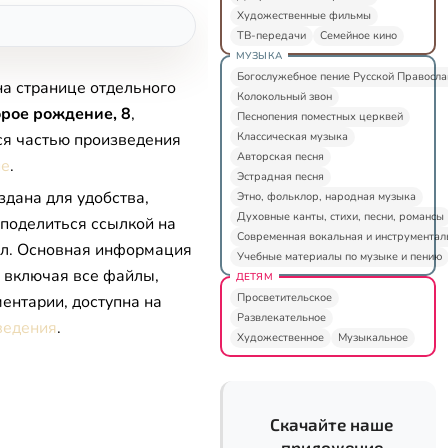
Художественные фильмы
ТВ-передачи
Семейное кино
МУЗЫКА
Богослужебное пение Русской Правосл
на странице отдельного
Колокольный звон
рое рождение, 8
,
Песнопения поместных церквей
Классическая музыка
ся частью произведения
Авторская песня
ие
.
Эстрадная песня
здана для удобства,
Этно, фольклор, народная музыка
Духовные канты, стихи, песни, романсы
 поделиться ссылкой на
Современная вокальная и инструментал
л. Основная информация
Учебные материалы по музыке и пению
, включая все файлы,
ДЕТЯМ
Просветительское
ентарии, доступна на
Развлекательное
ведения
.
Художественное
Музыкальное
Скачайте наше
приложение