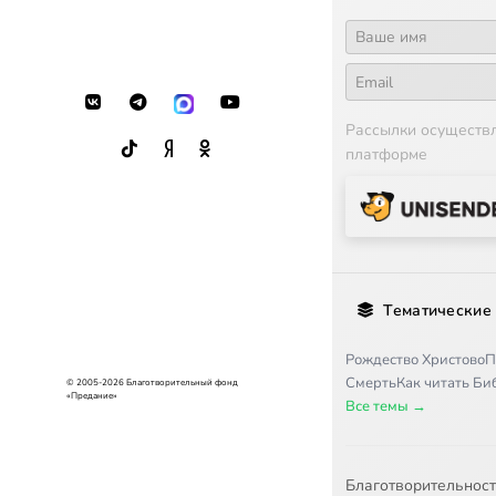
Рассылки осуществ
платформе
Тематические
Рождество Христово
П
Смерть
Как читать Б
© 2005-2026 Благотворительный фонд
«Предание»
Все темы →
Благотворительнос