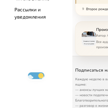
Рассылки и
9
Второе рожде
уведомления
10
Второе рожде
Произ
11
Второе рожде
Автор:
12
Второе рожде
Все ау
произв
13
Второе рожде
Подписаться н
Каждую неделю в в
ящике:
— анонсы лучших м
— новости подопеч
Благотворительного
— разговор о жизни