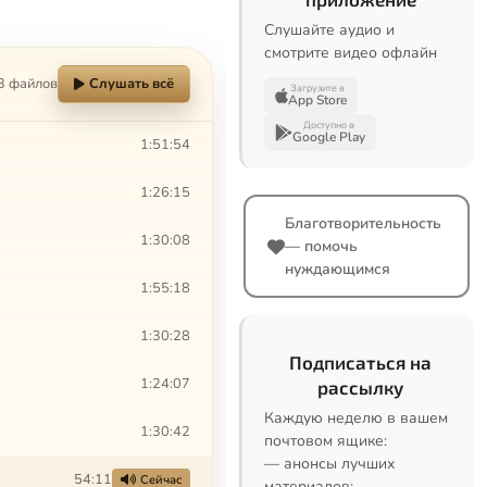
Слушайте аудио и
смотрите видео офлайн
3 файлов
Слушать всё
Загрузите в
App Store
Доступно в
Google Play
1:51:54
1:26:15
Благотворительность
1:30:08
— помочь
нуждающимся
1:55:18
1:30:28
Подписаться на
1:24:07
рассылку
Каждую неделю в вашем
1:30:42
почтовом ящике:
— анонсы лучших
54:11
Сейчас
материалов;