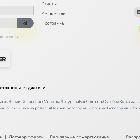
Отчёты
Им помогли
Программы
ляются на
 страницы медиатеки
асха
Великий пост
Пост
Молитва
Литургия
Бог
Святость
О любви
Христианс
иблию
Зачем нужна религия
Покров Богородицы
Успение Богородицы
Пре
ть
|
Договор оферты
|
Регулярные пожертвования
|
Распр