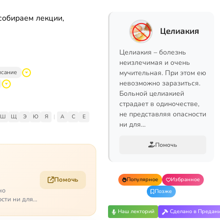
собираем лекции,
Целиакия
Целиакия – болезнь
неизлечимая и очень
исание
мучительная. При этом ею
невозможно заразиться.
Больной целиакией
страдает в одиночестве,
не представляя опасности
Ш
Щ
Э
Ю
Я
|
A
C
E
ни для…
Помочь
Помочь
Популярное
Избранное
но
Позже
ости ни для
Наш лекторий
Сделано в Предан