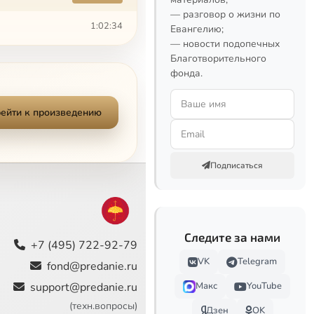
— разговор о жизни по
1:02:34
Евангелию;
— новости подопечных
1:06:35
Благотворительного
фонда.
1:30:35
ейти к произведению
1:22:18
1:32:44
Подписаться
Следите за нами
+7 (495) 722-92-79
VK
Telegram
fond@predanie.ru
support@predanie.ru
Макс
YouTube
(техн.вопросы)
Дзен
OK