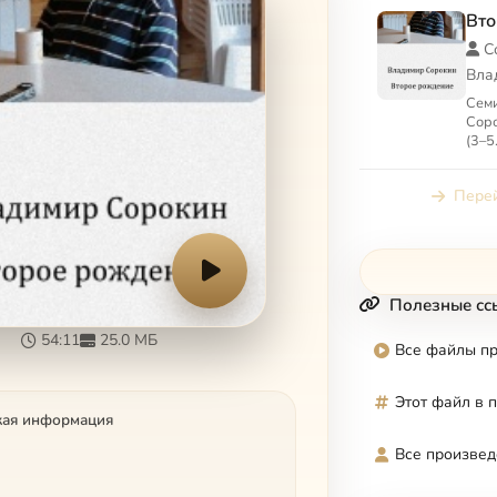
Вто
С
Вла
Сем
Соро
(3–5
Перей
Полезные сс
54:11
25.0 МБ
Все файлы п
Этот файл в 
кая информация
Все произвед