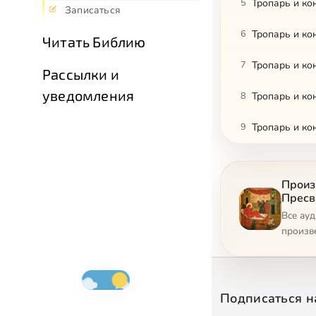
5
Записаться
6
Читать Библию
7
Тропарь и ко
Рассылки и
уведомления
8
Тропарь и ко
9
Тропарь и ко
Произ
Пресв
Все ау
произв
Подписаться н