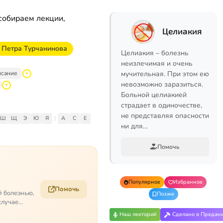
собираем лекции,
Целиакия
 Петра Турчанинова
Целиакия – болезнь
неизлечимая и очень
исание
мучительная. При этом ею
невозможно заразиться.
Больной целиакией
страдает в одиночестве,
не представляя опасности
Ш
Щ
Э
Ю
Я
|
A
C
E
ни для…
Помочь
Популярное
Избранное
Помочь
й болезнью,
Позже
случае
Наш лекторий
Сделано в Предан