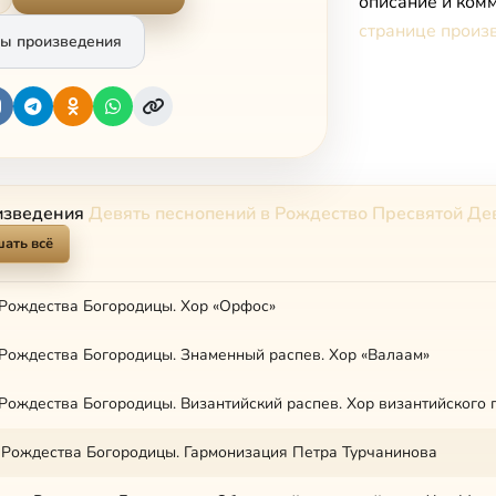
описание и комм
странице произ
ы произведения
изведения
Девять песнопений в Рождество Пресвятой Де
ать всё
Рождества Богородицы. Хор «Орфос»
Рождества Богородицы. Знаменный распев. Хор «Валаам»
 Рождества Богородицы. Гармонизация Петра Турчанинова