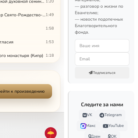
Тропарь и кондак Рождества Богородицы. Обиходный четвертый глас. Хор Минской духовной семинарии
1:20
— разговор о жизни по
Евангелию;
Тропарь и кондак Рождества Богородицы. Обиходный четвертый глас. Хор сестер Свято-Рождество-Богородичного Александровского женского монастыря
1:49
— новости подопечных
Благотворительного
1:58
фонда.
гласия
1:53
ого монастыря (Кипр)
1:18
Подписаться
ейти к произведению
Следите за нами
VK
Telegram
Макс
YouTube
Дзен
OK