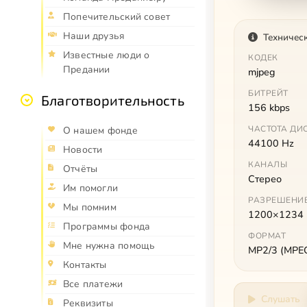
Попечительский совет
Наши друзья
Техничес
Известные люди о
КОДЕК
Предании
mjpeg
БИТРЕЙТ
Благотворительность
156 kbps
ЧАСТОТА ДИ
О нашем фонде
44100 Hz
Новости
КАНАЛЫ
Отчёты
Стерео
Им помогли
РАЗРЕШЕНИ
Мы помним
1200×1234
Программы фонда
ФОРМАТ
Мне нужна помощь
MP2/3 (MPEG 
Контакты
Все платежи
Слушать
Реквизиты