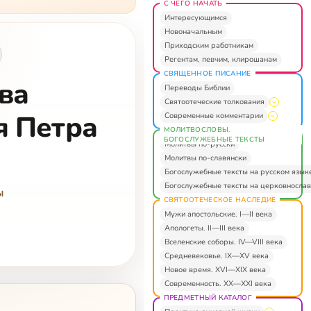
С ЧЕГО НАЧАТЬ
Интересующимся
Новоначальным
Приходским работникам
Регентам, певчим, клирошанам
СВЯЩЕННОЕ ПИСАНИЕ
ва
Переводы Библии
Святоотеческие толкования
я Петра
Современные комментарии
МОЛИТВОСЛОВЫ.
БОГОСЛУЖЕБНЫЕ ТЕКСТЫ
Молитвы по-русски
Молитвы по-славянски
Богослужебные тексты на русском язык
Богослужебные тексты на церковнослав
ы
СВЯТООТЕЧЕСКОЕ НАСЛЕДИЕ
Мужи апостольские. I—II века
Апологеты. II—III века
Вселенские соборы. IV—VIII века
Средневековье. IX—XV века
Новое время. XVI—XIX века
Современность. XX—XXI века
ПРЕДМЕТНЫЙ КАТАЛОГ