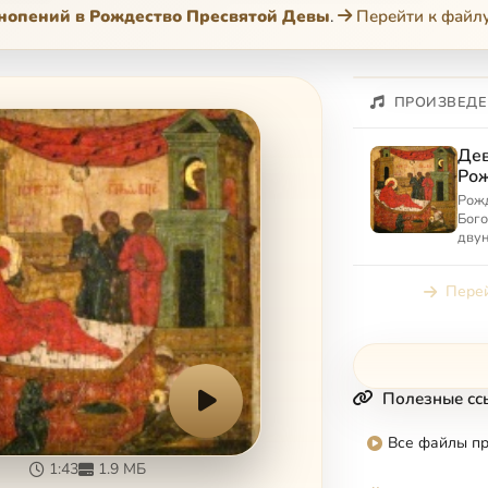
нопений в Рождество Пресвятой Девы
.
Перейти к файл
ПРОИЗВЕДЕ
Дев
Рож
Де
Рож
Бог
двун
обр
Мари
Перей
Вы м
Полезные сс
Все файлы п
1:43
1.9 МБ