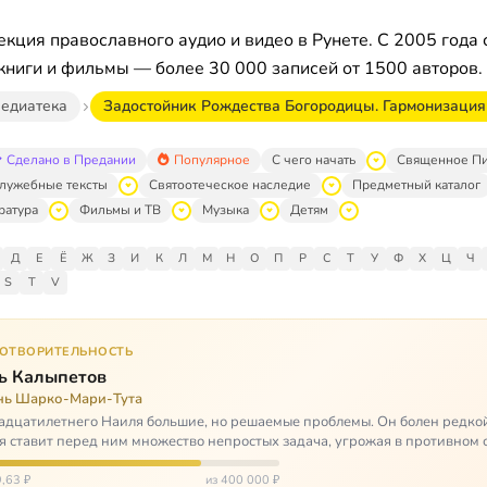
кция православного аудио и видео в Рунете. С 2005 года 
книги и фильмы — более 30 000 записей от 1500 авторов.
едиатека
Задостойник Рождества Богородицы. Гармонизация
Сделано в Предании
Популярное
С чего начать
Священное П
лужебные тексты
Святоотеческое наследие
Предметный каталог
ратура
Фильмы и ТВ
Музыка
Детям
Д
Е
Ё
Ж
З
И
К
Л
М
Н
О
П
Р
С
Т
У
Ф
Х
Ц
Ч
S
T
V
ГОТВОРИТЕЛЬНОСТЬ
ь Калыпетов
нь Шарко-Мари-Тута
адцатилетнего Наиля большие, но решаемые проблемы. Он болен редко
я ставит перед ним множество непростых задача, угрожая в противном 
зацией и да…
,63 ₽
из 400 000 ₽