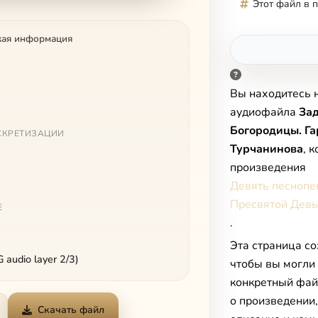
Этот файл в 
кая информация
Вы находитесь 
аудиофайла
За
Богородицы. Г
СКРЕТИЗАЦИИ
Турчанинова
, 
произведения
Девять песнопе
Пресвятой Дев
Е
.
Эта страница со
audio layer 2/3)
чтобы вы могли
конкретный фай
о произведении
Скачать файл