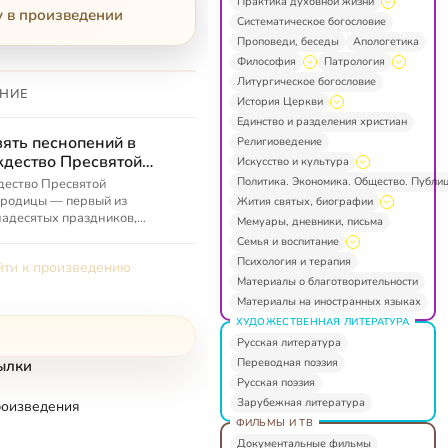
Практика духовной жизни
у в произведении
Систематическое богословие
Проповеди, беседы
Апологетика
Философия
Патрология
Литургическое богословие
НИЕ
История Церкви
Единство и разделения христиан
ять песнопений в
Религиоведение
дество Пресвятой
Искусство и культура
вы
Политика. Экономика. Общество. Публи
дество Пресвятой
ородицы — первый из
Жития святых, биографии
адесятых праздников,
Мемуары, дневники, письма
азующих линию жизни Девы
Семья и воспитание
и от Рождества до Успения.
Психология и терапия
ти к произведению
ожете послушать в э...
Материалы о благотворительности
Материалы на иностранных языках
ХУДОЖЕСТВЕННАЯ ЛИТЕРАТУРА
Русская литература
Переводная поэзия
ылки
Русская поэзия
Зарубежная литература
роизведения
ФИЛЬМЫ И ТВ
Документальные фильмы