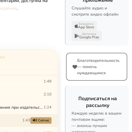
ентарии, доступна на
ведения
.
Слушайте аудио и
смотрите видео офлайн
Загрузите в
App Store
Доступно в
Google Play
вы
Благотворительность
— помочь
нуждающимся
1:49
2:10
Подписаться на
рассылку
Задостойник Рождества Богородицы. Византийский распев. Хор византийского пения при издательстве «Святая гора»
1:24
Каждую неделю в вашем
почтовом ящике:
1:43
Сейчас
— анонсы лучших
материалов;