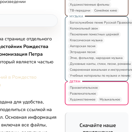
произведении
Художественные фильмы
ТВ-передачи
Семейное кино
МУЗЫКА
Богослужебное пение Русской Правосл
Колокольный звон
Песнопения поместных церквей
на странице отдельного
Классическая музыка
достойник Рождества
Авторская песня
Эстрадная песня
армонизация Петра
Этно, фольклор, народная музыка
который является частью
Духовные канты, стихи, песни, романсы
Современная вокальная и инструментал
Учебные материалы по музыке и пению
ний в Рождество
ДЕТЯМ
ы
Просветительское
Развлекательное
Художественное
Музыкальное
здана для удобства,
 поделиться ссылкой на
л. Основная информация
, включая все файлы,
Скачайте наше
приложение