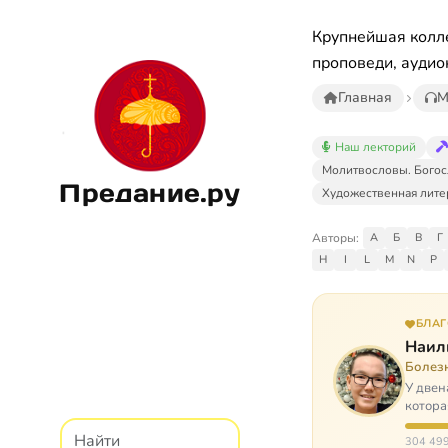
Крупнейшая колле
проповеди, аудио
Главная
М
Наш лекторий
Молитвословы. Богос
Предание.ру
Художественная лите
Авторы:
А
Б
В
Г
H
I
L
M
N
P
БЛА
Наил
Болез
У двен
котора
парали
304 499