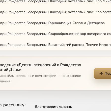
ндак Рождества Богородицы. Гармонизация Степана Дегтярева
ндак Рождества Богородицы. Старообрядческий хор поморского со
ндак Рождества Богородицы. Византийский распев. Певчие Киккск
ведение «Девять песнопений в Рождество
ятой Девы»
Пер
диофайлы, описание и комментарии — на странице
едения
а рассылку:
Благотворительность