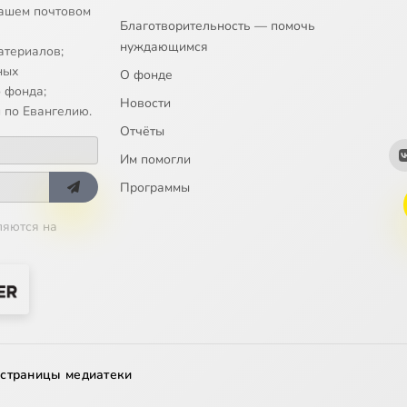
ашем почтовом
Благотворительность — помочь
нуждающимся
атериалов;
ных
О фонде
 фонда;
Новости
 по Евангелию.
Отчёты
Им помогли
Программы
ляются на
 страницы медиатеки