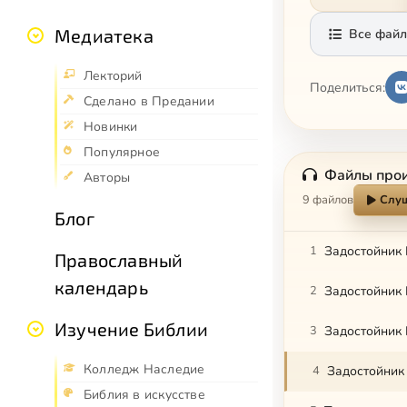
Медиатека
Все файл
Лекторий
Поделиться:
Сделано в Предании
Новинки
Популярное
Файлы про
Авторы
9 файлов
Слуш
Блог
1
Задостойник 
Православный
календарь
2
Задостойник 
Изучение Библии
3
Колледж Наследие
4
Задостойник
Библия в искусстве