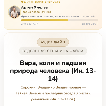
БЛАГОТВОРИТЕЛЬНОСТЬ
Артём Хмелев
Травма позвоночника
Артём молод, но уже видел в жизни много трудностей.
Он сирота, привык заботится о себе сам, но, когда
случилось несчастье, и он был парализован – остался на
249 353,71 ₽
из 406 350 ₽
попечении бабушки. И кр…
АУДИОФАЙЛ
ОТДЕЛЬНАЯ СТРАНИЦА ФАЙЛА
Вера, воля и падшая
природа человека (Ин. 13-
14)
Сорокин, Владимир Владимирович
—
Тайная Вечеря и последняя беседа Христа с
учениками (Ин. 13–17 гл.)