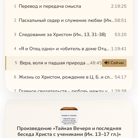
Перевод и передача смысла
2:19:25
1
Пасхальный седер и служение любви (Ин.13 1-30)
58:51
2
Следование за Христом (Ин., 13, 31-38)
53:20
3
«Я и Отец одно» и «обитель в доме Отца» (Ин., 14, 1-11)
1:19:41
4
Вера, воля и падшая природа человека (Ин. 13-14)
48:45
5
Сейчас
Жизнь со Христом, рождение в Ц. Б. и служение любви (Ин. 13-14)
54:17
6
Главное свидетельств - любовь между учениками. (Ин. 13, 35)
1:28:38
7
Природа и границы Церкви. Гонение на учеников (Ин., 15)
57:35
8
Новая заповедь любви (Ин., 15)
56:28
9
Произведение «Тайная Вечеря и последняя
Заповедь любви и служение (Ин. 15)
1:15:08
10
беседа Христа с учениками (Ин. 13–17 гл.)»