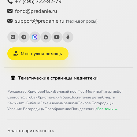
+7 (495) 722-92-79
fond@predanie.ru
support@predanie.ru
(техн.вопросы)
Мне нужна помощь
Тематические страницы медиатеки
Рождество Христово
Пасха
Великий пост
Пост
Молитва
Литургия
Бог
Святость
О любви
Христианский брак
Воспитание детей
Смерть
Как читать Библию
Зачем нужна религия
Покров Богородицы
Успение Богородицы
Преображение
Пятидесятница
Все темы →
Благотворительность