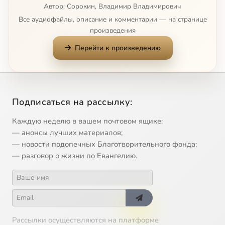
Автор: Сорокин, Владимир Владимирович
Ниспослание Духа Утешителя (Ин., 15)
53:19
11
Все аудиофайлы, описание и комментарии — на странице
произведения
Вознесение Христа и ниспослание Духа для восстановления падшего мира (Ин., 15)
56:20
12
Перейти к произведению
Обновление и освящение Богом Словом и второе рождение учеников. (Ин. 16)
1:30:30
13
Молитва Христа о единстве с Ним и Отцом. О молитве. (Ии., 17)
1:31:23
14
Подписаться на рассылку:
Изменение учеников Христом и формирование из них апостолов. Община и Церковь
1:29:54
15
Каждую неделю в вашем почтовом ящике:
— анонсы лучших материалов;
— новости подопечных Благотворительного фонда;
— разговор о жизни по Евангелию.
Рассылки осуществляются на платформе