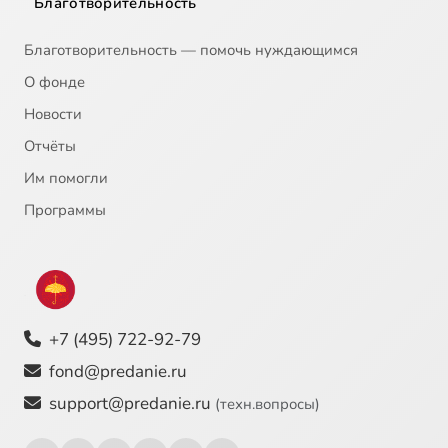
Благотворительность
Пейзажность садов романтизма
39:34
23
Благотворительность — помочь нуждающимся
«Семантика чувств» в садах романтизма, 1
21:49
24
О фонде
Новости
«Семантика чувств» в садах романтизма, 2
19:39
25
Отчёты
Меланхолия в садах романтизма
21:59
26
Им помогли
Буколические мотивы в парках романтизма
2:21
27
Программы
Неогражденность садов романтизма
6:37
28
Движение и перемены в садах романтизма, 1
22:37
29
+7 (495) 722-92-79
Движение и перемены в садах романтизма, 2
23:10
30
fond@predanie.ru
Движение и перемены в садах романтизма, 3
25:06
31
support@predanie.ru
(техн.вопросы)
Старые деревья в садах романтизма
9:06
32
Сейчас