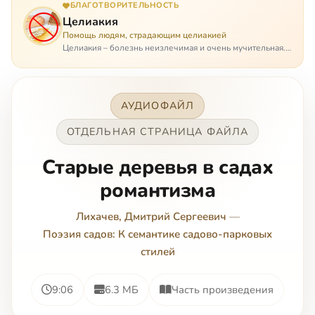
БЛАГОТВОРИТЕЛЬНОСТЬ
Целиакия
Помощь людям, страдающим целиакией
Целиакия – болезнь неизлечимая и очень мучительная.
При этом ею невозможно заразиться. Больной
целиакией страдает в одиночестве, не представляя
опасности ни для кого, кроме своих п…
АУДИОФАЙЛ
ОТДЕЛЬНАЯ СТРАНИЦА ФАЙЛА
Старые деревья в садах
романтизма
Лихачев, Дмитрий Сергеевич
—
Поэзия садов: К семантике садово-парковых
стилей
9:06
6.3 МБ
Часть произведения