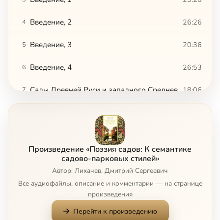
Введение, 2
26:26
4
Введение, 3
20:36
5
Введение, 4
26:53
6
Сады Древней Руси и западного Средневековья, 1
18:06
7
Сады Древней Руси и западного Средневековья, 2
21:29
8
Сады Древней Руси и западного Средневековья, 3
21:07
9
Произведение «Поэзия садов: К семантике
Сады западного позднего Средневековья
10:51
10
садово-парковых стилей»
Автор: Лихачев, Дмитрий Сергеевич
Сады Ренессанса
19:08
11
Все аудиофайлы, описание и комментарии — на странице
произведения
Сады барокко
33:58
12
Перейти к произведению