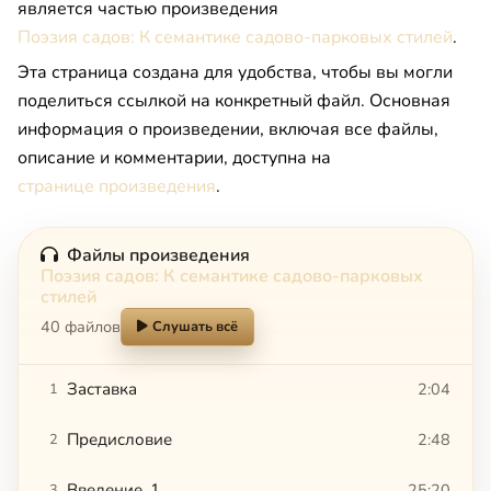
является частью произведения
Поэзия садов: К семантике садово-парковых стилей
.
Эта страница создана для удобства, чтобы вы могли
поделиться ссылкой на конкретный файл. Основная
информация о произведении, включая все файлы,
описание и комментарии, доступна на
странице произведения
.
Файлы произведения
Поэзия садов: К семантике садово-парковых
стилей
40 файлов
Слушать всё
Заставка
2:04
1
Предисловие
2:48
2
Введение, 1
25:20
3