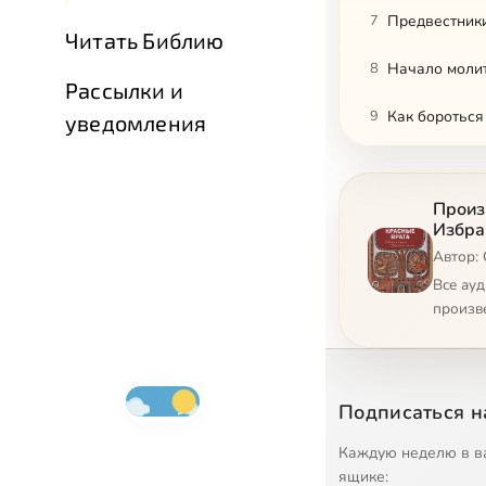
7
Предвестник
Читать Библию
8
Начало моли
Рассылки и
9
Как бороться
уведомления
10
Православие 
Произ
11
Люби - и дел
Избра
Автор:
12
Почему Бог н
Все ау
13
Подвиг долж
произв
14
Не долг, а да
15
Значение об
Подписаться н
16
Обряды для н
Каждую неделю в в
ящике: