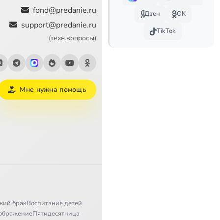
1:28
fond@predanie.ru
Дзен
OK
support@predanie.ru
1:22
TikTok
(техн.вопросы)
3:01
2:30
Мне нужна помощь
1:13
2:32
1:33
1:38
1:55
1:24
кий брак
Воспитание детей
ображение
Пятидесятница