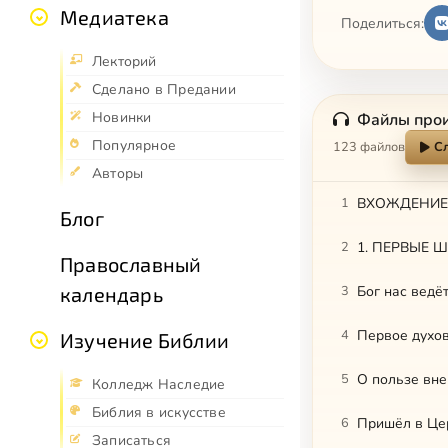
Медиатека
Поделиться:
Лекторий
Сделано в Предании
Новинки
Файлы про
Популярное
123 файлов
С
Авторы
1
ВХОЖДЕНИЕ 
Блог
2
1. ПЕРВЫЕ Ш
Православный
3
Бог нас ведё
календарь
4
Первое духо
Изучение Библии
5
О пользе вн
Колледж Наследие
Библия в искусстве
6
Пришёл в Це
Записаться