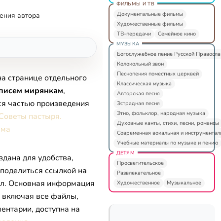
ФИЛЬМЫ И ТВ
Документальные фильмы
ения автора
Художественные фильмы
ТВ-передачи
Семейное кино
МУЗЫКА
Богослужебное пение Русской Правосл
Колокольный звон
Песнопения поместных церквей
на странице отдельного
Классическая музыка
 писем мирянкам
,
Авторская песня
ся частью произведения
Эстрадная песня
Этно, фольклор, народная музыка
 Советы пастыря.
Духовные канты, стихи, песни, романсы
ьма
Современная вокальная и инструментал
Учебные материалы по музыке и пению
ДЕТЯМ
здана для удобства,
Просветительское
 поделиться ссылкой на
Развлекательное
л. Основная информация
Художественное
Музыкальное
, включая все файлы,
ентарии, доступна на