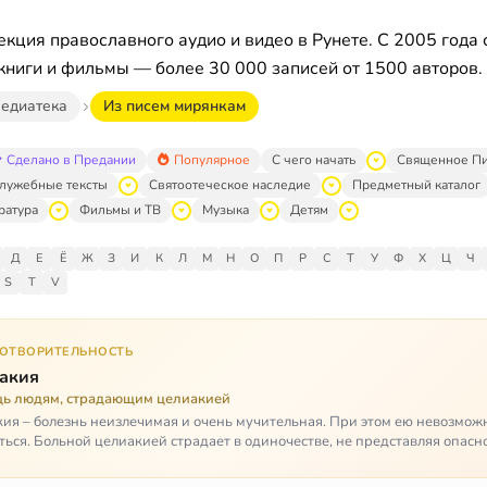
кция православного аудио и видео в Рунете. С 2005 года 
книги и фильмы — более 30 000 записей от 1500 авторов.
едиатека
Из писем мирянкам
Сделано в Предании
Популярное
С чего начать
Священное П
лужебные тексты
Святоотеческое наследие
Предметный каталог
ратура
Фильмы и ТВ
Музыка
Детям
Д
Е
Ё
Ж
З
И
К
Л
М
Н
О
П
Р
С
Т
У
Ф
Х
Ц
Ч
S
T
V
ГОТВОРИТЕЛЬНОСТЬ
акия
ь людям, страдающим целиакией
ия – болезнь неизлечимая и очень мучительная. При этом ею невозмож
ться. Больной целиакией страдает в одиночестве, не представляя опасн
кроме своих п…