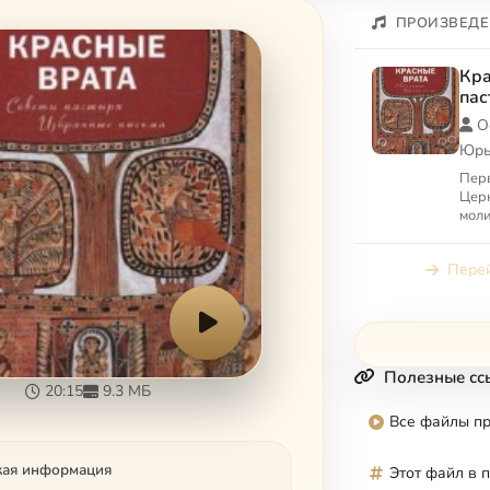
ПРОИЗВЕДЕ
Кра
пас
пис
О
Юрь
Перв
Церк
моли
втор
удал
Перей
сост
Полезные сс
20:15
9.3 МБ
Все файлы п
кая информация
Этот файл в 