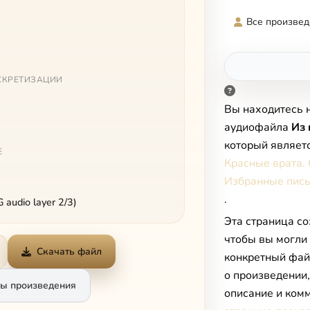
Все произвед
СКРЕТИЗАЦИИ
Вы находитесь 
аудиофайла
Из
который являет
Е
Красные врата.
Избранные пис
.
audio layer 2/3)
Эта страница со
чтобы вы могли
Скачать файл
конкретный фай
о произведении
ы произведения
описание и комм