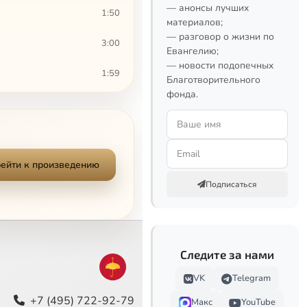
— анонсы лучших
1:50
материалов;
— разговор о жизни по
3:00
Евангелию;
— новости подопечных
1:59
Благотворительного
фонда.
1:21
1:22
2:20
ейти к произведению
Подписаться
1:26
2:21
Следите за нами
1:47
VK
Telegram
1:15
+7 (495) 722-92-79
Макс
YouTube