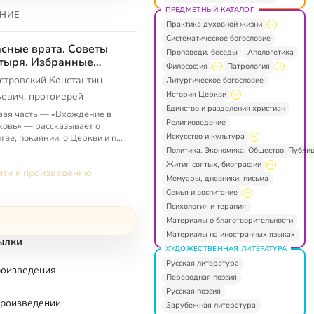
ПРЕДМЕТНЫЙ КАТАЛОГ
НИЕ
Практика духовной жизни
Систематическое богословие
сные врата. Советы
Проповеди, беседы
Апологетика
тыря. Избранные
Философия
Патрология
ьма
стровский Константин
Литургическое богословие
История Церкви
евич, протоиерей
Единство и разделения христиан
ая часть — «Вхождение в
Религиоведение
овь» — рассказывает о
Искусство и культура
тве, покаянии, о Церкви и пр.;
ая часть — «Отец в
Политика. Экономика. Общество. Публи
енном доступе» —
Жития святых, биографии
ти к произведению
авлена из пис...
Мемуары, дневники, письма
Семья и воспитание
Психология и терапия
Материалы о благотворительности
Материалы на иностранных языках
ылки
ХУДОЖЕСТВЕННАЯ ЛИТЕРАТУРА
Русская литература
роизведения
Переводная поэзия
Русская поэзия
произведении
Зарубежная литература