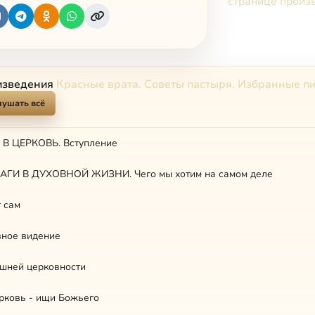
странице произ
изведения
Красные врата. Советы пастыря. Избранные п
лушать всё
В ЦЕРКОВЬ. Вступление
АГИ В ДУХОВНОЙ ЖИЗНИ. Чего мы хотим на самом деле
т сам
вное видение
ешней церковности
рковь - ищи Божьего