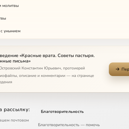
и молитвы
твы
 с унынием
- не религия запретов
ведение «Красные врата. Советы пастыря.
ай, что хочешь
нные письма»
 Островский Константин Юрьевич, протоиерей
е снимает с нас цепи
Пер
диофайлы, описание и комментарии — на странице
ен быть свободным
едения
р
рядности
а рассылку:
Благотворительность
ас, а не мы для обрядов
ашем почтовом
Благотворительность — помочь