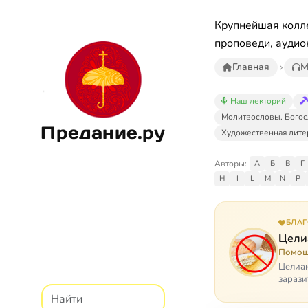
Крупнейшая колле
проповеди, аудио
Главная
М
Наш лекторий
Молитвословы. Богос
Предание.ру
Художественная лите
Авторы:
А
Б
В
Г
H
I
L
M
N
P
БЛА
Цели
Помощ
Целиак
зарази
кого, 