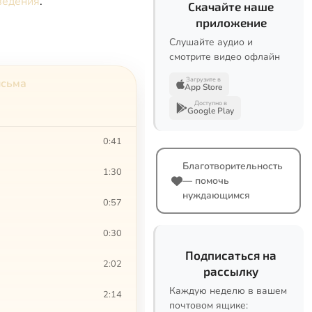
ведения
.
Скачайте наше
приложение
Слушайте аудио и
смотрите видео офлайн
Загрузите в
исьма
App Store
Доступно в
Google Play
0:41
Благотворительность
1:30
— помочь
нуждающимся
0:57
0:30
Подписаться на
2:02
рассылку
Каждую неделю в вашем
2:14
почтовом ящике: