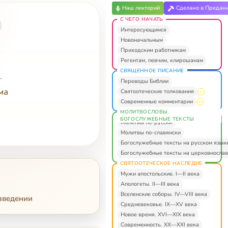
Наш лекторий
Сделано в Предан
С ЧЕГО НАЧАТЬ
Интересующимся
Новоначальным
Приходским работникам
Регентам, певчим, клирошанам
СВЯЩЕННОЕ ПИСАНИЕ
—
Переводы Библии
ма
Святоотеческие толкования
Современные комментарии
МОЛИТВОСЛОВЫ.
БОГОСЛУЖЕБНЫЕ ТЕКСТЫ
Молитвы по-русски
Молитвы по-славянски
Богослужебные тексты на русском язык
Богослужебные тексты на церковнослав
СВЯТООТЕЧЕСКОЕ НАСЛЕДИЕ
Мужи апостольские. I—II века
Апологеты. II—III века
Вселенские соборы. IV—VIII века
зведении
Средневековье. IX—XV века
Новое время. XVI—XIX века
Современность. XX—XXI века