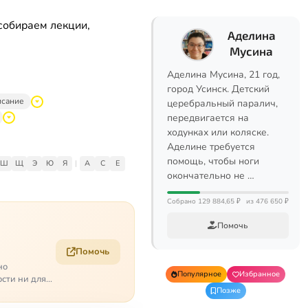
собираем лекции,
Аделина
Мусина
Аделина Мусина, 21 год,
город Усинск. Детский
исание
церебральный паралич,
передвигается на
ходунках или коляске.
Аделине требуется
помощь, чтобы ноги
Ш
Щ
Э
Ю
Я
|
A
C
E
окончательно не …
Собрано 129 884,65 ₽
из 476 650 ₽
Помочь
Помочь
но
Популярное
Избранное
ости ни для
Позже