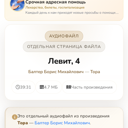
Срочная адресная помощь
Лекарства, билеты, госпитализация
Каждый день к нам приходят новые просьбы о помощи.
Часто оказывается, что помощь нужна даже не сегодня –
она нужна была вчера: в приеме лекарств образовался
недопустимый, опасный п…
АУДИОФАЙЛ
ОТДЕЛЬНАЯ СТРАНИЦА ФАЙЛА
Левит, 4
Балтер Борис Михайлович
—
Тора
39:31
4.7 МБ
Часть произведения
Это отдельный аудиофайл из произведения
Тора
—
Балтер Борис Михайлович
.