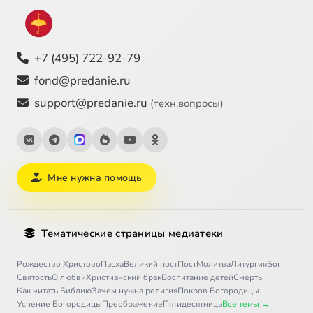
+7 (495) 722-92-79
fond@predanie.ru
support@predanie.ru
(техн.вопросы)
Мне нужна помощь
Тематические страницы медиатеки
Рождество Христово
Пасха
Великий пост
Пост
Молитва
Литургия
Бог
Святость
О любви
Христианский брак
Воспитание детей
Смерть
Как читать Библию
Зачем нужна религия
Покров Богородицы
Успение Богородицы
Преображение
Пятидесятница
Все темы →