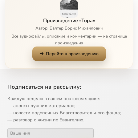
Бытие, 7
51:03
9
Произведение «Тора»
Бытие, 8
38:28
10
Автор: Балтер Борис Михайлович
Все аудиофайлы, описание и комментарии — на странице
Исход, 1
46:45
11
произведения
Перейти к произведению
Исход, 2
44:47
12
Исход, 3
33:38
13
Исход, 4
28:24
14
Подписаться на рассылку:
Исход, 5
44:46
15
Каждую неделю в вашем почтовом ящике:
— анонсы лучших материалов;
Исход, 6
40:14
16
— новости подопечных Благотворительного фонда;
— разговор о жизни по Евангелию.
Исход, 7
35:28
17