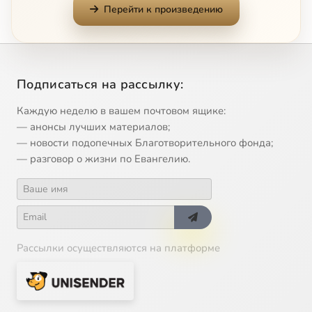
Перейти к произведению
В аду утешения нет
0:41
13
Споры на Страшном Суде
0:46
14
Подписаться на рассылку:
Преображение Христово и наше
0:31
15
Каждую неделю в вашем почтовом ящике:
Прими Церковь в простоте
1:34
16
— анонсы лучших материалов;
— новости подопечных Благотворительного фонда;
Именно мне даны заповеди
1:14
17
— разговор о жизни по Евангелию.
Новое вино – в новые мехи
0:59
18
Враги человеку – домашние его
3:25
19
Рассылки осуществляются на платформе
Не обижайся на Бога
3:09
20
Жестокие святые
2:43
21