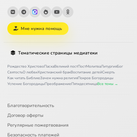
Если вечности нет, временное бессмысленно
0:37
32
Островок времени
0:34
33
Мне нужна помощь
Суета суете рознь
0:36
34
Потерянное время
0:46
35
Тематические страницы медиатеки
Духовный бизнес
0:40
36
Рождество Христово
Пасха
Великий пост
Пост
Молитва
Литургия
Бог
Святость
О любви
Христианский брак
Воспитание детей
Смерть
Память смертная – великий дар Божий
0:56
37
Как читать Библию
Зачем нужна религия
Покров Богородицы
Успение Богородицы
Преображение
Пятидесятница
Все темы →
Смерть – врата в вечность
1:06
38
Всё земное тленно
0:45
39
Благотворительность
Договор оферты
Спасение как бы из огня
1:07
40
Регулярные пожертвования
Подготовка к Страшному экзамену
0:49
41
Безопасность платежей