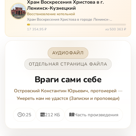
Храм Воскресения Христова в г.
Ленинск-Кузнецкий
Восстановление котельной
Храм Воскресения Христова в городе Ленинск-
Кузнецкий в Кемеровской области – совсем новый, он
открылся всего 20 назад. И сейчас храм может вообще
17 354,95 ₽
из 500 363 ₽
закрыться. Потому что это Сибирь,…
АУДИОФАЙЛ
ОТДЕЛЬНАЯ СТРАНИЦА ФАЙЛА
Враги сами себе
Островский Константин Юрьевич, протоиерей
—
Умереть нам не удастся (Записки и проповеди)
0:25
212 КБ
Часть произведения