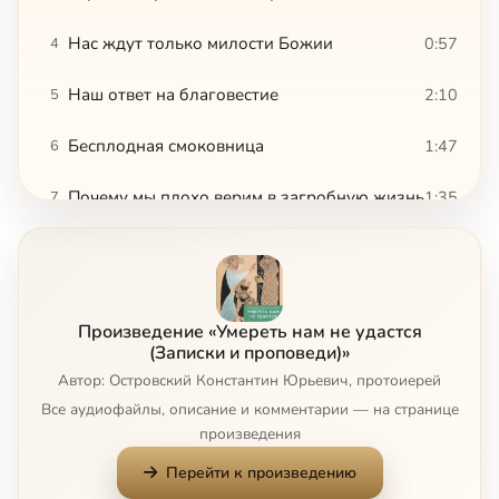
Нас ждут только милости Божии
0:57
4
Наш ответ на благовестие
2:10
5
Бесплодная смоковница
1:47
6
Почему мы плохо верим в загробную жизнь
1:35
7
Просим знамений и ищем премудрости
1:11
8
Уподобляемся бесам
0:56
9
Произведение «Умереть нам не удастся
Кана Галилейская
4:32
10
(Записки и проповеди)»
Автор: Островский Константин Юрьевич, протоиерей
Усопшие нуждаются в помощи
1:49
11
Все аудиофайлы, описание и комментарии — на странице
произведения
Справа и слева на мытарствах
0:26
12
Перейти к произведению