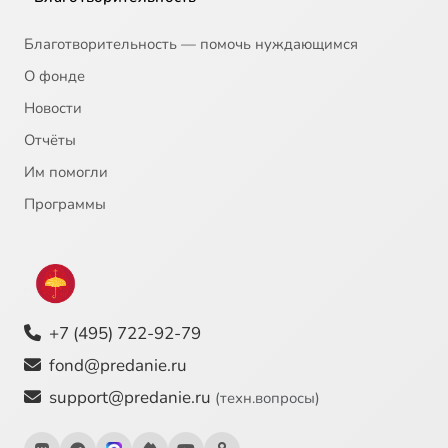
Этот нашего рода
1:00
23
Благотворительность — помочь нуждающимся
Царское достоинство
1:27
24
О фонде
Новости
Оставь, чтобы обрести
1:44
25
Отчёты
Воздаяние больше потери
1:12
26
Им помогли
Соработники Божии или слепые орудия
1:12
27
Программы
О ТОМ, ЧТО ВРЕМЕНИ СКОРО НЕ БУДЕТ. До вечности три этажа
1:30
28
Страшный Суд – через пять минут
1:52
29
+7 (495) 722-92-79
Главное о будущем известно - будет Страшный Суд
1:23
30
fond@predanie.ru
Нас губит пренебрежение вечностью
0:55
31
support@predanie.ru
(техн.вопросы)
Если вечности нет, временное бессмысленно
0:37
32