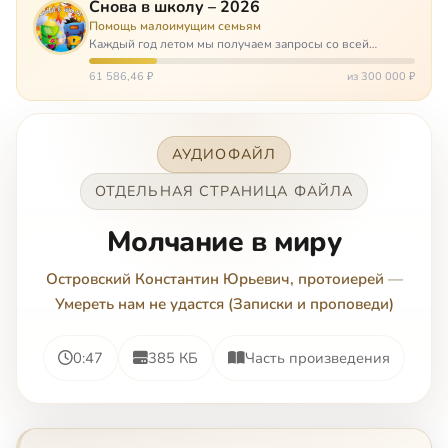
Снова в школу – 2026
Помощь малоимущим семьям
Каждый год летом мы получаем запросы со всей
России: помогите собраться в школу. Семьи с больными
детьми или родителями, семьи без пап или мам,
61 586,46 ₽
из 300 000 ₽
многодетные. Для многих из них покуп…
АУДИОФАЙЛ
ОТДЕЛЬНАЯ СТРАНИЦА ФАЙЛА
Молчание в миру
Островский Константин Юрьевич, протоиерей
—
Умереть нам не удастся (Записки и проповеди)
0:47
385 КБ
Часть произведения