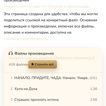
произведения
Умереть нам не удастся (Записки и проповеди)
.
Эта страница создана для удобства, чтобы вы могли
поделиться ссылкой на конкретный файл. Основная
информация о произведении, включая все файлы,
описание и комментарии, доступна на
странице произведения
.
Файлы произведения
Умереть нам не удастся (Записки и проповеди)
426 файлов
Слушать всё
НАЧАЛО. ПРИДИТЕ, ЧАДА. Начало. Умереть нам не удастся
0:51
1
Хула на Духа
1:36
2
Страшно признать истину
2:56
3