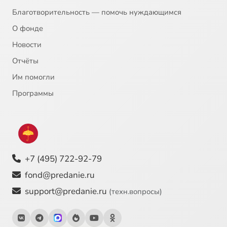
Благотворительность — помочь нуждающимся
Царское достоинство
1:27
24
О фонде
Новости
Оставь, чтобы обрести
1:44
25
Отчёты
Воздаяние больше потери
1:12
26
Им помогли
Соработники Божии или слепые орудия
1:12
27
Программы
О ТОМ, ЧТО ВРЕМЕНИ СКОРО НЕ БУДЕТ. До вечности три этажа
1:30
28
Страшный Суд – через пять минут
1:52
29
+7 (495) 722-92-79
Главное о будущем известно - будет Страшный Суд
1:23
30
fond@predanie.ru
Нас губит пренебрежение вечностью
0:55
31
support@predanie.ru
(техн.вопросы)
Если вечности нет, временное бессмысленно
0:37
32