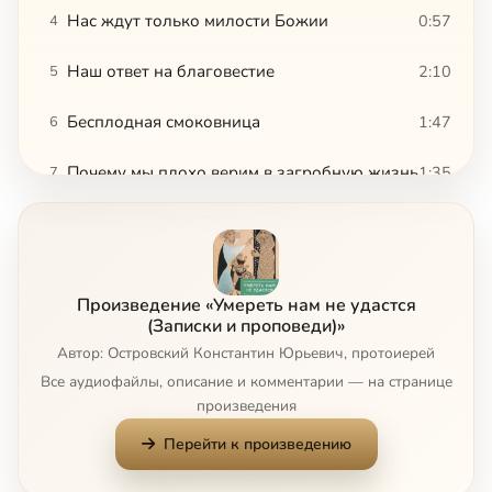
Нас ждут только милости Божии
0:57
4
Наш ответ на благовестие
2:10
5
Бесплодная смоковница
1:47
6
Почему мы плохо верим в загробную жизнь
1:35
7
Просим знамений и ищем премудрости
1:11
8
Уподобляемся бесам
0:56
9
Произведение «Умереть нам не удастся
Кана Галилейская
4:32
10
(Записки и проповеди)»
Автор: Островский Константин Юрьевич, протоиерей
Усопшие нуждаются в помощи
1:49
11
Все аудиофайлы, описание и комментарии — на странице
произведения
Справа и слева на мытарствах
0:26
12
Перейти к произведению
В аду утешения нет
0:41
13