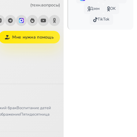
1:51
(техн.вопросы)
Дзен
OK
1:57
TikTok
1:09
Мне нужна помощь
1:58
0:55
1:43
1:43
1:11
кий брак
Воспитание детей
1:15
ображение
Пятидесятница
1:48