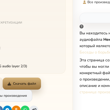
Все произвед
СКРЕТИЗАЦИИ
Вы находитесь 
аудиофайла
Не
который являет
Е
Беседы о борьбе
Эта страница со
audio layer 2/3)
чтобы вы могли
конкретный фай
о произведении
Скачать файл
описание и комм
странице произ
ы произведения