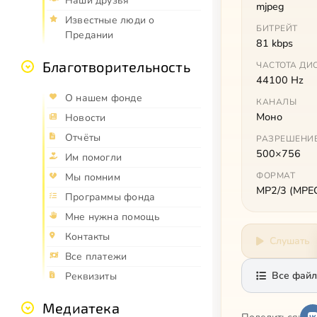
Наши друзья
mjpeg
Известные люди о
БИТРЕЙТ
Предании
81 kbps
Благотворительность
ЧАСТОТА ДИ
44100 Hz
О нашем фонде
КАНАЛЫ
Моно
Новости
Отчёты
РАЗРЕШЕНИ
500×756
Им помогли
ФОРМАТ
Мы помним
MP2/3 (MPEG 
Программы фонда
Мне нужна помощь
Контакты
Слушать
Все платежи
Все файл
Реквизиты
Медиатека