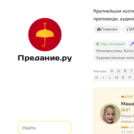
Крупнейшая колле
проповеди, аудио
Главная
М
Наш лекторий
Молитвословы. Богос
Предание.ру
Художественная лите
Авторы:
А
Б
В
Г
H
I
L
M
N
P
БЛА
Маша
ДЦП
Маше Б
очень 
ходит, 
44 286,