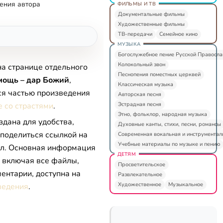
ения автора
ФИЛЬМЫ И ТВ
Документальные фильмы
Художественные фильмы
ТВ-передачи
Семейное кино
МУЗЫКА
Богослужебное пение Русской Правосл
Колокольный звон
на странице отдельного
Песнопения поместных церквей
мощь – дар Божий
,
Классическая музыка
ся частью произведения
Авторская песня
Эстрадная песня
 со страстями
.
Этно, фольклор, народная музыка
здана для удобства,
Духовные канты, стихи, песни, романсы
 поделиться ссылкой на
Современная вокальная и инструментал
Учебные материалы по музыке и пению
л. Основная информация
ДЕТЯМ
, включая все файлы,
Просветительское
ентарии, доступна на
Развлекательное
Художественное
Музыкальное
ведения
.