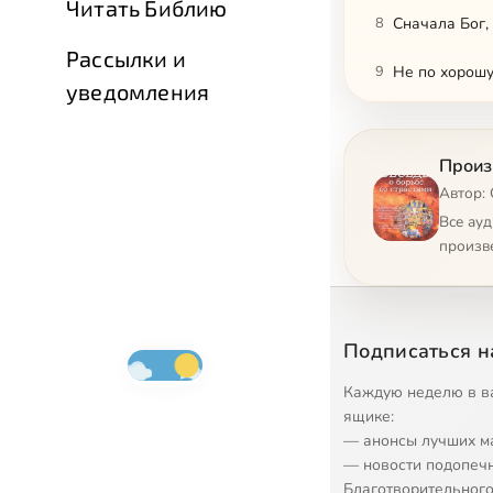
Читать Библию
8
Сначала Бог,
Рассылки и
9
Не по хорошу
уведомления
10
Для меня мир
Произ
11
Блаженные р
Автор:
12
Станьте как 
Все ау
произв
13
Как же полюб
14
Возмещение 
Подписаться н
15
Любящий не з
Каждую неделю в в
16
Заповеди – 
ящике:
— анонсы лучших м
17
Страшный Су
— новости подопеч
Благотворительного