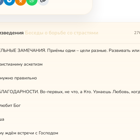
изведения
Беседы о борьбе со страстями
27
ристианину аскетизм
 нужно правильно
ЛАГОДАРНОСТИ. Во-первых, не что, а Кто. Узнаешь Любовь, ког
любит Бог
ша
у ждём встречи с Господом