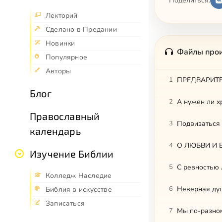
Поделиться:
Лекторий
Сделано в Предании
Новинки
Файлы про
Популярное
Авторы
1
Блог
2
А нужен ли х
Православный
3
Подвизаться
календарь
4
О ЛЮБВИ И Б
Изучение Библии
5
С ревностью 
Колледж Наследие
6
Неверная ду
Библия в искусстве
Записаться
7
Мы по-разном