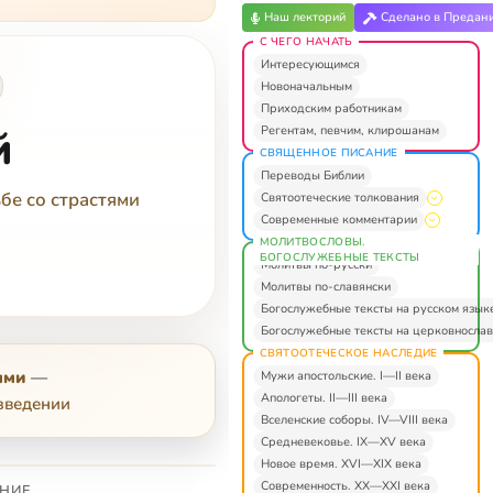
Наш лекторий
Сделано в Предан
С ЧЕГО НАЧАТЬ
Интересующимся
Новоначальным
Приходским работникам
й
Регентам, певчим, клирошанам
СВЯЩЕННОЕ ПИСАНИЕ
Переводы Библии
бе со страстями
Святоотеческие толкования
Современные комментарии
МОЛИТВОСЛОВЫ.
БОГОСЛУЖЕБНЫЕ ТЕКСТЫ
Молитвы по-русски
Молитвы по-славянски
Богослужебные тексты на русском язык
Богослужебные тексты на церковнослав
СВЯТООТЕЧЕСКОЕ НАСЛЕДИЕ
ями
—
Мужи апостольские. I—II века
Апологеты. II—III века
зведении
Вселенские соборы. IV—VIII века
Средневековье. IX—XV века
Новое время. XVI—XIX века
Современность. XX—XXI века
НИЕ