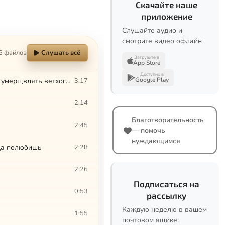
Скачайте наше
приложение
Слушайте аудио и
смотрите видео офлайн
6 файлов
Слушать всё
Загрузите в
App Store
Доступно в
Google Play
ПРЕДВАРИТЕЛЬНЫЕ ЗАМЕЧАНИЯ. Приёмы одни – цели разные. Развивать или умерщвлять ветхого человека
3:17
2:14
Благотворительность
2:45
— помочь
нуждающимся
да полюбишь
2:28
2:26
Подписаться на
0:53
рассылку
Каждую неделю в вашем
1:55
почтовом ящике: