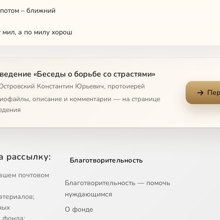
 потом – ближний
 мил, а по милу хорош
 распят, и я для мира
ведение «Беседы о борьбе со страстями»
адость и печаль
 Островский Константин Юрьевич, протоиерей
Пер
дети
диофайлы, описание и комментарии — на странице
едения
ить Бога
ущерба в любви
а рассылку:
Благотворительность
нает, чем гордиться
ашем почтовом
Благотворительность — помочь
дар Любви
нуждающимся
атериалов;
д всепрощающей любви
ных
О фонде
 фонда;