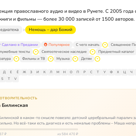
кция православного аудио и видео в Рунете. С 2005 года 
книги и фильмы — более 30 000 записей от 1500 авторов.
едиатека
Немощь – дар Божий
Сделано в Предании
Популярное
С чего начать
Священное П
лужебные тексты
Святоотеческое наследие
Предметный каталог
ратура
Фильмы и ТВ
Музыка
Детям
Д
Е
Ё
Ж
З
И
К
Л
М
Н
О
П
Р
С
Т
У
Ф
Х
Ц
Ч
S
T
V
ГОТВОРИТЕЛЬНОСТЬ
 Билинская
илинской в каком-то смысле повезло: детский церебральный паралич з
сильно. Но всё-таки есть диагноз и есть немалые проблемы – Маша неп
и от т…
37 ₽
из 584 470 ₽