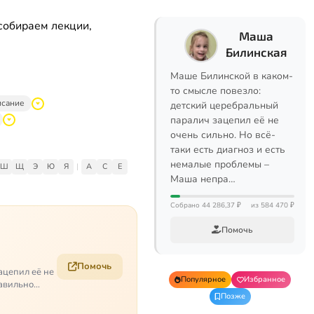
собираем лекции,
Маша
Билинская
Маше Билинской в каком-
то смысле повезло:
исание
детский церебральный
паралич зацепил её не
очень сильно. Но всё-
таки есть диагноз и есть
немалые проблемы –
Ш
Щ
Э
Ю
Я
|
A
C
E
Маша непра…
Собрано 44 286,37 ₽
из 584 470 ₽
Помочь
Помочь
ацепил её не
Популярное
Избранное
равильно
Позже