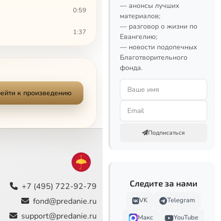
— анонсы лучших
0:59
материалов;
— разговор о жизни по
1:37
Евангелию;
— новости подопечных
2:28
Благотворительного
фонда.
0:44
ейти к произведению
1:23
1:32
Подписаться
1:10
0:51
Следите за нами
0:57
+7 (495) 722-92-79
fond@predanie.ru
VK
Telegram
3:40
support@predanie.ru
Макс
YouTube