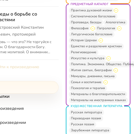
ПРЕДМЕТНЫЙ КАТАЛОГ
Практика духовной жизни
еды о борьбе со
Систематическое богословие
астями
Проповеди, беседы
Апологетика
стровский Константин
Философия
Патрология
евич, протоиерей
Литургическое богословие
История Церкви
вь — что это? Не торгуйся с
Единство и разделения христиан
м. О благодарности Богу.
тие молитвой. О внимании
Религиоведение
молитве и борьбе с
Искусство и культура
слами. О посте и
Политика. Экономика. Общество. Публи
ти к произведению
ержании. О н...
Жития святых, биографии
Мемуары, дневники, письма
Семья и воспитание
Психология и терапия
Материалы о благотворительности
ылки
Материалы на иностранных языках
ХУДОЖЕСТВЕННАЯ ЛИТЕРАТУРА
роизведения
Русская литература
Переводная поэзия
произведении
Русская поэзия
Зарубежная литература