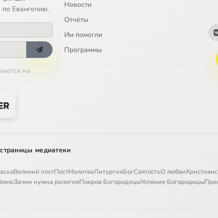
Новости
юбовь, тем страшнее суд
 по Евангелию.
Отчёты
и пойди
Им помогли
вай добро
Программы
ляются на
аши молитвы, хвала и благодарность
благодарить Господа
нии
исцеление – от Бога
 страницы медиатеки
дарили за трудности
асха
Великий пост
Пост
Молитва
Литургия
Бог
Святость
О любви
Христианс
ает свою щедрость
иблию
Зачем нужна религия
Покров Богородицы
Успение Богородицы
Пре
 а не роптать