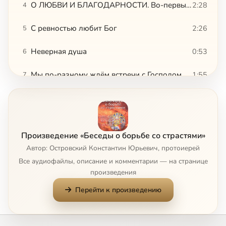
О ЛЮБВИ И БЛАГОДАРНОСТИ. Во-первых, не что, а Кто. Узнаешь Любовь, когда полюбишь
2:28
4
С ревностью любит Бог
2:26
5
Неверная душа
0:53
6
Мы по-разному ждём встречи с Господом
1:55
7
Сначала Бог, потом – ближний
0:59
8
Не по хорошу мил, а по милу хорош
1:37
9
Произведение «Беседы о борьбе со страстями»
Для меня мир распят, и я для мира
2:28
10
Автор: Островский Константин Юрьевич, протоиерей
Все аудиофайлы, описание и комментарии — на странице
Блаженные радость и печаль
0:44
11
произведения
Перейти к произведению
Станьте как дети
1:23
12
Как же полюбить Бога
1:32
13