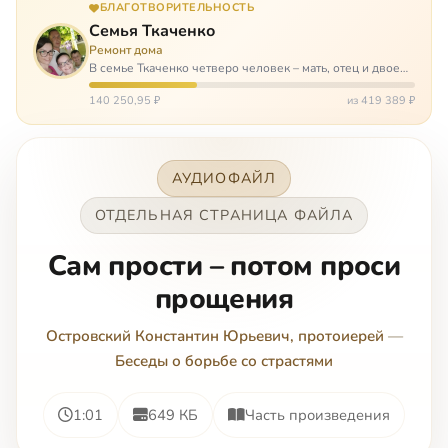
БЛАГОТВОРИТЕЛЬНОСТЬ
Семья Ткаченко
Ремонт дома
В семье Ткаченко четверо человек – мать, отец и двое
сыновей. И это семья – крепость. У них столько проблем
и бед, что хватило бы на много семей. Трое из четверых
140 250,95 ₽
из 419 389 ₽
– тяжело больны.…
АУДИОФАЙЛ
ОТДЕЛЬНАЯ СТРАНИЦА ФАЙЛА
Сам прости – потом проси
прощения
Островский Константин Юрьевич, протоиерей
—
Беседы о борьбе со страстями
1:01
649 КБ
Часть произведения