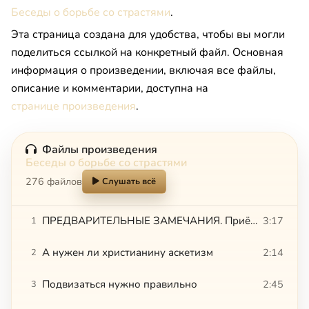
Беседы о борьбе со страстями
.
Эта страница создана для удобства, чтобы вы могли
поделиться ссылкой на конкретный файл. Основная
информация о произведении, включая все файлы,
описание и комментарии, доступна на
странице произведения
.
Файлы произведения
Беседы о борьбе со страстями
276 файлов
Слушать всё
ПРЕДВАРИТЕЛЬНЫЕ ЗАМЕЧАНИЯ. Приёмы одни – цели разные. Развивать или умерщвлять ветхого человека
3:17
1
А нужен ли христианину аскетизм
2:14
2
Подвизаться нужно правильно
2:45
3