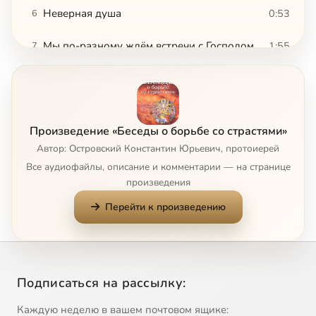
Неверная душа
0:53
6
Мы по-разному ждём встречи с Господом
1:55
7
Сначала Бог, потом – ближний
0:59
8
Не по хорошу мил, а по милу хорош
1:37
9
Произведение «Беседы о борьбе со страстями»
Для меня мир распят, и я для мира
2:28
10
Автор: Островский Константин Юрьевич, протоиерей
Все аудиофайлы, описание и комментарии — на странице
Блаженные радость и печаль
0:44
11
произведения
Перейти к произведению
Станьте как дети
1:23
12
Как же полюбить Бога
1:32
13
Возмещение ущерба в любви
1:10
14
Подписаться на рассылку:
Любящий не знает, чем гордиться
0:51
15
Каждую неделю в вашем почтовом ящике: