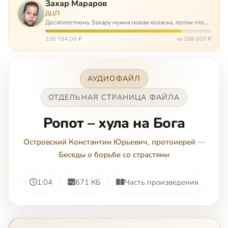
Захар Мараров
ДЦП
Десятилетнему Захару нужна новая коляска, потом что
старая сломалась. А без коляски он не сможет не только
просто выходить из дома, но и продолжать лечение в
326 784,06 ₽
из 398 600 ₽
реабилитационных центр…
АУДИОФАЙЛ
ОТДЕЛЬНАЯ СТРАНИЦА ФАЙЛА
Ропот – хула на Бога
Островский Константин Юрьевич, протоиерей
—
Беседы о борьбе со страстями
1:04
671 КБ
Часть произведения