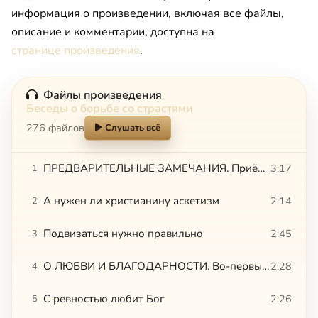
информация о произведении, включая все файлы,
описание и комментарии, доступна на
странице произведения
.
Файлы произведения
Беседы о борьбе со страстями
276 файлов
Слушать всё
ПРЕДВАРИТЕЛЬНЫЕ ЗАМЕЧАНИЯ. Приёмы одни – цели разные. Развивать или умерщвлять ветхого человека
3:17
1
А нужен ли христианину аскетизм
2:14
2
Подвизаться нужно правильно
2:45
3
О ЛЮБВИ И БЛАГОДАРНОСТИ. Во-первых, не что, а Кто. Узнаешь Любовь, когда полюбишь
2:28
4
С ревностью любит Бог
2:26
5