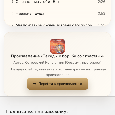
С ревностью любит Бог
2:26
5
Неверная душа
0:53
6
Мы по-разному ждём встречи с Господом
1:55
7
Сначала Бог, потом – ближний
0:59
8
Не по хорошу мил, а по милу хорош
1:37
9
Произведение «Беседы о борьбе со страстями»
Для меня мир распят, и я для мира
2:28
10
Автор: Островский Константин Юрьевич, протоиерей
Все аудиофайлы, описание и комментарии — на странице
Блаженные радость и печаль
0:44
11
произведения
Перейти к произведению
Станьте как дети
1:23
12
Как же полюбить Бога
1:32
13
Возмещение ущерба в любви
1:10
14
Подписаться на рассылку: