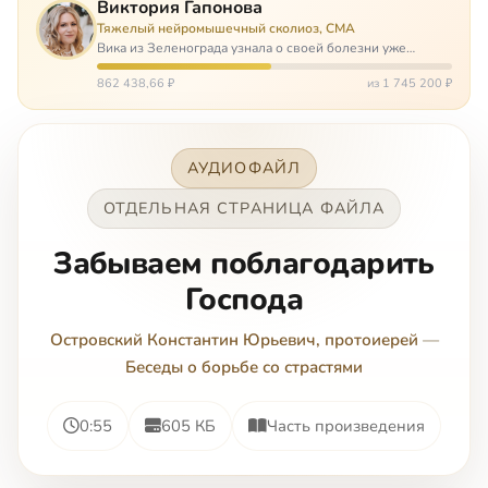
Виктория Гапонова
Тяжелый нейромышечный сколиоз, СМА
Вика из Зеленограда узнала о своей болезни уже
будучи в сознательном возрасте. Ей пришлось
привыкать к инвалидной коляске и сильнейшему
862 438,66 ₽
из 1 745 200 ₽
сколиозу, постоянным болям и растущей беспом…
АУДИОФАЙЛ
ОТДЕЛЬНАЯ СТРАНИЦА ФАЙЛА
Забываем поблагодарить
Господа
Островский Константин Юрьевич, протоиерей
—
Беседы о борьбе со страстями
0:55
605 КБ
Часть произведения