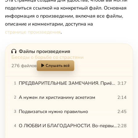
поделиться ссылкой на конкретный файл. Основная
информация о произведении, включая все файлы,
описание и комментарии, доступна на
странице произведения
.
Файлы произведения
Беседы о борьбе со страстями
276 файлов
Слушать всё
ПРЕДВАРИТЕЛЬНЫЕ ЗАМЕЧАНИЯ. Приёмы одни – цели разные. Развивать или умерщвлять ветхого человека
3:17
1
А нужен ли христианину аскетизм
2:14
2
Подвизаться нужно правильно
2:45
3
О ЛЮБВИ И БЛАГОДАРНОСТИ. Во-первых, не что, а Кто. Узнаешь Любовь, когда полюбишь
2:28
4