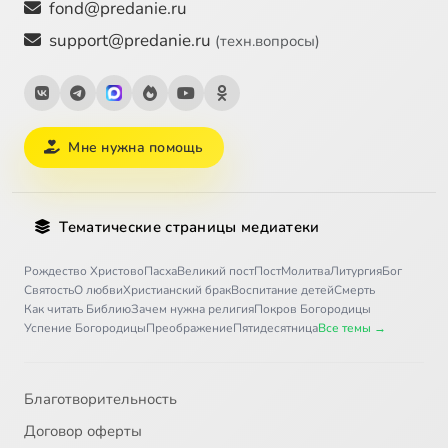
fond@predanie.ru
support@predanie.ru
(техн.вопросы)
Мне нужна помощь
Тематические страницы медиатеки
Рождество Христово
Пасха
Великий пост
Пост
Молитва
Литургия
Бог
Святость
О любви
Христианский брак
Воспитание детей
Смерть
Как читать Библию
Зачем нужна религия
Покров Богородицы
Успение Богородицы
Преображение
Пятидесятница
Все темы →
Благотворительность
Договор оферты