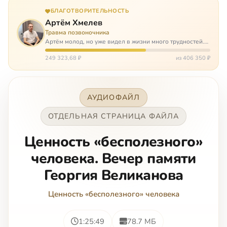
БЛАГОТВОРИТЕЛЬНОСТЬ
Артём Хмелев
Травма позвоночника
Артём молод, но уже видел в жизни много трудностей.
Он сирота, привык заботится о себе сам, но, когда
случилось несчастье, и он был парализован – остался на
249 323,68 ₽
из 406 350 ₽
попечении бабушки. И кр…
АУДИОФАЙЛ
ОТДЕЛЬНАЯ СТРАНИЦА ФАЙЛА
Ценность «бесполезного»
человека. Вечер памяти
Георгия Великанова
Ценность «бесполезного» человека
1:25:49
78.7 МБ