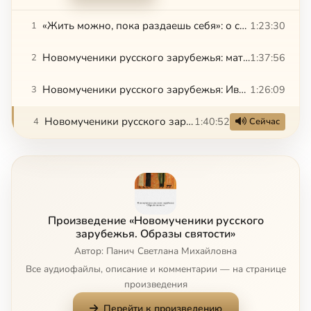
«Жить можно, пока раздаешь себя»: о святом Илье Фондаминском — С. Панич
1:23:30
1
Новомученики русского зарубежья: мать Мария (Скобцова) и Юрий Скобцов — Н. Ликвинцева
1:37:56
2
Новомученики русского зарубежья: Иван Аркадьевич Лаговский — Н. Ликвинцева
1:26:09
3
Новомученики русского зарубежья: отец Дмитрий Клепинин — С. Панич
1:40:52
4
Сейчас
Произведение «Новомученики русского
зарубежья. Образы святости»
Автор: Панич Светлана Михайловна
Все аудиофайлы, описание и комментарии — на странице
произведения
Перейти к произведению