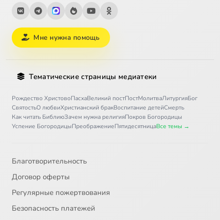
Мне нужна помощь
Тематические страницы медиатеки
Рождество Христово
Пасха
Великий пост
Пост
Молитва
Литургия
Бог
Святость
О любви
Христианский брак
Воспитание детей
Смерть
Как читать Библию
Зачем нужна религия
Покров Богородицы
Успение Богородицы
Преображение
Пятидесятница
Все темы →
Благотворительность
Договор оферты
Регулярные пожертвования
Безопасность платежей