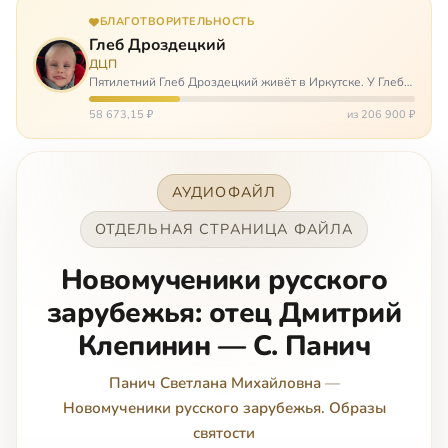
БЛАГОТВОРИТЕЛЬНОСТЬ
Глеб Дроздецкий
ДЦП
Пятилетний Глеб Дроздецкий живёт в Иркутске. У Глеба
ДЦП из-за перенесённого в младенчестве менингита,
но его положение осложняется эпилепсией, с которой
58 673,15 ₽
из 206 900 ₽
долгое время была невозмож…
АУДИОФАЙЛ
ОТДЕЛЬНАЯ СТРАНИЦА ФАЙЛА
Новомученики русского
зарубежья: отец Дмитрий
Клепинин — С. Панич
Панич Светлана Михайловна
—
Новомученики русского зарубежья. Образы
святости