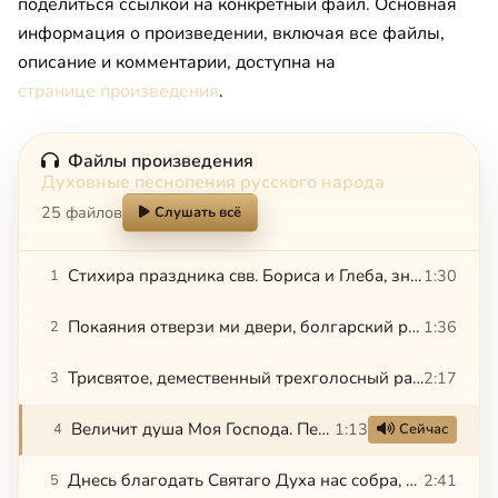
поделиться ссылкой на конкретный файл. Основная
информация о произведении, включая все файлы,
описание и комментарии, доступна на
странице произведения
.
Файлы произведения
Духовные песнопения русского народа
25 файлов
Слушать всё
Стихира праздника свв. Бориса и Глеба, знаменный распев (Знаменный распев)
1:30
1
Покаяния отверзи ми двери, болгарский распев (Болгарский распев)
1:36
2
Трисвятое, демественный трехголосный распев
2:17
3
Величит душа Моя Господа. Песнь Богородицы
1:13
4
Сейчас
Днесь благодать Святаго Духа нас собра, демественный трехголосный распев
2:41
5