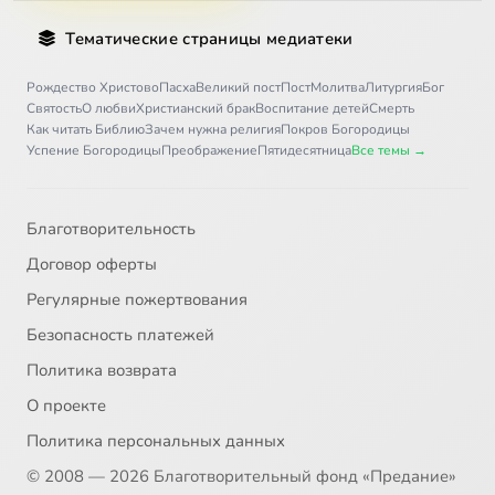
Тематические страницы медиатеки
Рождество Христово
Пасха
Великий пост
Пост
Молитва
Литургия
Бог
Святость
О любви
Христианский брак
Воспитание детей
Смерть
Как читать Библию
Зачем нужна религия
Покров Богородицы
Успение Богородицы
Преображение
Пятидесятница
Все темы →
Благотворительность
Договор оферты
Регулярные пожертвования
Безопасность платежей
Политика возврата
О проекте
Политика персональных данных
© 2008 — 2026 Благотворительный фонд «Предание»