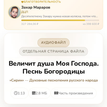
БЛАГОТВОРИТЕЛЬНОСТЬ
Захар Мараров
ДЦП
Десятилетнему Захару нужна новая коляска, потом что
старая сломалась. А без коляски он не сможет не только
просто выходить из дома, но и продолжать лечение в
327 284,06 ₽
из 398 600 ₽
реабилитационных центр…
АУДИОФАЙЛ
ОТДЕЛЬНАЯ СТРАНИЦА ФАЙЛА
Величит душа Моя Господа.
Песнь Богородицы
«Сирин»
—
Духовные песнопения русского народа
1:13
2.8 МБ
Часть произведения