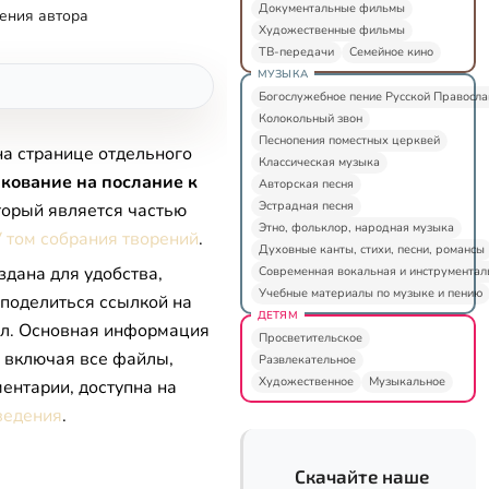
Документальные фильмы
ения автора
Художественные фильмы
ТВ-передачи
Семейное кино
МУЗЫКА
Богослужебное пение Русской Правосл
Колокольный звон
Песнопения поместных церквей
на странице отдельного
Классическая музыка
кование на послание к
Авторская песня
Эстрадная песня
оторый является частью
Этно, фольклор, народная музыка
V том собрания творений
.
Духовные канты, стихи, песни, романсы
здана для удобства,
Современная вокальная и инструментал
Учебные материалы по музыке и пению
 поделиться ссылкой на
ДЕТЯМ
л. Основная информация
Просветительское
, включая все файлы,
Развлекательное
Художественное
Музыкальное
ентарии, доступна на
ведения
.
Скачайте наше