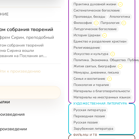
Практика духовной жизни
Систематическое богословие
НИЕ
Проповеди, беседы
Апологетика
Философия
Патрология
том собрания творений
Литургическое богословие
История Церкви
фрем Сирин, преподобный
Единство и разделения христиан
 том собрания творений
Религиоведение
ема Сирина вошли
Искусство и культура
ования на Послания ап.
Политика. Экономика. Общество. Публи
а и Четвероевангелие.
Жития святых, биографии
ти к произведению
Мемуары, дневники, письма
Семья и воспитание
Психология и терапия
Материалы о благотворительности
Материалы на иностранных языках
ылки
ХУДОЖЕСТВЕННАЯ ЛИТЕРАТУРА
Русская литература
роизведения
Переводная поэзия
Русская поэзия
произведении
Зарубежная литература
ФИЛЬМЫ И ТВ