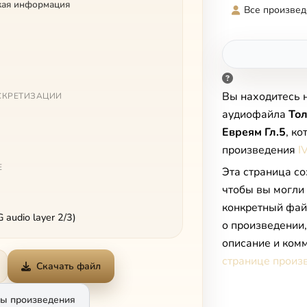
кая информация
Все произвед
Вы находитесь 
СКРЕТИЗАЦИИ
аудиофайла
Тол
Евреям Гл.5
, к
произведения
I
Е
Эта страница со
чтобы вы могли
конкретный фай
audio layer 2/3)
о произведении
описание и комм
странице произ
Скачать файл
ы произведения