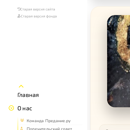
Старая версия сайта
Старая версия фонда
Главная
О нас
Команда Предание.ру
Попечительский совет