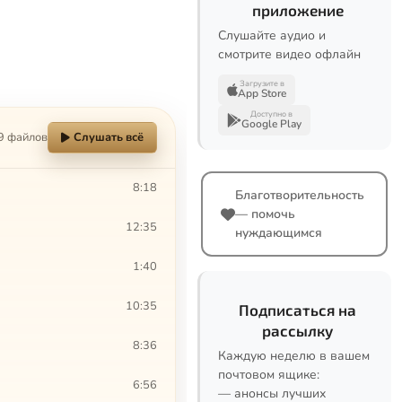
приложение
Слушайте аудио и
смотрите видео офлайн
Загрузите в
App Store
Доступно в
Google Play
9 файлов
Слушать всё
8:18
Благотворительность
— помочь
12:35
нуждающимся
1:40
10:35
Подписаться на
рассылку
8:36
Каждую неделю в вашем
почтовом ящике:
6:56
— анонсы лучших