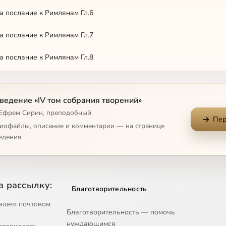
а послание к Римлянам Гл.6
а послание к Римлянам Гл.7
а послание к Римлянам Гл.8
а послание к Римлянам Гл.9
ведение «IV том собрания творений»
а послание к Римлянам Гл.10
 Ефрем Сирин, преподобный
Пер
а послание к Римлянам Гл.11
диофайлы, описание и комментарии — на странице
едения
а послание к Римлянам Гл.12
а послание к Римлянам Гл.13
а рассылку:
Благотворительность
а послание к Римлянам Гл.14
ашем почтовом
Благотворительность — помочь
а послание к Римлянам Гл.15
нуждающимся