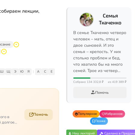
собираем лекции,
Семья
Ткаченко
В семье Ткаченко четверо
человек – мать, отец и
исание
двое сыновей. И это
семья – крепость. У них
столько проблем и бед,
что хватило бы на много
семей. Трое из четвер…
Ш
Щ
Э
Ю
Я
|
A
C
E
Собрано 134 332,8 ₽
из 419 389 ₽
Помочь
Популярное
Избранное
Помочь
ого в
Позже
й долгое
Наш лекторий
Сделано в Предан