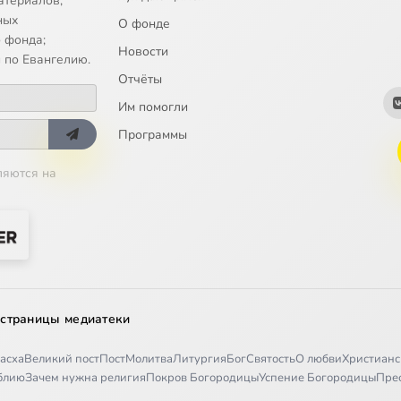
атериалов;
а послание к Римлянам Гл.16
ных
О фонде
 фонда;
Новости
а первое послание к Коринфянам Гл.1
 по Евангелию.
Отчёты
а первое послание к Коринфянам Гл.2
Им помогли
а первое послание к Коринфянам Гл.3
Программы
ляются на
а первое послание к Коринфянам Гл.4
а первое послание к Коринфянам Гл.5
а первое послание к Коринфянам Гл.6
а первое послание к Коринфянам Гл.7
 страницы медиатеки
а первое послание к Коринфянам Гл.8
асха
Великий пост
Пост
Молитва
Литургия
Бог
Святость
О любви
Христианс
а первое послание к Коринфянам Гл.9
иблию
Зачем нужна религия
Покров Богородицы
Успение Богородицы
Пре