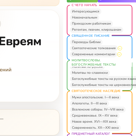
С ЧЕГО НАЧАТЬ
Интересующимся
Новоначальным
Приходским работникам
Регентам, певчим, клирошанам
 Евреям
СВЯЩЕННОЕ ПИСАНИЕ
Переводы Библии
Святоотеческие толкования
Современные комментарии
МОЛИТВОСЛОВЫ.
БОГОСЛУЖЕБНЫЕ ТЕКСТЫ
Молитвы по-русски
рений
Молитвы по-славянски
Богослужебные тексты на русском язык
Богослужебные тексты на церковнослав
СВЯТООТЕЧЕСКОЕ НАСЛЕДИЕ
Мужи апостольские. I—II века
Апологеты. II—III века
Вселенские соборы. IV—VIII века
Средневековье. IX—XV века
—
Новое время. XVI—XIX века
Современность. XX—XXI века
ПРЕДМЕТНЫЙ КАТАЛОГ