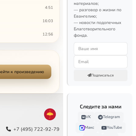
материалов;
4:51
— разговор о жизни по
Евангелию;
16:03
— новости подопечных
Благотворительного
12:56
фонда.
8:09
5:04
ейти к произведению
12:29
Подписаться
2:30
2:43
Следите за нами
4:44
VK
Telegram
Макс
YouTube
5:40
+7 (495) 722-92-79