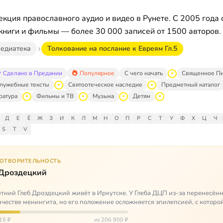
кция православного аудио и видео в Рунете. С 2005 года 
книги и фильмы — более 30 000 записей от 1500 авторов.
едиатека
Толкование на послание к Евреям Гл.5
Сделано в Предании
Популярное
С чего начать
Священное П
лужебные тексты
Святоотеческое наследие
Предметный каталог
ратура
Фильмы и ТВ
Музыка
Детям
Д
Е
Ё
Ж
З
И
К
Л
М
Н
О
П
Р
С
Т
У
Ф
Х
Ц
Ч
S
T
V
ГОТВОРИТЕЛЬНОСТЬ
 Дроздецкий
тний Глеб Дроздецкий живёт в Иркутске. У Глеба ДЦП из-за перенесённ
честве менингита, но его положение осложняется эпилепсией, с которо
 была невозмож…
15 ₽
из 206 900 ₽