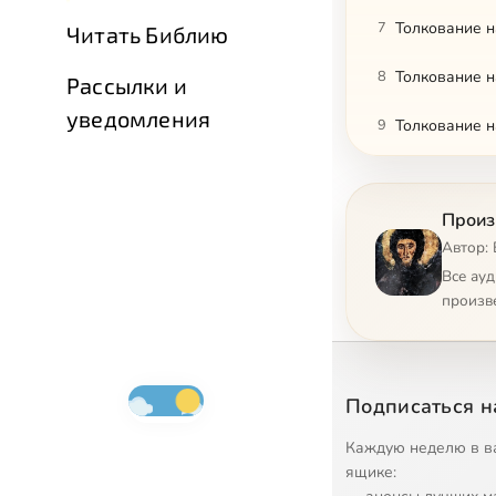
7
Толкование н
Читать Библию
8
Толкование н
Рассылки и
уведомления
9
Толкование н
10
Толкование н
Произ
11
Толкование н
Автор:
12
Толкование н
Все ау
произв
13
Толкование н
14
Толкование н
Подписаться н
15
Толкование н
Каждую неделю в в
16
Толкование н
ящике: