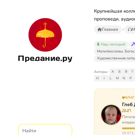
Крупнейшая колле
проповеди, аудио
Главная
М
Наш лекторий
Молитвословы. Богос
Предание.ру
Художественная лите
Авторы:
А
Б
В
Г
H
I
L
M
N
P
БЛА
Глеб
ДЦП
Пятиле
младен
время
58 873,