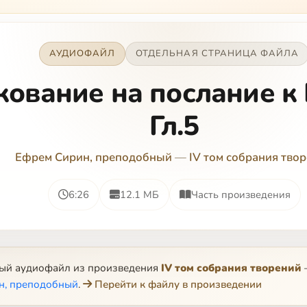
АУДИОФАЙЛ
ОТДЕЛЬНАЯ СТРАНИЦА ФАЙЛА
кование на послание к
Гл.5
Ефрем Сирин, преподобный
—
IV том собрания тво
6:26
12.1 МБ
Часть произведения
ный аудиофайл из произведения
IV том собрания творений
н, преподобный
.
Перейти к файлу в произведении