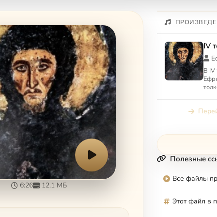
ПРОИЗВЕДЕ
IV 
Е
В IV
Ефр
толк
Павл
Перей
Полезные сс
Все файлы п
6:26
12.1 МБ
Этот файл в 