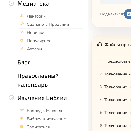
Медиатека
Поделиться:
Лекторий
Сделано в Предании
Новинки
Популярное
Файлы про
Авторы
Блог
1
Предисловие
2
Толкование н
Православный
календарь
3
Толкование н
Изучение Библии
4
Толкование н
Колледж Наследие
5
Толкование н
Библия в искусстве
6
Толкование н
Записаться