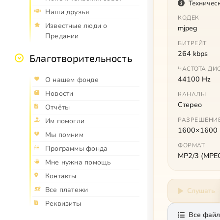
Техничес
Наши друзья
КОДЕК
Известные люди о
mjpeg
Предании
БИТРЕЙТ
264 kbps
Благотворительность
ЧАСТОТА ДИ
44100 Hz
О нашем фонде
Новости
КАНАЛЫ
Стерео
Отчёты
РАЗРЕШЕНИ
Им помогли
1600×1600
Мы помним
ФОРМАТ
Программы фонда
MP2/3 (MPEG 
Мне нужна помощь
Контакты
Все платежи
Слушать
Реквизиты
Все файл