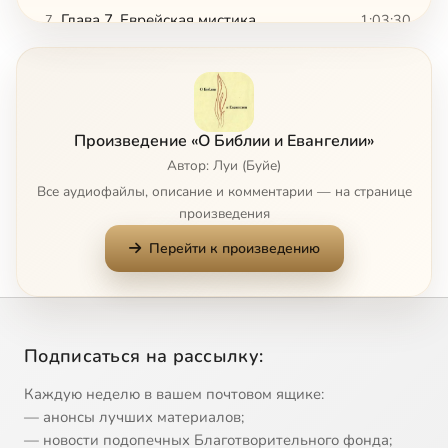
Глава 7. Еврейская мистика
1:03:30
7
Глава 8. Царствие Божие: Апокалипсисы и Евангелие
55:22
8
Глава 9. Апостол Павел и жизнь во Христе
54:00
9
Произведение «О Библии и Евангелии»
Глава 10. Апостол Иоанн: свет и жизнь в слове
52:28
10
Автор: Луи (Буйе)
Все аудиофайлы, описание и комментарии — на странице
Глава 11. Усыновление Отцом и дар Святого Духа
57:56
11
произведения
Перейти к произведению
Глава 12. Псалмы: Молитва народа Божия
57:40
12
Добавление I. Еврейское предание и христианство
7:02
13
Добавление II. Первая Евхаристия на последней вечере
42:26
14
Подписаться на рассылку:
Каждую неделю в вашем почтовом ящике:
— анонсы лучших материалов;
— новости подопечных Благотворительного фонда;