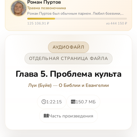
Роман Пуртов
Травма позвоночника
Роман Пуртов был обычным парнем. Любил боевики,
хорошие автомобили, был не дурак поиграть в комп,
любил жену и обожал дочь. А потом, будучи
125 106,91 ₽
из 444 150 ₽
пассажиром, разбился в автоаварии и тепе…
АУДИОФАЙЛ
ОТДЕЛЬНАЯ СТРАНИЦА ФАЙЛА
Глава 5. Проблема культа
Луи (Буйе)
—
О Библии и Евангелии
1:22:15
150.7 МБ
Часть произведения