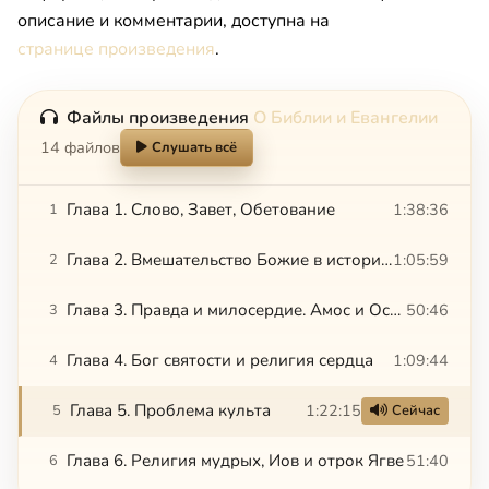
описание и комментарии, доступна на
странице произведения
.
Файлы произведения
О Библии и Евангелии
14 файлов
Слушать всё
Глава 1. Слово, Завет, Обетование
1:38:36
1
Глава 2. Вмешательство Божие в историю
1:05:59
2
Глава 3. Правда и милосердие. Амос и Осия
50:46
3
Глава 4. Бог святости и религия сердца
1:09:44
4
Глава 5. Проблема культа
1:22:15
5
Сейчас
Глава 6. Религия мудрых, Иов и отрок Ягве
51:40
6