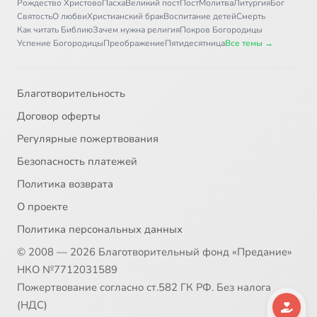
Рождество Христово
Пасха
Великий пост
Пост
Молитва
Литургия
Бог
Святость
О любви
Христианский брак
Воспитание детей
Смерть
Как читать Библию
Зачем нужна религия
Покров Богородицы
Успение Богородицы
Преображение
Пятидесятница
Все темы →
Благотворительность
Договор оферты
Регулярные пожертвования
Безопасность платежей
Политика возврата
О проекте
Политика персональных данных
© 2008 — 2026 Благотворительный фонд «Предание»
НКО №7712031589
Пожертвование согласно ст.582 ГК РФ. Без налога
(НДС)