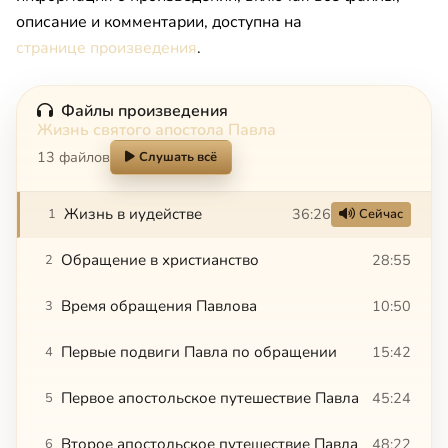
описание и комментарии, доступна на
странице произведения
.
Файлы произведения
Жизнь святого апостола Павла
13 файлов
Слушать всё
Жизнь в иудействе
36:26
1
Сейчас
Обращение в христианство
28:55
2
Время обращения Павлова
10:50
3
Первые подвиги Павла по обращении
15:42
4
Первое апостольское путешествие Павла
45:24
5
Второе апостольское путешествие Павла
48:22
6