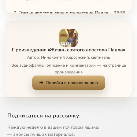
Третье апостольское путешествие Павла
38:55
7
Узы Павла в Иерусалиме
49:26
8
Узы Павла в Иерусалиме
49:26
9
Произведение «Жизнь святого апостола Павла»
Плавание Павлово в Рим
8:08
10
Автор: Иннокентий Херсонский, святитель
Все аудиофайлы, описание и комментарии — на странице
Первые узы Павловы в Риме
18:36
11
произведения
Перейти к произведению
Четвертое апостольское путешествие Павла и последние его узы в Риме
12:56
12
Замечания касательно внешнего вида, природных дарований, характера и писаний апостола Павла, его почитание Отцами Церкви
24:02
13
Подписаться на рассылку:
Каждую неделю в вашем почтовом ящике:
— анонсы лучших материалов;