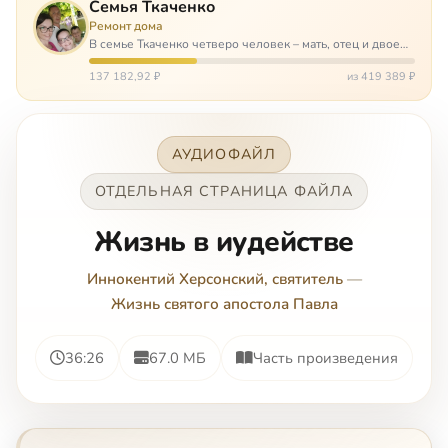
Семья Ткаченко
Ремонт дома
В семье Ткаченко четверо человек – мать, отец и двое
сыновей. И это семья – крепость. У них столько проблем
и бед, что хватило бы на много семей. Трое из четверых
137 182,92 ₽
из 419 389 ₽
– тяжело больны.…
АУДИОФАЙЛ
ОТДЕЛЬНАЯ СТРАНИЦА ФАЙЛА
Жизнь в иудействе
Иннокентий Херсонский, святитель
—
Жизнь святого апостола Павла
36:26
67.0 МБ
Часть произведения