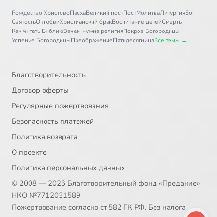
Рождество Христово
Пасха
Великий пост
Пост
Молитва
Литургия
Бог
Святость
О любви
Христианский брак
Воспитание детей
Смерть
Как читать Библию
Зачем нужна религия
Покров Богородицы
Успение Богородицы
Преображение
Пятидесятница
Все темы →
Благотворительность
Договор оферты
Регулярные пожертвования
Безопасность платежей
Политика возврата
О проекте
Политика персональных данных
© 2008 — 2026 Благотворительный фонд «Предание»
НКО №7712031589
Пожертвование согласно ст.582 ГК РФ. Без налога