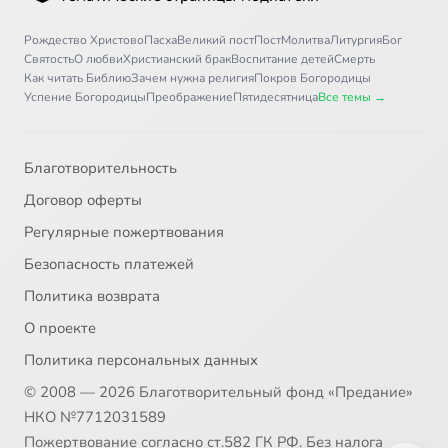
Рождество Христово
Пасха
Великий пост
Пост
Молитва
Литургия
Бог
4. Христос и Новый Завет
18:10
36
Святость
О любви
Христианский брак
Воспитание детей
Смерть
Как читать Библию
Зачем нужна религия
Покров Богородицы
5. О христианской истории и историческом христианстве
34:47
37
Успение Богородицы
Преображение
Пятидесятница
Все темы →
6. О Третьем Завете и его связи со смыслом истории, 1
28:23
38
Благотворительность
6. О Третьем Завете и его связи со смыслом истории, 2
27:58
39
Договор оферты
Заключение. О страдании и ответственности
21:24
40
Регулярные пожертвования
Безопасность платежей
Глава VI. О христианской свободе
43:28
41
Политика возврата
Глава VII. Мистика и Церковь, 1
29:45
42
О проекте
Политика персональных данных
Глава VII. Мистика и Церковь, 2
26:12
43
Сейчас
© 2008 — 2026 Благотворительный фонд «Предание»
Глава VII. Мистика и Церковь, 3
26:59
44
НКО №7712031589
Пожертвование согласно ст.582 ГК РФ. Без налога