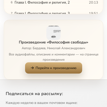
Глава I. Философия и религия, 2
20:13
6
Глава I. Философия и религия, 3
19:51
7
Глава I. Философия и религия, 4
19:51
8
Глава II. Вера и знание, 1
23:35
9
Произведение «Философия свободы»
Глава II. Вера и знание, 2
40:29
10
Автор: Бердяев, Николай Александрович
Все аудиофайлы, описание и комментарии — на странице
Глава II. Вера и знание, 3
26:26
11
произведения
Перейти к произведению
Глава II. Вера и знание, 4
9:31
12
Глава II. Вера и знание, 5
7:42
13
Глава III. Гносеологическая проблема, 1
7:01
14
Подписаться на рассылку:
Глава III. Гносеологическая проблема, 2
5:41
15
Каждую неделю в вашем почтовом ящике: