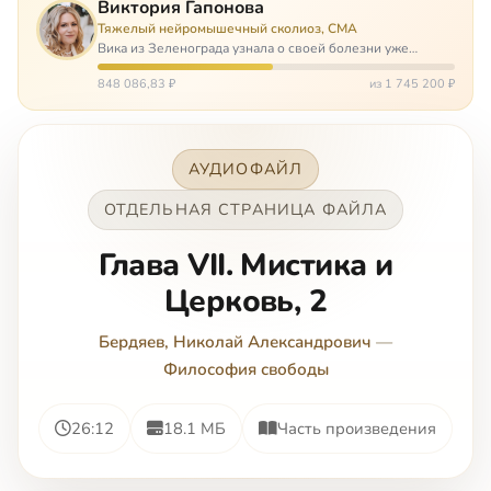
Виктория Гапонова
Тяжелый нейромышечный сколиоз, СМА
Вика из Зеленограда узнала о своей болезни уже
будучи в сознательном возрасте. Ей пришлось
привыкать к инвалидной коляске и сильнейшему
848 086,83 ₽
из 1 745 200 ₽
сколиозу, постоянным болям и растущей беспом…
АУДИОФАЙЛ
ОТДЕЛЬНАЯ СТРАНИЦА ФАЙЛА
Глава VII. Мистика и
Церковь, 2
Бердяев, Николай Александрович
—
Философия свободы
26:12
18.1 МБ
Часть произведения