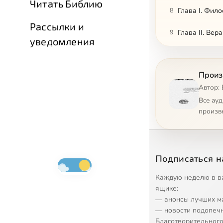
Читать Библию
8
Глава I. Фило
Рассылки и
9
Глава II. Вера
уведомления
10
Глава II. Вера
Произ
11
Глава II. Вера
Автор:
12
Глава II. Вера
Все ау
произв
13
Глава II. Вера
14
Глава III. Гн
Подписаться н
15
Глава III. Гн
Каждую неделю в в
16
Глава III. Гн
ящике:
— анонсы лучших м
17
Глава III. Гн
— новости подопеч
Благотворительного