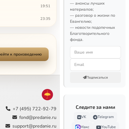
— анонсы лучших
19:51
материалов;
— разговор о жизни по
23:35
Евангелию;
— новости подопечных
40:29
Благотворительного
фонда.
26:26
ейти к произведению
9:31
7:42
Подписаться
7:01
5:41
Следите за нами
9:46
+7 (495) 722-92-79
fond@predanie.ru
VK
Telegram
6:03
support@predanie.ru
Макс
YouTube