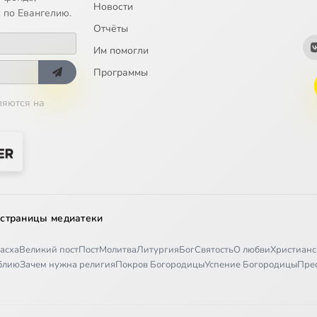
Новости
осеологическая проблема, 5
 по Евангелию.
Отчёты
осеологическая проблема, 6
Им помогли
осеологическая проблема, 7
Программы
ляются на
осеологическая проблема, 8
осеологическая проблема, 9
осеологическая проблема, 10
осеологическая проблема, 11
 страницы медиатеки
осеологическая проблема, 12
асха
Великий пост
Пост
Молитва
Литургия
Бог
Святость
О любви
Христианс
осеологическая проблема, 13
иблию
Зачем нужна религия
Покров Богородицы
Успение Богородицы
Пре
осеологическая проблема, 14