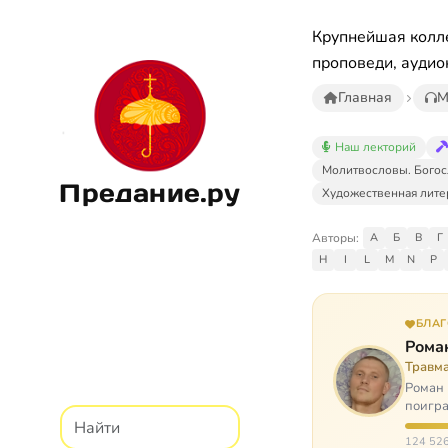
Крупнейшая колле
проповеди, аудио
Главная
М
Наш лекторий
Молитвословы. Богос
Предание.ру
Художественная лите
Авторы:
А
Б
В
Г
H
I
L
M
N
P
БЛА
Рома
Травм
Роман 
поигра
автоав
124 526