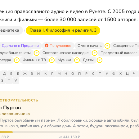
кция православного аудио и видео в Рунете. С 2005 года 
книги и фильмы — более 30 000 записей от 1500 авторов.
едиатека
Глава I. Философия и религия, 3
Сделано в Предании
Популярное
С чего начать
Священное П
лужебные тексты
Святоотеческое наследие
Предметный каталог
ратура
Фильмы и ТВ
Музыка
Детям
Д
Е
Ё
Ж
З
И
К
Л
М
Н
О
П
Р
С
Т
У
Ф
Х
Ц
Ч
S
T
V
ГОТВОРИТЕЛЬНОСТЬ
н Пуртов
а позвоночника
Пуртов был обычным парнем. Любил боевики, хорошие автомобили, был
ть в комп, любил жену и обожал дочь. А потом, будучи пассажиром, разб
арии и тепе…
,88 ₽
из 444 150 ₽