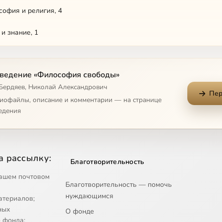
софия и религия, 4
 и знание, 1
 и знание, 2
ведение «Философия свободы»
 и знание, 3
 Бердяев, Николай Александрович
Пер
 и знание, 4
диофайлы, описание и комментарии — на странице
едения
 и знание, 5
осеологическая проблема, 1
а рассылку:
Благотворительность
осеологическая проблема, 2
ашем почтовом
Благотворительность — помочь
осеологическая проблема, 3
нуждающимся
атериалов;
осеологическая проблема, 4
ных
О фонде
 фонда;