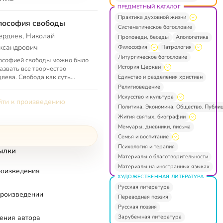
ПРЕДМЕТНЫЙ КАТАЛОГ
Практика духовной жизни
лософия свободы
Систематическое богословие
ердяев, Николай
Проповеди, беседы
Апологетика
ксандрович
Философия
Патрология
Литургическое богословие
ософией свободы можно было
История Церкви
азвать все творчество
яева. Свобода как суть
Единство и разделения христиан
века, история как драма
Религиоведение
оды Бога и Его творения, мир
Искусство и культура
ти к произведению
...
Политика. Экономика. Общество. Публи
Жития святых, биографии
Мемуары, дневники, письма
Семья и воспитание
Психология и терапия
ылки
Материалы о благотворительности
Материалы на иностранных языках
роизведения
ХУДОЖЕСТВЕННАЯ ЛИТЕРАТУРА
Русская литература
произведении
Переводная поэзия
Русская поэзия
Зарубежная литература
ения автора