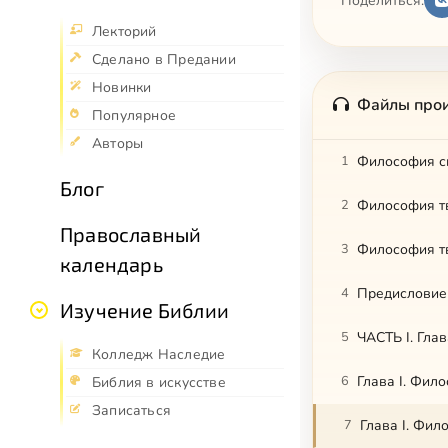
Поделиться:
Лекторий
Сделано в Предании
Новинки
Файлы про
Популярное
Авторы
1
Философия с
Блог
2
Философия тв
Православный
3
Философия тв
календарь
4
Предисловие
Изучение Библии
5
ЧАСТЬ I. Глав
Колледж Наследие
6
Глава I. Фило
Библия в искусстве
Записаться
7
Глава I. Фил