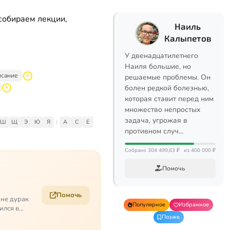
собираем лекции,
Наиль
Калыпетов
У двенадцатилетнего
Наиля большие, но
исание
решаемые проблемы. Он
болен редкой болезнью,
которая ставит перед ним
множество непростых
задача, угрожая в
Ш
Щ
Э
Ю
Я
|
A
C
E
противном случ…
Собрано 304 499,63 ₽
из 400 000 ₽
Помочь
Помочь
 не дурак
Популярное
Избранное
ился в
Позже