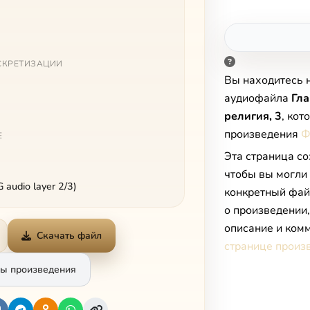
СКРЕТИЗАЦИИ
Вы находитесь 
аудиофайла
Гла
религия, 3
, кот
произведения
Ф
Е
Эта страница со
чтобы вы могли
audio layer 2/3)
конкретный фай
о произведении
описание и комм
Скачать файл
странице произ
ы произведения