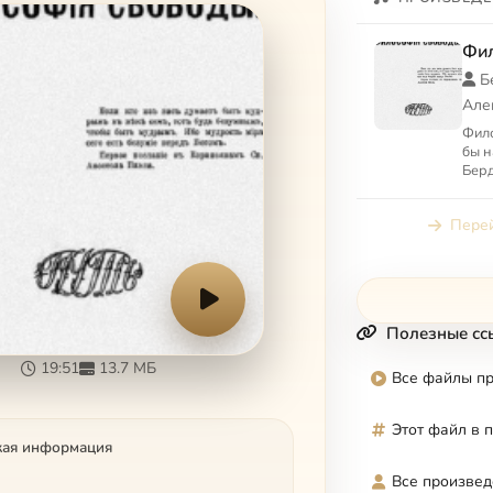
Фи
Б
Але
Фил
бы н
Берд
чело
своб
Перей
сей, з
Полезные сс
19:51
13.7 МБ
Все файлы п
Этот файл в 
кая информация
Все произвед