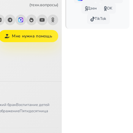
4:20
(техн.вопросы)
Дзен
OK
6:05
TikTok
6:34
Мне нужна помощь
6:05
7:48
6:42
8:20
8:14
кий брак
Воспитание детей
6:27
ображение
Пятидесятница
5:38