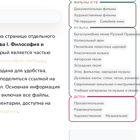
ФИЛЬМЫ И ТВ
Документальные фильмы
Художественные фильмы
ТВ-передачи
Семейное кино
МУЗЫКА
Богослужебное пение Русской Правосл
на странице отдельного
Колокольный звон
ва I. Философия и
Песнопения поместных церквей
орый является частью
Классическая музыка
Авторская песня
илософия свободы
.
Эстрадная песня
здана для удобства,
Этно, фольклор, народная музыка
 поделиться ссылкой на
Духовные канты, стихи, песни, романсы
Современная вокальная и инструментал
л. Основная информация
Учебные материалы по музыке и пению
, включая все файлы,
ДЕТЯМ
ентарии, доступна на
Просветительское
Развлекательное
ведения
.
Художественное
Музыкальное