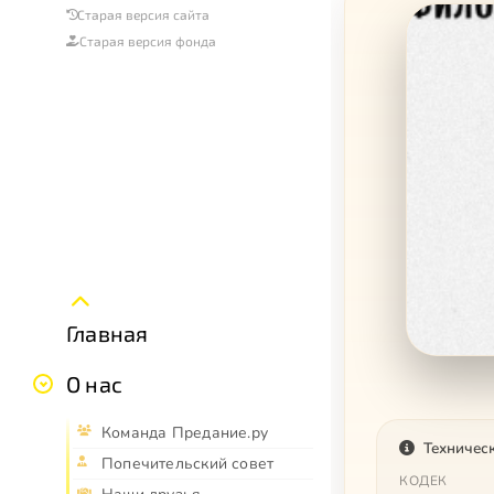
Старая версия сайта
Старая версия фонда
Главная
О нас
Команда Предание.ру
Техничес
Попечительский совет
КОДЕК