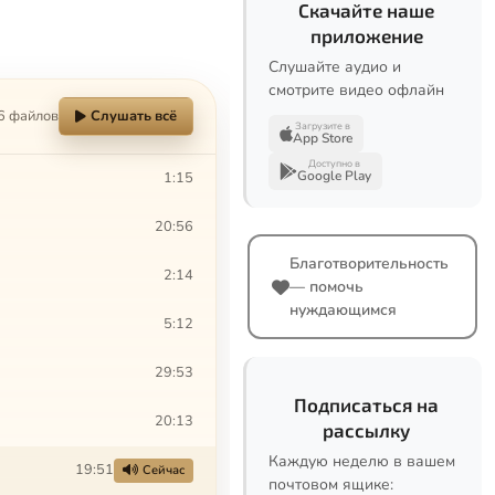
Скачайте наше
приложение
Слушайте аудио и
смотрите видео офлайн
6 файлов
Слушать всё
Загрузите в
App Store
Доступно в
Google Play
1:15
20:56
Благотворительность
2:14
— помочь
нуждающимся
5:12
29:53
Подписаться на
20:13
рассылку
Каждую неделю в вашем
19:51
Сейчас
почтовом ящике: