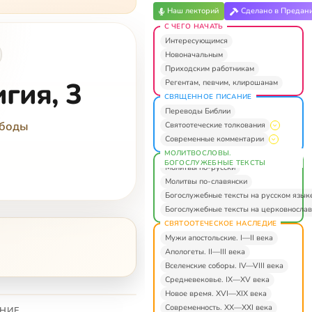
Наш лекторий
Сделано в Предан
С ЧЕГО НАЧАТЬ
Интересующимся
Новоначальным
Приходским работникам
гия, 3
Регентам, певчим, клирошанам
СВЯЩЕННОЕ ПИСАНИЕ
Переводы Библии
ободы
Святоотеческие толкования
Современные комментарии
МОЛИТВОСЛОВЫ.
БОГОСЛУЖЕБНЫЕ ТЕКСТЫ
Молитвы по-русски
Молитвы по-славянски
Богослужебные тексты на русском язык
Богослужебные тексты на церковнослав
СВЯТООТЕЧЕСКОЕ НАСЛЕДИЕ
Мужи апостольские. I—II века
Апологеты. II—III века
Вселенские соборы. IV—VIII века
Средневековье. IX—XV века
Новое время. XVI—XIX века
Современность. XX—XXI века
НИЕ