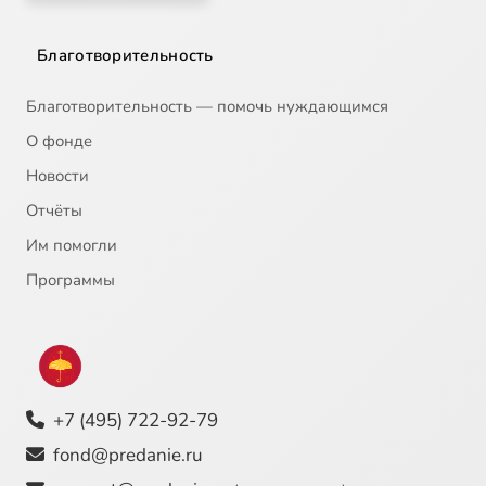
Красный террор
19:10
22
Благотворительность
Послание Патриарха к Совету Народных Комиссаров
23:57
23
Благотворительность — помочь нуждающимся
Кампания большевиков по вскрытию мощей
21:15
24
О фонде
Новости
Послание патриарха Тихона
24:58
25
Отчёты
Законодательные акты большевиков в 1920 году
21:28
26
Сейчас
Им помогли
Голод 1921 года
21:11
27
Программы
Позиция власти по изъятию ценностей у Церкви
18:46
28
Позиция власти по изъятию ценностей у Церкви
20:52
29
+7 (495) 722-92-79
Предыстория обновленческого раскола
20:02
30
fond@predanie.ru
Предыстория обновленческого раскола
25:49
31