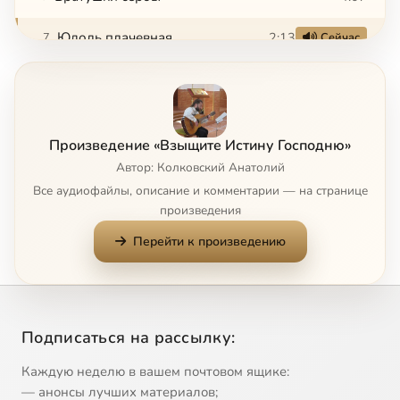
Юдоль плачевная
2:13
7
Сейчас
Не оставляйте, матери, детей!
3:46
8
Государь-император
2:51
9
Произведение «Взыщите Истину Господню»
Художник
4:28
10
Автор: Колковский Анатолий
Все аудиофайлы, описание и комментарии — на странице
Рано каркаеши, ворон
1:29
11
произведения
Перейти к произведению
Пробудись, народ, от дурного сна
2:37
12
Не отступись, Россиюшка, от Бога
3:38
13
Не проходите мимо храма
2:02
14
Подписаться на рассылку:
Давно не гремело над полем раскатисто громко «Ура!!!»
2:18
15
Каждую неделю в вашем почтовом ящике:
— анонсы лучших материалов;