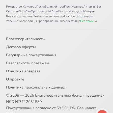
Рождество Христово
Пасха
Великий пост
Пост
Молитва
Литургия
Бог
Святость
О любви
Христианский брак
Воспитание детей
Смерть
Как читать Библию
Зачем нужна религия
Покров Богородицы
Успение Богородицы
Преображение
Пятидесятница
Все темы →
Благотворительность
Договор оферты
Регулярные пожертвования
Безопасность платежей
Политика возврата
О проекте
Политика персональных данных
© 2008 — 2026 Благотворительный фонд «Предание»
НКО №7712031589
Пожертвование согласно ст.582 ГК РФ. Без налога