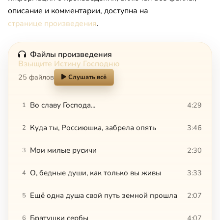
описание и комментарии, доступна на
странице произведения
.
Файлы произведения
Взыщите Истину Господню
25 файлов
Слушать всё
Во славу Господа...
4:29
1
Куда ты, Россиюшка, забрела опять
3:46
2
Мои милые русичи
2:30
3
О, бедные души, как только вы живы
3:33
4
Ещё одна душа свой путь земной прошла
2:07
5
Братушки сербы
4:07
6