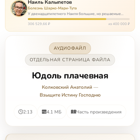
Наиль Калыпетов
Болезнь Шарко-Мари-Тута
У двенадцатилетнего Наиля большие, но решаемые
проблемы. Он болен редкой болезнью, которая ставит
перед ним множество непростых задача, угрожая в
306 529,66 ₽
из 400 000 ₽
противном случае парализацией и да…
АУДИОФАЙЛ
ОТДЕЛЬНАЯ СТРАНИЦА ФАЙЛА
Юдоль плачевная
Колковский Анатолий
—
Взыщите Истину Господню
2:13
4.1 МБ
Часть произведения