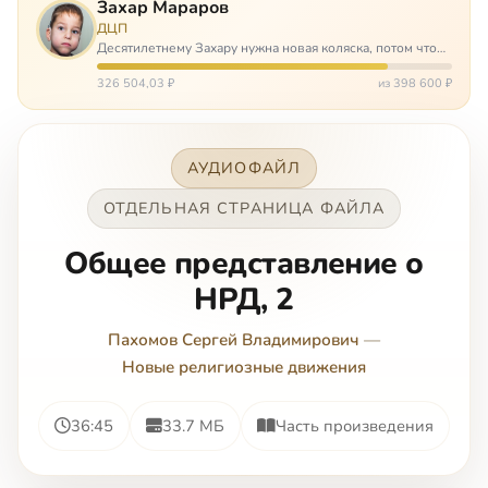
Захар Мараров
ДЦП
Десятилетнему Захару нужна новая коляска, потом что
старая сломалась. А без коляски он не сможет не только
просто выходить из дома, но и продолжать лечение в
326 504,03 ₽
из 398 600 ₽
реабилитационных центр…
АУДИОФАЙЛ
ОТДЕЛЬНАЯ СТРАНИЦА ФАЙЛА
Общее представление о
НРД, 2
Пахомов Сергей Владимирович
—
Новые религиозные движения
36:45
33.7 МБ
Часть произведения