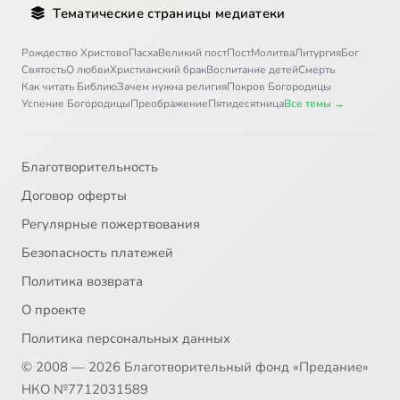
Тематические страницы медиатеки
Рождество Христово
Пасха
Великий пост
Пост
Молитва
Литургия
Бог
Святость
О любви
Христианский брак
Воспитание детей
Смерть
Как читать Библию
Зачем нужна религия
Покров Богородицы
Успение Богородицы
Преображение
Пятидесятница
Все темы →
Благотворительность
Договор оферты
Регулярные пожертвования
Безопасность платежей
Политика возврата
О проекте
Политика персональных данных
© 2008 — 2026 Благотворительный фонд «Предание»
НКО №7712031589