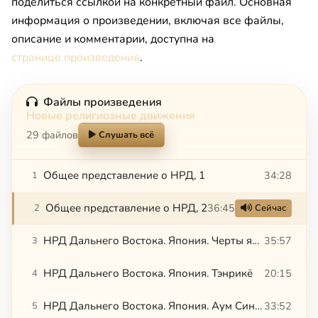
поделиться ссылкой на конкретный файл. Основная
информация о произведении, включая все файлы,
описание и комментарии, доступна на
странице произведения
.
Файлы произведения
Новые религиозные движения
29 файлов
Слушать всё
Общее представление о НРД, 1
34:28
1
Общее представление о НРД, 2
36:45
2
Сейчас
НРД Дальнего Востока. Япония. Черты японской религиозности
35:57
3
НРД Дальнего Востока. Япония. Тэнрикё
20:15
4
НРД Дальнего Востока. Япония. Аум Синрикё
33:52
5