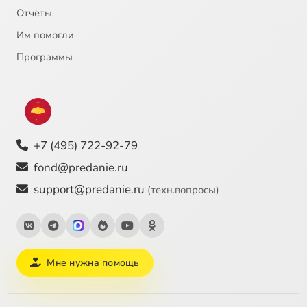
Постсоветские НРД. Славянское неоязычество, 2. Теософия, рерихианство
29:54
25
Отчёты
Им помогли
Постсоветские НРД. Бажовцы. Движение анастасийцев, 1
27:55
26
Программы
Постсоветские НРД. Движение анастасийцев, 2
32:37
27
Постсоветские НРД. Церковь Виссариона
40:31
28
Постсоветские НРД. Движение Юсмалос
30:30
29
+7 (495) 722-92-79
fond@predanie.ru
support@predanie.ru
(техн.вопросы)
Мне нужна помощь