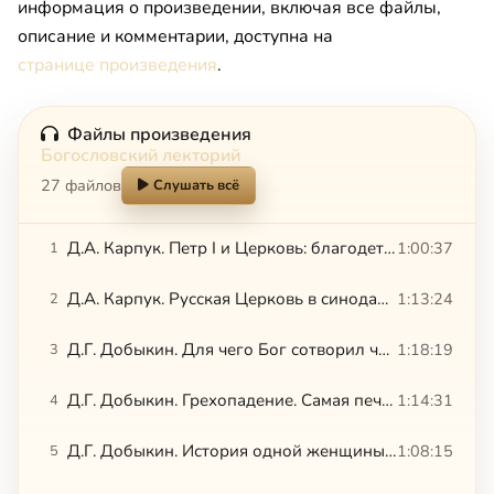
информация о произведении, включая все файлы,
описание и комментарии, доступна на
странице произведения
.
Файлы произведения
Богословский лекторий
27 файлов
Слушать всё
Д.А. Карпук. Петр I и Церковь: благодетель или антихрист?
1:00:37
1
Д.А. Карпук. Русская Церковь в синодальный период был ли обер-прокурор главой Церкви?
1:13:24
2
Д.Г. Добыкин. Для чего Бог сотворил человека? (по книге Бытия)
1:18:19
3
Д.Г. Добыкин. Грехопадение. Самая печальная история на свете
1:14:31
4
Д.Г. Добыкин. История одной женщины библейская книга Руфь
1:08:15
5