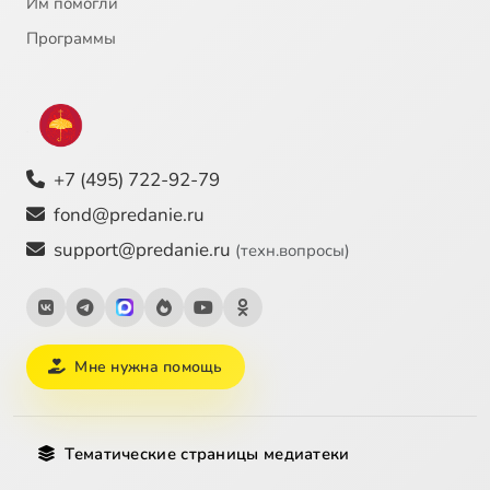
Им помогли
Прот. В. Грищук. Литургия свт. Иоанна Златоуста. 1. От начала до малого входа
1:26:43
26
Программы
Прот. В. Грищук. Облачения священнослужителей
1:13:00
27
+7 (495) 722-92-79
fond@predanie.ru
support@predanie.ru
(техн.вопросы)
Мне нужна помощь
Тематические страницы медиатеки