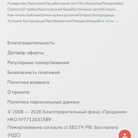
Рождество Христово
Пасха
Великий пост
Пост
Молитва
Литургия
Бог
Святость
О любви
Христианский брак
Воспитание детей
Смерть
Как читать Библию
Зачем нужна религия
Покров Богородицы
Успение Богородицы
Преображение
Пятидесятница
Все темы →
Благотворительность
Договор оферты
Регулярные пожертвования
Безопасность платежей
Политика возврата
О проекте
Политика персональных данных
© 2008 — 2026 Благотворительный фонд «Предание»
НКО №7712031589
Пожертвование согласно ст.582 ГК РФ. Без налога
(НДС)