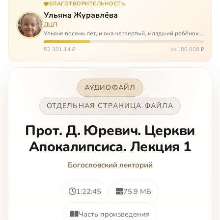
БЛАГОТВОРИТЕЛЬНОСТЬ
Ульяна Журавлёва
ДЦП
Ульяне восемь лет, и она четвертый, младший ребёнок в
многодетной семье. И с самого рождения Ульяну лечат.
Несколько операций, ежедневные процедуры,
52 301,14 ₽
из 180 000 ₽
длительные реабилитации и беско…
АУДИОФАЙЛ
ОТДЕЛЬНАЯ СТРАНИЦА ФАЙЛА
Прот. Д. Юревич. Церкви
Апокалипсиса. Лекция 1
Богословский лекторий
1:22:45
75.9 МБ
Часть произведения