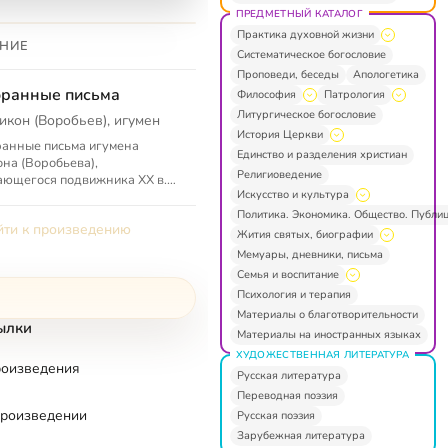
ПРЕДМЕТНЫЙ КАТАЛОГ
Практика духовной жизни
НИЕ
Систематическое богословие
Проповеди, беседы
Апологетика
ранные письма
Философия
Патрология
Литургическое богословие
икон (Воробьев), игумен
История Церкви
анные письма игумена
Единство и разделения христиан
на (Воробьева),
Религиоведение
ющегося подвижника XX в.
Искусство и культура
ужина духовной прозы. В
у вошли: письма
Политика. Экономика. Общество. Публи
ти к произведению
ашествующим города
Жития святых, биографии
ль...
Мемуары, дневники, письма
Семья и воспитание
Психология и терапия
Материалы о благотворительности
ылки
Материалы на иностранных языках
ХУДОЖЕСТВЕННАЯ ЛИТЕРАТУРА
роизведения
Русская литература
Переводная поэзия
произведении
Русская поэзия
Зарубежная литература