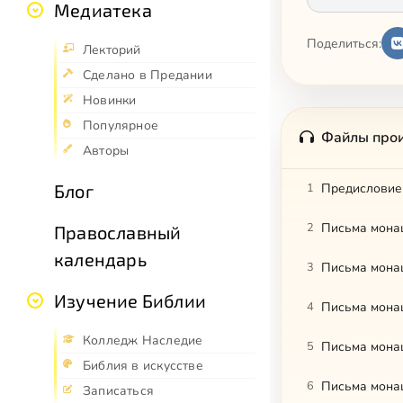
Медиатека
Поделиться:
Лекторий
Сделано в Предании
Новинки
Популярное
Файлы про
Авторы
Блог
1
Предисловие
2
Письма мона
Православный
календарь
3
Письма мона
Изучение Библии
4
Письма мона
Колледж Наследие
5
Письма мона
Библия в искусстве
6
Письма мона
Записаться