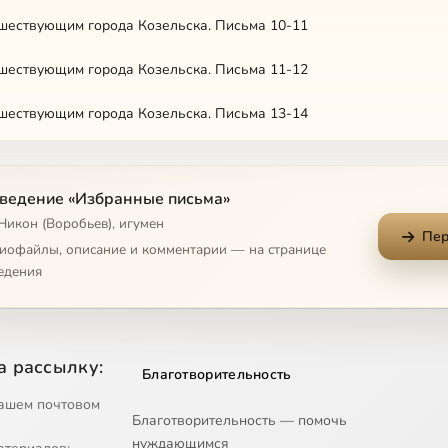
шествующим города Козельска. Письма 10-11
шествующим города Козельска. Письма 11-12
шествующим города Козельска. Письма 13-14
шествующим города Козельска. Письма 15-16
ведение «Избранные письма»
шествующим города Козельска. Письма 17-18
Никон (Воробьев), игумен
Пер
шествующим города Козельска. Письма 19-21
диофайлы, описание и комментарии — на странице
едения
шествующим города Козельска. Письма 22
шествующим города Козельска. Письмо 23
а рассылку:
Благотворительность
м лицам. Письма 1-2
ашем почтовом
Благотворительность — помочь
м лицам. Письма 3-4
нуждающимся