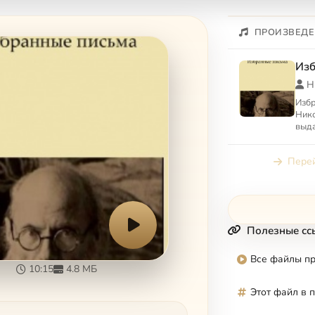
ПРОИЗВЕДЕ
Изб
Н
Избр
Нико
выда
Жемч
книг
Перей
мон
Козе
Полезные сс
Все файлы п
10:15
4.8 МБ
Этот файл в 