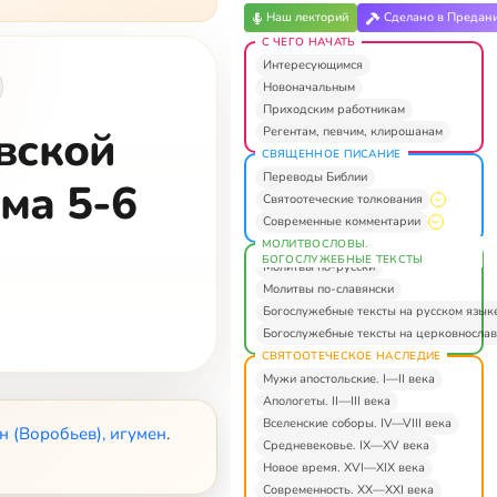
Наш лекторий
Сделано в Предан
С ЧЕГО НАЧАТЬ
Интересующимся
Новоначальным
Приходским работникам
вской
Регентам, певчим, клирошанам
СВЯЩЕННОЕ ПИСАНИЕ
Переводы Библии
ма 5-6
Святоотеческие толкования
Современные комментарии
МОЛИТВОСЛОВЫ.
БОГОСЛУЖЕБНЫЕ ТЕКСТЫ
Молитвы по-русски
Молитвы по-славянски
Богослужебные тексты на русском язык
Богослужебные тексты на церковнослав
СВЯТООТЕЧЕСКОЕ НАСЛЕДИЕ
Мужи апостольские. I—II века
Апологеты. II—III века
Вселенские соборы. IV—VIII века
н (Воробьев), игумен
.
Средневековье. IX—XV века
Новое время. XVI—XIX века
Современность. XX—XXI века