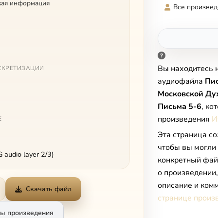
кая информация
Все произвед
Вы находитесь 
СКРЕТИЗАЦИИ
аудиофайла
Пи
Московской Ду
Письма 5-6
, ко
произведения
И
Е
Эта страница со
чтобы вы могли
audio layer 2/3)
конкретный фай
о произведении
описание и комм
Скачать файл
странице произ
ы произведения