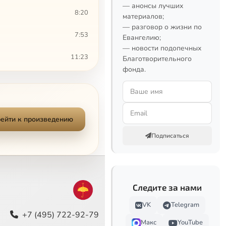
— анонсы лучших
8:20
материалов;
— разговор о жизни по
7:53
Евангелию;
— новости подопечных
11:23
Благотворительного
фонда.
8:40
12:56
ейти к произведению
12:00
Подписаться
8:08
12:33
Следите за нами
8:04
VK
Telegram
10:05
+7 (495) 722-92-79
Макс
YouTube