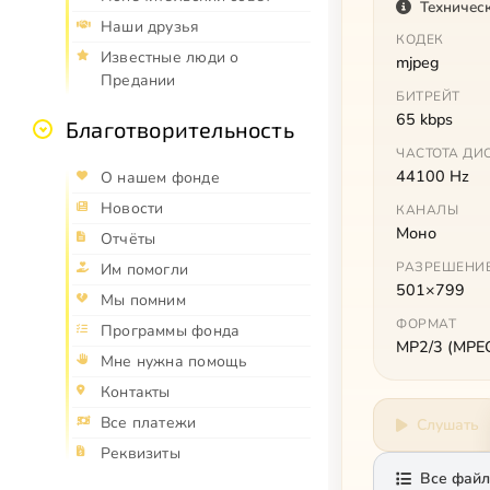
Техничес
Наши друзья
КОДЕК
Известные люди о
mjpeg
Предании
БИТРЕЙТ
65 kbps
Благотворительность
ЧАСТОТА ДИ
44100 Hz
О нашем фонде
Новости
КАНАЛЫ
Моно
Отчёты
РАЗРЕШЕНИ
Им помогли
501×799
Мы помним
ФОРМАТ
Программы фонда
MP2/3 (MPEG 
Мне нужна помощь
Контакты
Все платежи
Слушать
Реквизиты
Все файл