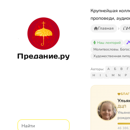
Крупнейшая колле
проповеди, аудио
Главная
М
Наш лекторий
Молитвословы. Богос
Предание.ру
Художественная лите
Авторы:
А
Б
В
Г
H
I
L
M
N
P
БЛА
Улья
ДЦП
Ульяне
рожден
реабил
46 386,