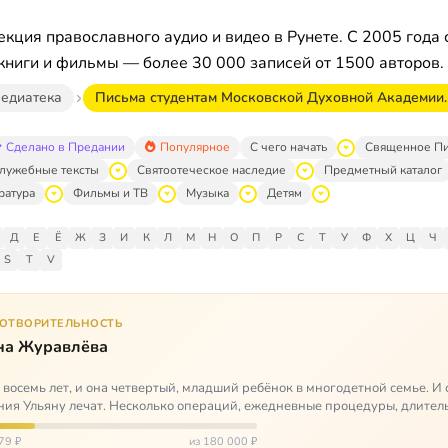
кция православного аудио и видео в Рунете. С 2005 года 
книги и фильмы — более 30 000 записей от 1500 авторов.
едиатека
Письма студентам Московской Духовной Академии.
Сделано в Предании
Популярное
С чего начать
Священное П
лужебные тексты
Святоотеческое наследие
Предметный каталог
ратура
Фильмы и ТВ
Музыка
Детям
Д
Е
Ё
Ж
З
И
К
Л
М
Н
О
П
Р
С
Т
У
Ф
Х
Ц
Ч
S
T
V
ГОТВОРИТЕЛЬНОСТЬ
на Журавлёва
 восемь лет, и она четвертый, младший ребёнок в многодетной семье. И 
ия Ульяну лечат. Несколько операций, ежедневные процедуры, длител
итации и беско…
79 ₽
из 180 000 ₽