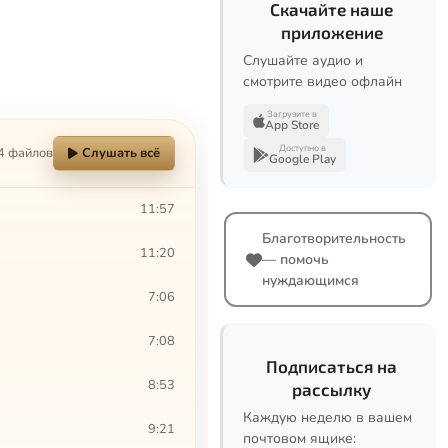
Скачайте наше
приложение
Слушайте аудио и
смотрите видео офлайн
Загрузите в
App Store
Доступно в
4 файлов
Слушать всё
Google Play
11:57
Благотворительность
11:20
— помочь
нуждающимся
7:06
7:08
Подписаться на
8:53
рассылку
Каждую неделю в вашем
9:21
почтовом ящике: