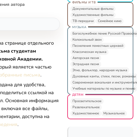
ФИЛЬМЫ И ТВ
ения автора
Документальные фильмы
Художественные фильмы
ТВ-передачи
Семейное кино
МУЗЫКА
Богослужебное пение Русской Правосл
Колокольный звон
на странице отдельного
Песнопения поместных церквей
сьма студентам
Классическая музыка
Авторская песня
ховной Академии.
Эстрадная песня
торый является частью
Этно, фольклор, народная музыка
збранные письма
.
Духовные канты, стихи, песни, романсы
Современная вокальная и инструментал
здана для удобства,
Учебные материалы по музыке и пению
 поделиться ссылкой на
ДЕТЯМ
л. Основная информация
Просветительское
Развлекательное
, включая все файлы,
Художественное
Музыкальное
ентарии, доступна на
ведения
.