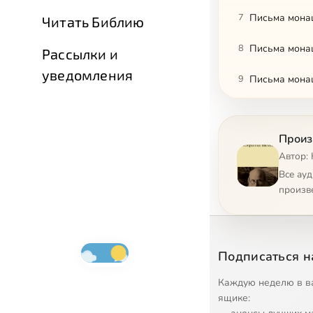
7
Письма мона
Читать Библию
8
Письма мона
Рассылки и
уведомления
9
Письма мона
10
Письма мона
Произ
11
Письма мона
Автор: 
12
Письма мона
Все ау
произв
13
Письма мона
14
Письма мона
Подписаться н
15
Письма разны
Каждую неделю в в
16
Письма разны
ящике: