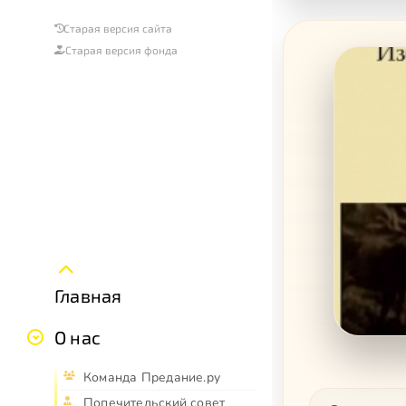
Старая версия сайта
Старая версия фонда
Главная
О нас
Команда Предание.ру
Попечительский совет