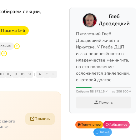
собираем лекции,
Глеб
Дроздецкий
 Письма 5-6
Пятилетний Глеб
Дроздецкий живёт в
исание
Иркутске. У Глеба ДЦП
из-за перенесённого в
младенчестве менингита,
но его положение
осложняется эпилепсией,
Ш
Щ
Э
Ю
Я
|
A
C
E
с которой долгое…
Собрано 58 873,15 ₽
из 206 900 ₽
Помочь
Помочь
с самого
Популярное
Избранное
ьные
Позже