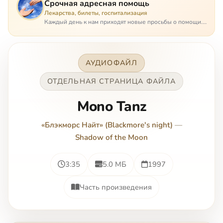
Срочная адресная помощь
Лекарства, билеты, госпитализация
Каждый день к нам приходят новые просьбы о помощи.
Часто оказывается, что помощь нужна даже не сегодня –
она нужна была вчера: в приеме лекарств образовался
недопустимый, опасный п…
АУДИОФАЙЛ
ОТДЕЛЬНАЯ СТРАНИЦА ФАЙЛА
Mono Tanz
«Блэкморс Найт» (Blackmore's night)
—
Shadow of the Moon
3:35
5.0 МБ
1997
Часть произведения