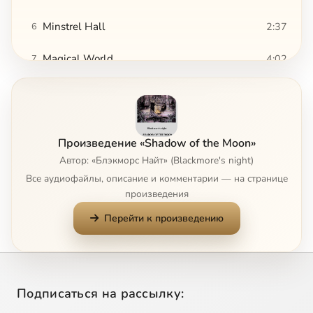
Minstrel Hall
2:37
6
Magical World
4:02
7
Writing On The Wall
0:13
8
Renaissance Faire
4:17
9
Произведение «Shadow of the Moon»
Memmingen
1:07
10
Автор: «Блэкморс Найт» (Blackmore's night)
Все аудиофайлы, описание и комментарии — на странице
No Second Chance
5:41
11
произведения
Перейти к произведению
Mono Tanz
3:35
12
Сейчас
Spirit Of The Sea
4:52
13
Greensleeves
3:48
14
Подписаться на рассылку: