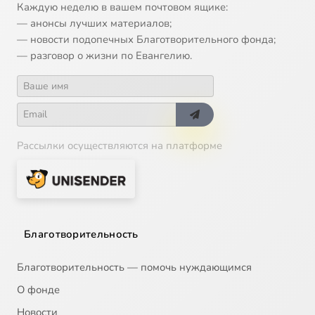
Wish You Were Here
5:00
15
Каждую неделю в вашем почтовом ящике:
— анонсы лучших материалов;
— новости подопечных Благотворительного фонда;
— разговор о жизни по Евангелию.
Рассылки осуществляются на платформе
Благотворительность
Благотворительность — помочь нуждающимся
О фонде
Новости