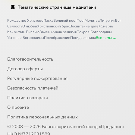
Тематические страницы медиатеки
Рождество Христово
Пасха
Великий пост
Пост
Молитва
Литургия
Бог
Святость
О любви
Христианский брак
Воспитание детей
Смерть
Как читать Библию
Зачем нужна религия
Покров Богородицы
Успение Богородицы
Преображение
Пятидесятница
Все темы →
Благотворительность
Договор оферты
Регулярные пожертвования
Безопасность платежей
Политика возврата
О проекте
Политика персональных данных
© 2008 — 2026 Благотворительный фонд «Предание»
НКО №7712031589