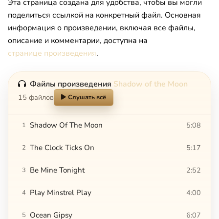
Эта страница создана для удобства, чтобы вы могли
поделиться ссылкой на конкретный файл. Основная
информация о произведении, включая все файлы,
описание и комментарии, доступна на
странице произведения
.
Файлы произведения
Shadow of the Moon
15 файлов
Слушать всё
Shadow Of The Moon
5:08
1
The Clock Ticks On
5:17
2
Be Mine Tonight
2:52
3
Play Minstrel Play
4:00
4
Ocean Gipsy
6:07
5