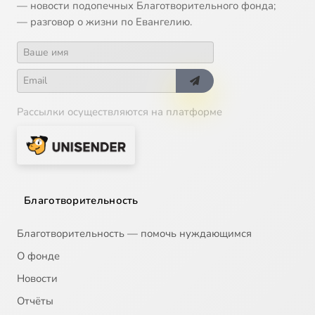
Александр III
2:10:58
16
— новости подопечных Благотворительного фонда;
— разговор о жизни по Евангелию.
Николай II и Столыпин
2:02:04
17
Предреволюционная Россия
1:51:23
18
Итоги революции
1:44:20
19
Рассылки осуществляются на платформе
Благотворительность
Благотворительность — помочь нуждающимся
О фонде
Новости
Отчёты