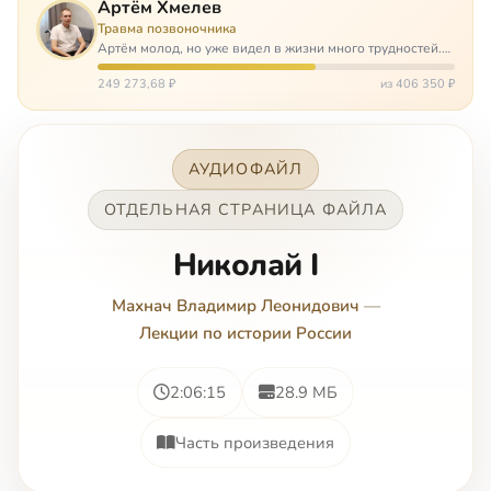
Артём Хмелев
Травма позвоночника
Артём молод, но уже видел в жизни много трудностей.
Он сирота, привык заботится о себе сам, но, когда
случилось несчастье, и он был парализован – остался на
249 273,68 ₽
из 406 350 ₽
попечении бабушки. И кр…
АУДИОФАЙЛ
ОТДЕЛЬНАЯ СТРАНИЦА ФАЙЛА
Николай I
Махнач Владимир Леонидович
—
Лекции по истории России
2:06:15
28.9 МБ
Часть произведения