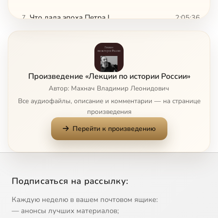
Что дала эпоха Петра I
2:05:36
7
Что дала эпоха Петра I (окончание)
1:52:04
8
Век дворцовых переворотов
1:36:59
9
Произведение «Лекции по истории России»
Екатерина II и российское дворянство
1:28:49
10
Автор: Махнач Владимир Леонидович
Все аудиофайлы, описание и комментарии — на странице
Павел I - первый романтик
1:44:21
11
произведения
Перейти к произведению
Эпоха Александра I
1:18:12
12
Николай I
2:06:15
13
Сейчас
Александр II. Эпоха великих реформ
56:22
14
Подписаться на рассылку:
О русской культуре XIX века
1:52:10
15
Каждую неделю в вашем почтовом ящике:
— анонсы лучших материалов;