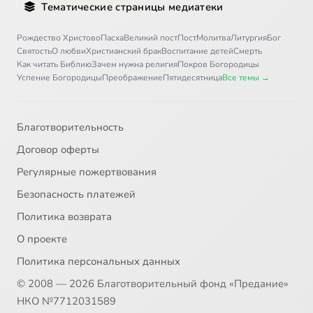
Тематические страницы медиатеки
Письмо 36
12:09
36
Рождество Христово
Пасха
Великий пост
Пост
Молитва
Литургия
Бог
Святость
О любви
Христианский брак
Воспитание детей
Смерть
Письмо 37
8:21
37
Как читать Библию
Зачем нужна религия
Покров Богородицы
Успение Богородицы
Преображение
Пятидесятница
Все темы →
Письмо 38
5:02
38
Письмо 39
7:21
39
Благотворительность
Договор оферты
Письмо 40
8:01
40
Регулярные пожертвования
Письмо 41
8:38
41
Безопасность платежей
Политика возврата
Письмо 42
5:58
42
О проекте
Письмо 43
11:30
43
Политика персональных данных
© 2008 — 2026 Благотворительный фонд «Предание»
Письмо 44
8:44
44
НКО №7712031589