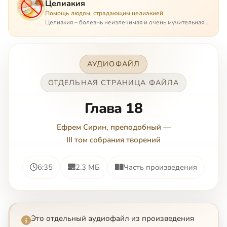
Целиакия
Помощь людям, страдающим целиакией
Целиакия – болезнь неизлечимая и очень мучительная.
При этом ею невозможно заразиться. Больной
целиакией страдает в одиночестве, не представляя
опасности ни для кого, кроме своих п…
АУДИОФАЙЛ
ОТДЕЛЬНАЯ СТРАНИЦА ФАЙЛА
Глава 18
Ефрем Сирин, преподобный
—
III том собрания творений
6:35
2.3 МБ
Часть произведения
Это отдельный аудиофайл из произведения