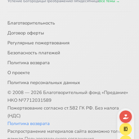
Успение Богородицы
Преображение
Пятидесятница
Все темы →
Глава 45
6:12
38
Благотворительность
Главы 46 и 47
2:52
39
Договор оферты
Глава 48
2:45
40
Регулярные пожертвования
Безопасность платежей
Глава 49. Часть 1
15:16
41
Политика возврата
Глава 49. Часть 2
13:07
42
О проекте
Политика персональных данных
Глава 50
3:19
43
© 2008 — 2026 Благотворительный фонд «Предание»
НКО №7712031589
Пожертвование согласно ст.582 ГК РФ. Без налога
(НДС)
Политика возврата
Распространение материалов сайта возможно только в
рамках
Пользовательского соглашения