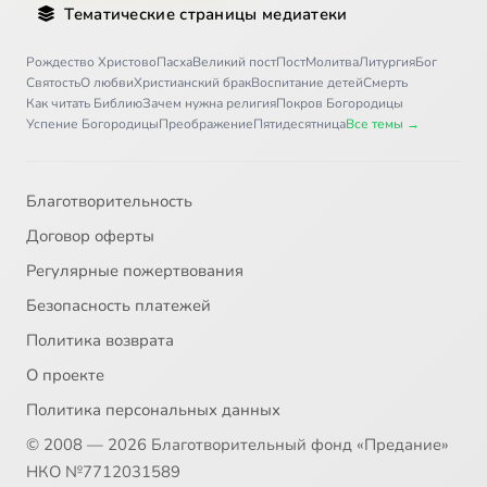
Тематические страницы медиатеки
Рождество Христово
Пасха
Великий пост
Пост
Молитва
Литургия
Бог
Святость
О любви
Христианский брак
Воспитание детей
Смерть
Как читать Библию
Зачем нужна религия
Покров Богородицы
Успение Богородицы
Преображение
Пятидесятница
Все темы →
Благотворительность
Договор оферты
Регулярные пожертвования
Безопасность платежей
Политика возврата
О проекте
Политика персональных данных
© 2008 — 2026 Благотворительный фонд «Предание»
НКО №7712031589