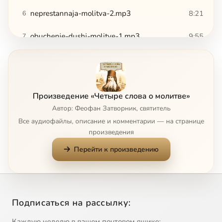
neprestannaja-molitva-2.mp3
8:21
6
obuchenie-dushi-molitve-1.mp3
9:55
7
obuchenie-dushi-molitve-2.mp3
8:34
8
sojuz-molitvy-s-drugimi-dobrodeteljami-1.mp3
9:54
9
Произведение «Четыре слова о молитве»
sojuz-molitvy-s-drugimi-dobrodeteljami-2.mp3
7:23
10
Автор: Феофан Затворник, святитель
Все аудиофайлы, описание и комментарии — на странице
произведения
Перейти к произведению
Подписаться на рассылку:
Каждую неделю в вашем почтовом ящике: