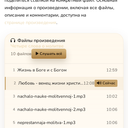
поделиться ссылкой на конкретный файл. Основная
информация о произведении, включая все файлы,
описание и комментарии, доступна на
странице произведения
.
Файлы произведения
Четыре слова о молитве
10 файлов
Слушать всё
Жизнь в Боге и с Богом
12:59
1
Любовь - венец жизни христианской
12:08
2
Сейчас
nachalo-nauke-molitvennoj-1.mp3
10:02
3
nachalo-nauke-molitvennoj-2.mp3
10:06
4
neprestannaja-molitva-1.mp3
10:06
5