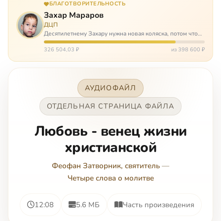
БЛАГОТВОРИТЕЛЬНОСТЬ
Захар Мараров
ДЦП
Десятилетнему Захару нужна новая коляска, потом что
старая сломалась. А без коляски он не сможет не только
просто выходить из дома, но и продолжать лечение в
326 504,03 ₽
из 398 600 ₽
реабилитационных центр…
АУДИОФАЙЛ
ОТДЕЛЬНАЯ СТРАНИЦА ФАЙЛА
Любовь - венец жизни
христианской
Феофан Затворник, святитель
—
Четыре слова о молитве
12:08
5.6 МБ
Часть произведения