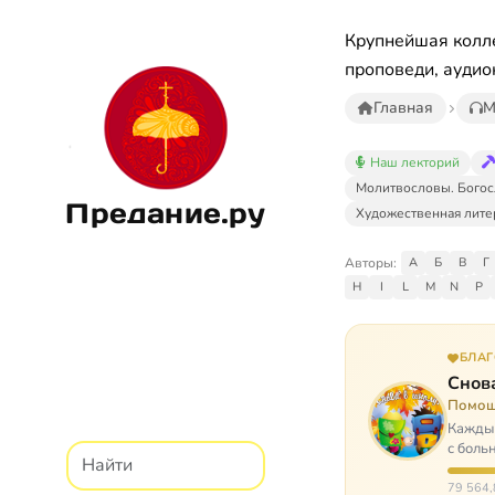
Крупнейшая колле
проповеди, аудио
Главная
М
Наш лекторий
Молитвословы. Богос
Предание.ру
Художественная лите
Авторы:
А
Б
В
Г
H
I
L
M
N
P
БЛА
Снова
Помощ
Каждый
с боль
них п
79 564,