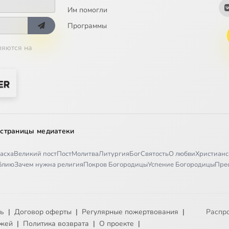
а 18
Им помогли
а 19
Программы
ляются на
а 20
а 21
а 22
а 23
 страницы медиатеки
а 24
асха
Великий пост
Пост
Молитва
Литургия
Бог
Святость
О любви
Христианс
а 25
иблию
Зачем нужна религия
Покров Богородицы
Успение Богородицы
Пре
а 26
а 27
ть
|
Договор оферты
|
Регулярные пожертвования
|
Распр
ежей
|
Политика возврата
|
О проекте
|
а 28