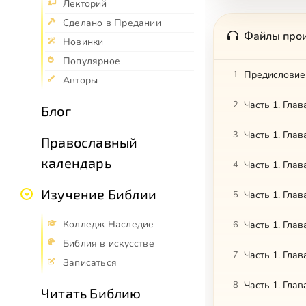
Лекторий
Сделано в Предании
Файлы про
Новинки
Популярное
1
Предисловие
Авторы
2
Часть 1. Глав
Блог
3
Часть 1. Глав
Православный
календарь
4
Часть 1. Глав
Изучение Библии
5
Часть 1. Глав
Колледж Наследие
6
Часть 1. Глав
Библия в искусстве
7
Часть 1. Глав
Записаться
8
Часть 1. Глав
Читать Библию