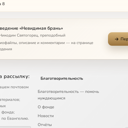
а 8
а 9
ведение «Невидимая брань»
а 10
 Никодим Святогорец, преподобный
Пер
а 11
диофайлы, описание и комментарии — на странице
едения
а 12
а 13
а рассылку:
Благотворительность
а 14
ашем почтовом
Благотворительность — помочь
а 15
нуждающимся
атериалов;
а 16
ных
О фонде
 фонда;
Новости
а 17
 по Евангелию.
Отчёты