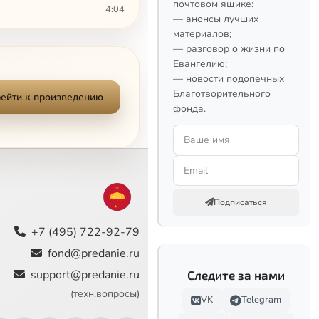
почтовом ящике:
4:04
— анонсы лучших
материалов;
5:24
— разговор о жизни по
Евангелию;
15:22
— новости подопечных
Благотворительного
ейти к произведению
2:32
фонда.
10:16
14:44
6:44
Подписаться
8:12
+7 (495) 722-92-79
fond@predanie.ru
8:38
support@predanie.ru
Следите за нами
1:41
(техн.вопросы)
VK
Telegram