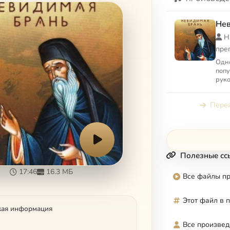
Нев
Н
пре
Одно
попу
руко
руко
прот
Перей
сил, 
Полезные сс
17:46
16.3 МБ
Все файлы п
Этот файл в 
кая информация
Все произвед