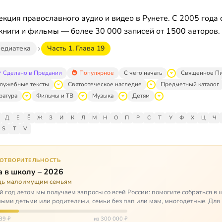
кция православного аудио и видео в Рунете. С 2005 года 
книги и фильмы — более 30 000 записей от 1500 авторов.
едиатека
Часть 1. Глава 19
Сделано в Предании
Популярное
С чего начать
Священное П
лужебные тексты
Святоотеческое наследие
Предметный каталог
ратура
Фильмы и ТВ
Музыка
Детям
Д
Е
Ё
Ж
З
И
К
Л
М
Н
О
П
Р
С
Т
У
Ф
Х
Ц
Ч
S
T
V
ГОТВОРИТЕЛЬНОСТЬ
 в школу – 2026
ь малоимущим семьям
 год летом мы получаем запросы со всей России: помогите собраться в 
ными детьми или родителями, семьи без пап или мам, многодетные. Для
окуп…
89 ₽
из 300 000 ₽