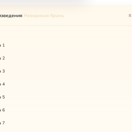
изведения
Невидимая брань
8
а 1
а 2
а 3
а 4
а 5
а 6
а 7