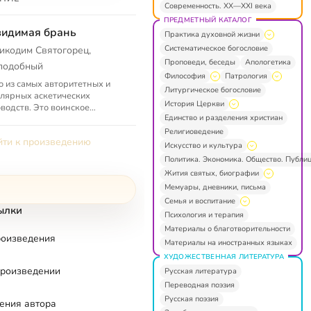
Современность. XX—XXI века
ПРЕДМЕТНЫЙ КАТАЛОГ
идимая брань
Практика духовной жизни
Систематическое богословие
икодим Святогорец,
Проповеди, беседы
Апологетика
подобный
Философия
Патрология
 из самых авторитетных и
Литургическое богословие
лярных аскетических
История Церкви
водств. Это воинское
Единство и разделения христиан
водство в той «войне не
ив плоти и крови, а против
Религиоведение
ти к произведению
господст...
Искусство и культура
Политика. Экономика. Общество. Публи
Жития святых, биографии
Мемуары, дневники, письма
Семья и воспитание
ылки
Психология и терапия
Материалы о благотворительности
роизведения
Материалы на иностранных языках
ХУДОЖЕСТВЕННАЯ ЛИТЕРАТУРА
произведении
Русская литература
Переводная поэзия
Русская поэзия
ения автора