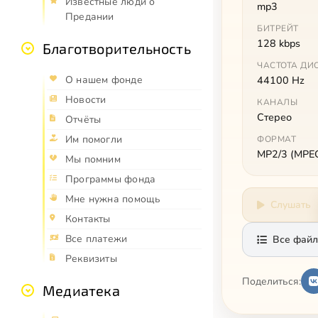
Известные люди о
mp3
Предании
БИТРЕЙТ
128 kbps
Благотворительность
ЧАСТОТА ДИ
О нашем фонде
44100 Hz
Новости
КАНАЛЫ
Стерео
Отчёты
Им помогли
ФОРМАТ
MP2/3 (MPEG 
Мы помним
Программы фонда
Мне нужна помощь
Слушать
Контакты
Все платежи
Все файл
Реквизиты
Поделиться:
Медиатека