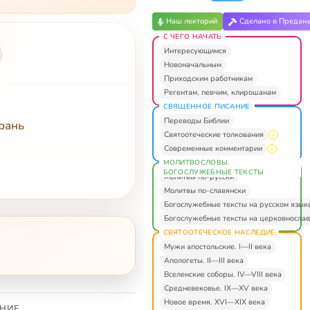
Наш лекторий
Сделано в Предан
С ЧЕГО НАЧАТЬ
Интересующимся
Новоначальным
Приходским работникам
Регентам, певчим, клирошанам
СВЯЩЕННОЕ ПИСАНИЕ
Переводы Библии
рань
Святоотеческие толкования
Современные комментарии
МОЛИТВОСЛОВЫ.
БОГОСЛУЖЕБНЫЕ ТЕКСТЫ
Молитвы по-русски
Молитвы по-славянски
Богослужебные тексты на русском язык
Богослужебные тексты на церковнослав
СВЯТООТЕЧЕСКОЕ НАСЛЕДИЕ
Мужи апостольские. I—II века
Апологеты. II—III века
Вселенские соборы. IV—VIII века
Средневековье. IX—XV века
Новое время. XVI—XIX века
НИЕ