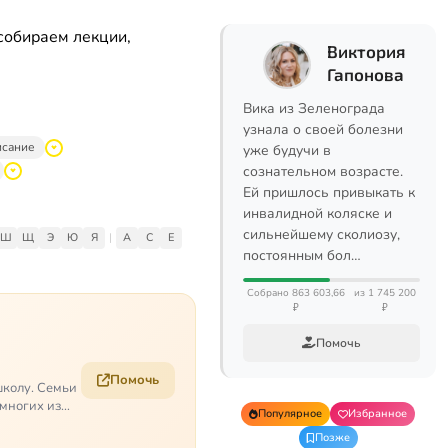
собираем лекции,
Виктория
Гапонова
Вика из Зеленограда
узнала о своей болезни
исание
уже будучи в
сознательном возрасте.
Ей пришлось привыкать к
инвалидной коляске и
сильнейшему сколиозу,
Ш
Щ
Э
Ю
Я
|
A
C
E
постоянным бол…
Собрано 863 603,66
из 1 745 200
₽
₽
Помочь
Помочь
школу. Семьи
 многих из
Популярное
Избранное
Позже