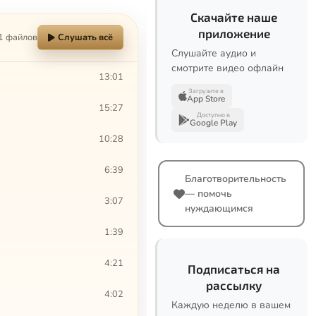
Скачайте наше
приложение
1 файлов
Слушать всё
Слушайте аудио и
смотрите видео офлайн
13:01
Загрузите в
App Store
15:27
Доступно в
Google Play
10:28
6:39
Благотворительность
— помочь
3:07
нуждающимся
1:39
4:21
Подписаться на
рассылку
4:02
Каждую неделю в вашем