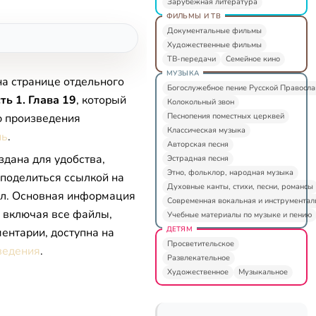
Зарубежная литература
ФИЛЬМЫ И ТВ
Документальные фильмы
Художественные фильмы
ТВ-передачи
Семейное кино
МУЗЫКА
на странице отдельного
Богослужебное пение Русской Правосл
ть 1. Глава 19
, который
Колокольный звон
Песнопения поместных церквей
ю произведения
Классическая музыка
нь
.
Авторская песня
здана для удобства,
Эстрадная песня
Этно, фольклор, народная музыка
 поделиться ссылкой на
Духовные канты, стихи, песни, романсы
л. Основная информация
Современная вокальная и инструментал
, включая все файлы,
Учебные материалы по музыке и пению
ДЕТЯМ
ентарии, доступна на
Просветительское
ведения
.
Развлекательное
Художественное
Музыкальное