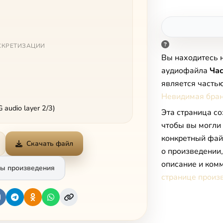
СКРЕТИЗАЦИИ
Вы находитесь 
аудиофайла
Час
является часть
Невидимая бра
audio layer 2/3)
Эта страница со
чтобы вы могли
конкретный фай
Скачать файл
о произведении
описание и комм
ы произведения
странице произ