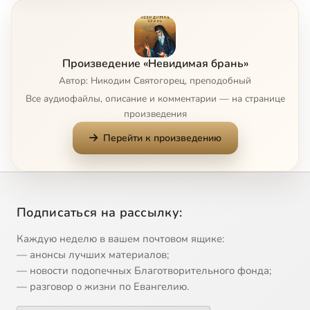
Часть 1. Глава 7
4:02
8
Часть 1. Глава 8
4:04
9
Произведение «Невидимая брань»
Часть 1. Глава 9
5:24
10
Автор: Никодим Святогорец, преподобный
Все аудиофайлы, описание и комментарии — на странице
Часть 1. Глава 10
15:22
11
произведения
Перейти к произведению
Часть 1. Глава 11
2:32
12
Часть 1. Глава 12
10:16
13
Часть 1. Глава 13
14:44
14
Подписаться на рассылку:
Часть 1. Глава 14
6:44
15
Каждую неделю в вашем почтовом ящике:
— анонсы лучших материалов;
Часть 1. Глава 15
8:12
16
— новости подопечных Благотворительного фонда;
— разговор о жизни по Евангелию.
Часть 1. Глава 16
8:38
17