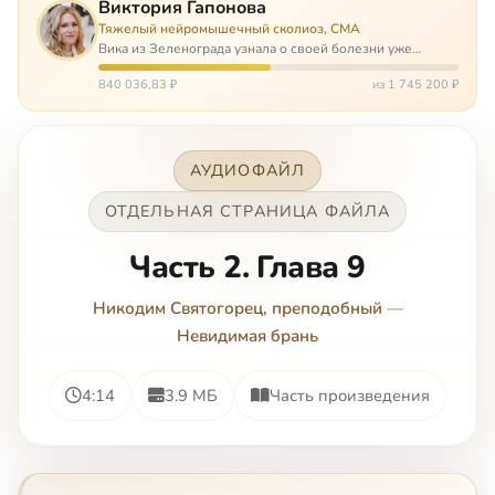
Виктория Гапонова
Тяжелый нейромышечный сколиоз, СМА
Вика из Зеленограда узнала о своей болезни уже
будучи в сознательном возрасте. Ей пришлось
привыкать к инвалидной коляске и сильнейшему
840 036,83 ₽
из 1 745 200 ₽
сколиозу, постоянным болям и растущей беспом…
АУДИОФАЙЛ
ОТДЕЛЬНАЯ СТРАНИЦА ФАЙЛА
Часть 2. Глава 9
Никодим Святогорец, преподобный
—
Невидимая брань
4:14
3.9 МБ
Часть произведения