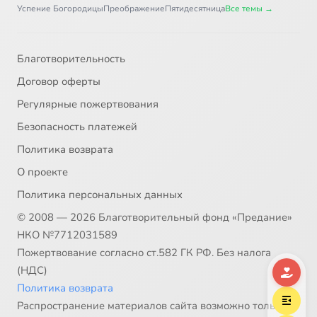
Часть 1. Глава 36
4:11
37
Успение Богородицы
Преображение
Пятидесятница
Все темы →
Часть 1. Глава 37
7:08
38
Благотворительность
Часть 1. Глава 38
3:30
39
Договор оферты
Часть 1. Глава 39
4:02
40
Регулярные пожертвования
Безопасность платежей
Часть 1. Глава 40
10:00
41
Политика возврата
Часть 1. Глава 41
3:31
42
О проекте
Политика персональных данных
Часть 1. Глава 42
9:52
43
© 2008 — 2026 Благотворительный фонд «Предание»
Часть 1. Глава 43
5:10
44
НКО №7712031589
Пожертвование согласно ст.582 ГК РФ. Без налога
Часть 1. Глава 44
6:01
45
(НДС)
Политика возврата
Часть 1. Глава 45
7:57
46
Распространение материалов сайта возможно только в