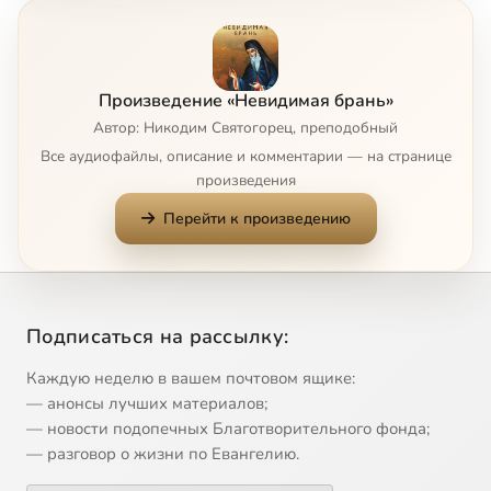
Часть 1. Глава 7
4:02
8
Часть 1. Глава 8
4:04
9
Произведение «Невидимая брань»
Часть 1. Глава 9
5:24
10
Автор: Никодим Святогорец, преподобный
Все аудиофайлы, описание и комментарии — на странице
Часть 1. Глава 10
15:22
11
произведения
Перейти к произведению
Часть 1. Глава 11
2:32
12
Часть 1. Глава 12
10:16
13
Часть 1. Глава 13
14:44
14
Подписаться на рассылку:
Часть 1. Глава 14
6:44
15
Каждую неделю в вашем почтовом ящике:
— анонсы лучших материалов;
Часть 1. Глава 15
8:12
16
— новости подопечных Благотворительного фонда;
— разговор о жизни по Евангелию.
Часть 1. Глава 16
8:38
17