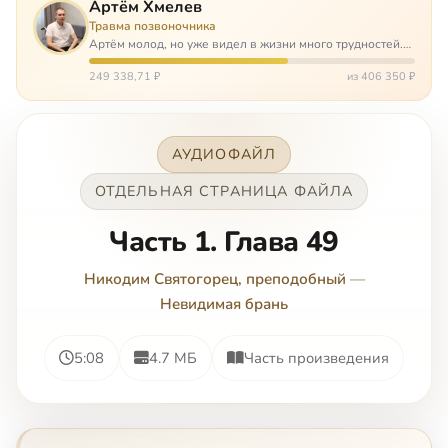
Артём Хмелев
Травма позвоночника
Артём молод, но уже видел в жизни много трудностей.
Он сирота, привык заботится о себе сам, но, когда
случилось несчастье, и он был парализован – остался на
249 338,71 ₽
из 406 350 ₽
попечении бабушки. И кр…
АУДИОФАЙЛ
ОТДЕЛЬНАЯ СТРАНИЦА ФАЙЛА
Часть 1. Глава 49
Никодим Святогорец, преподобный
—
Невидимая брань
5:08
4.7 МБ
Часть произведения