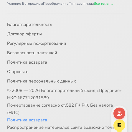
Часть 1. Глава 36
4:11
37
Успение Богородицы
Преображение
Пятидесятница
Все темы →
Часть 1. Глава 37
7:08
38
Благотворительность
Часть 1. Глава 38
3:30
39
Договор оферты
Часть 1. Глава 39
4:02
40
Регулярные пожертвования
Безопасность платежей
Часть 1. Глава 40
10:00
41
Политика возврата
Часть 1. Глава 41
3:31
42
О проекте
Политика персональных данных
Часть 1. Глава 42
9:52
43
© 2008 — 2026 Благотворительный фонд «Предание»
Часть 1. Глава 43
5:10
44
НКО №7712031589
Пожертвование согласно ст.582 ГК РФ. Без налога
Часть 1. Глава 44
6:01
45
(НДС)
Политика возврата
Часть 1. Глава 45
7:57
46
Распространение материалов сайта возможно только в