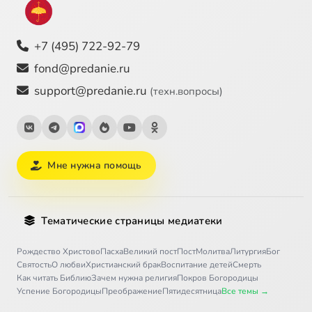
+7 (495) 722-92-79
fond@predanie.ru
support@predanie.ru
(техн.вопросы)
Мне нужна помощь
Тематические страницы медиатеки
Рождество Христово
Пасха
Великий пост
Пост
Молитва
Литургия
Бог
Святость
О любви
Христианский брак
Воспитание детей
Смерть
Как читать Библию
Зачем нужна религия
Покров Богородицы
Успение Богородицы
Преображение
Пятидесятница
Все темы →