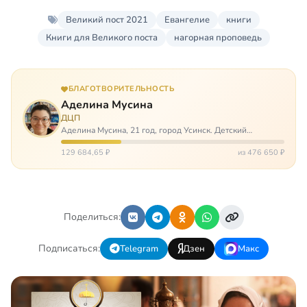
Великий пост 2021
Евангелие
книги
Книги для Великого поста
нагорная проповедь
БЛАГОТВОРИТЕЛЬНОСТЬ
Аделина Мусина
ДЦП
Аделина Мусина, 21 год, город Усинск. Детский
церебральный паралич, передвигается на ходунках или
коляске. Аделине требуется помощь, чтобы ноги
129 684,65 ₽
из 476 650 ₽
окончательно не перестали слушаться…
Поделиться:
Подписаться:
Telegram
Дзен
Макс