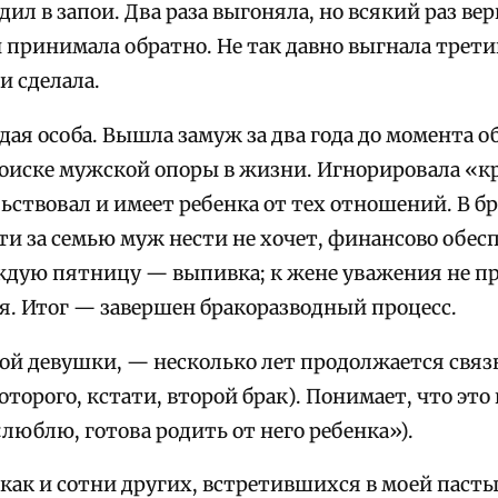
ил в запои. Два раза выгоняла, но всякий раз ве
 принимала обратно. Не так давно выгнала третий
и сделала.
ая особа. Вышла замуж за два года до момента о
 поиске мужской опоры в жизни. Игнорировала «к
ьствовал и имеет ребенка от тех отношений. В бр
ти за семью муж нести не хочет, финансово обес
ждую пятницу — выпивка; к жене уважения не п
ся. Итог — завершен бракоразводный процесс.
лой девушки, — несколько лет продолжается связ
торого, кстати, второй брак). Понимает, что это
(«люблю, готова родить от него ребенка»).
 как и сотни других, встретившихся в моей паст