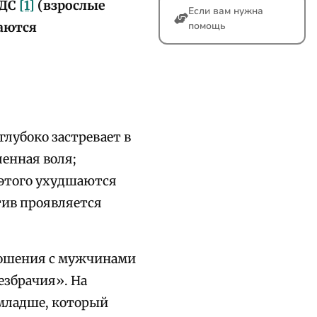
ДДС
[1]
(взрослые
Если вам нужна
помощь
аются
глубоко застревает в
ленная воля;
е этого ухудшаются
тив проявляется
тношения с мужчинами
езбрачия». На
 младше, который