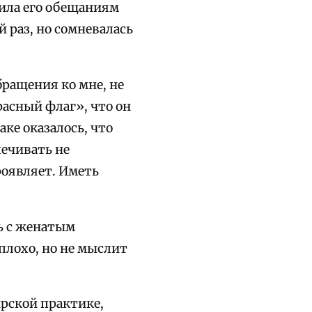
рила его обещаниям
 раз, но сомневалась
бращения ко мне, не
расный флаг», что он
аке оказалось, что
печивать не
роявляет. Иметь
ь с женатым
 плохо, но не мыслит
ырской практике,