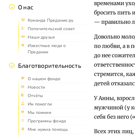
временами уход
О нас
бросить пить и
Команда Предание.ру
— правильно л
Попечительский совет
Довольно молод
Наши друзья
по любви, а в
Известные люди о
Предании
до нее сожител
ответственнос
Благотворительность
стремится, ка
О нашем фонде
детей отказал
Новости
Отчёты
У Анны, взрос
Им помогли
мужчиной (у ко
Мы помним
себя без него 
Программы фонда
Мне нужна помощь
Всех этих лиц,