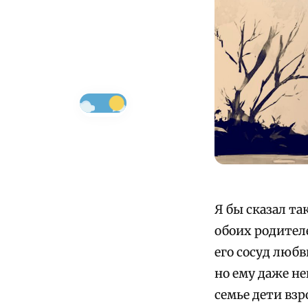
Я бы сказал т
обоих родител
его сосуд любв
но ему даже н
семье дети взр