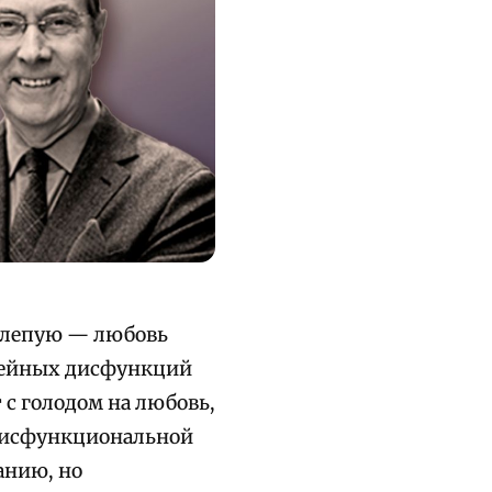
 слепую — любовь
емейных дисфункций
 с голодом на любовь,
 дисфункциональной
анию, но