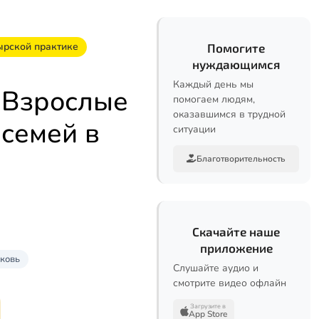
ырской практике
Помогите
нуждающимся
Каждый день мы
. Взрослые
помогаем людям,
оказавшимся в трудной
семей в
ситуации
Благотворительность
Скачайте наше
приложение
ковь
Слушайте аудио и
смотрите видео офлайн
Загрузите в
App Store