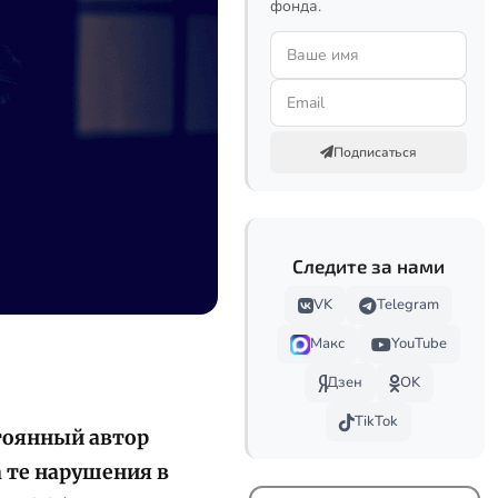
фонда.
Подписаться
Следите за нами
VK
Telegram
Макс
YouTube
Дзен
OK
TikTok
тоянный автор
 те нарушения в