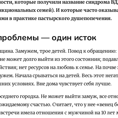
ности, которые получили название синдрома В
нкциональных семей). И которые часто оказыв
ми в практике пастырского душепопечения.
проблемы — один исток
щина. Замужем, трое детей. Повод к обращению: 
не может долго выйти из этого состояния; подав
ствия; нет ресурсов на любовь к семье. На почв
жем. Начала срываться на детей. Весь этот нега
них условиях. Вне дома чувствует себя лучше.
седнего городка. Не может выйти замуж, все о
ожидаемому счастью. Считает, что у нее «венец б
встречи имела отношения с мужчиной на 10 лет