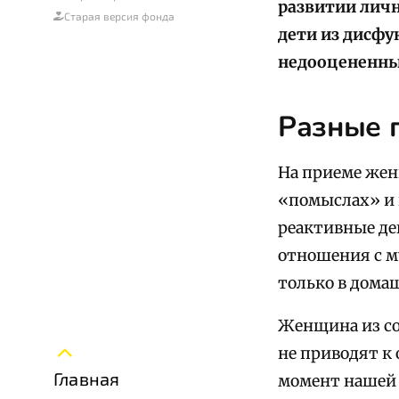
развитии лич
Старая версия фонда
дети из дисфу
недооцененны
Разные 
На приеме жен
«помыслах» и 
реактивные дей
отношения с му
только в домаш
Женщина из со
не приводят к 
Главная
момент нашей 