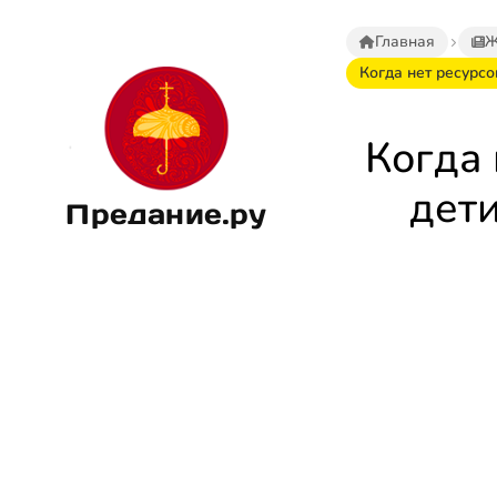
Главная
Ж
Когда нет ресурс
Когда 
дет
Предание.ру